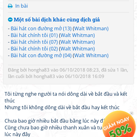
In bài
Một số bài dịch khác cùng dịch giả
-
Bài hát con đường mở (13)
(
Walt Whitman)
-
Bài hát chính tôi (01)
(
Walt Whitman)
-
Bài hát chính tôi (07)
(
Walt Whitman)
-
Bài hát chính tôi (02)
(
Walt Whitman)
-
Bài hát con đường mở (04)
(
Walt Whitman)
Đăng bởi
hongha83
vào 06/10/2018 08:23, đã sửa 1 lần,
lần cuối bởi
hongha83
vào 06/10/2018 16:09
Tôi từng nghe người ta nói dông dài về bắt đầu và kết
thúc
Nhưng tôi không dông dài về bắt đầu hay kết thúc
Chưa bao giờ nhiều bắt đầu bằng lúc này đây
Cũng chưa bao giờ nhiều thanh xuân và tuổi tác bằng
lúc này đây