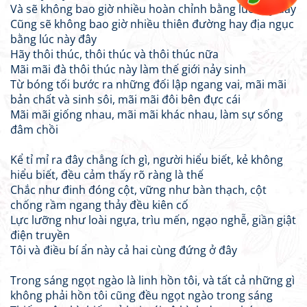
Và sẽ không bao giờ nhiều hoàn chỉnh bằng lúc này đây
Cũng sẽ không bao giờ nhiều thiên đường hay địa ngục
bằng lúc này đây
Hãy thôi thúc, thôi thúc và thôi thúc nữa
Mãi mãi đà thôi thúc này làm thế giới nảy sinh
Từ bóng tối bước ra những đối lập ngang vai, mãi mãi
bản chất và sinh sôi, mãi mãi đôi bên đực cái
Mãi mãi giống nhau, mãi mãi khác nhau, làm sự sống
đâm chồi
Kể tỉ mỉ ra đây chẳng ích gì, người hiểu biết, kẻ không
hiểu biết, đều cảm thấy rõ ràng là thế
Chắc như đinh đóng cột, vững như bàn thạch, cột
chống rầm ngang thảy đều kiên cố
Lực lưỡng như loài ngựa, trìu mến, ngạo nghễ, giần giật
điện truyền
Tôi và điều bí ẩn này cả hai cùng đứng ở đây
Trong sáng ngọt ngào là linh hồn tôi, và tất cả những gì
không phải hồn tôi cũng đều ngọt ngào trong sáng