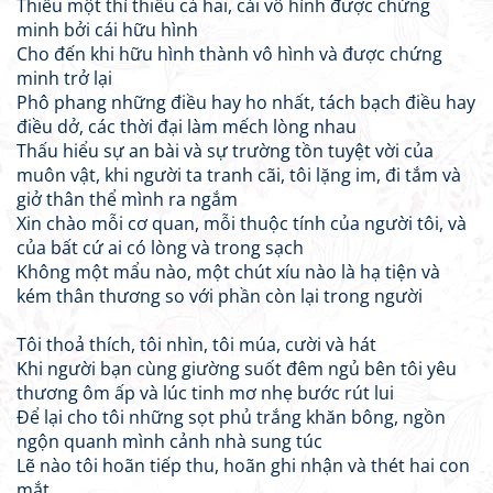
Thiếu một thì thiếu cả hai, cái vô hình được chứng
minh bởi cái hữu hình
Cho đến khi hữu hình thành vô hình và được chứng
minh trở lại
Phô phang những điều hay ho nhất, tách bạch điều hay
điều dở, các thời đại làm mếch lòng nhau
Thấu hiểu sự an bài và sự trường tồn tuyệt vời của
muôn vật, khi người ta tranh cãi, tôi lặng im, đi tắm và
giở thân thể mình ra ngắm
Xin chào mỗi cơ quan, mỗi thuộc tính của người tôi, và
của bất cứ ai có lòng và trong sạch
Không một mẩu nào, một chút xíu nào là hạ tiện và
kém thân thương so với phần còn lại trong người
Tôi thoả thích, tôi nhìn, tôi múa, cười và hát
Khi người bạn cùng giường suốt đêm ngủ bên tôi yêu
thương ôm ấp và lúc tinh mơ nhẹ bước rút lui
Để lại cho tôi những sọt phủ trắng khăn bông, ngồn
ngộn quanh mình cảnh nhà sung túc
Lẽ nào tôi hoãn tiếp thu, hoãn ghi nhận và thét hai con
mắt