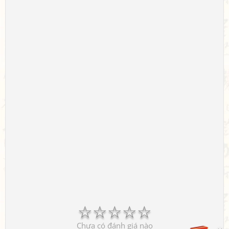
☆
☆
☆
☆
☆
Chưa có đánh giá nào