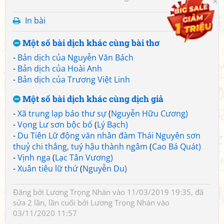
In bài
Một số bài dịch khác cùng bài thơ
-
Bản dịch của Nguyễn Văn Bách
-
Bản dịch của Hoài Anh
-
Bản dịch của Trương Việt Linh
Một số bài dịch khác cùng dịch giả
-
Xã trung lạp báo thư sự
(
Nguyễn Hữu Cương)
-
Vọng Lư sơn bộc bố
(
Lý Bạch)
-
Du Tiên Lữ động văn nhân đàm Thái Nguyên sơn
thuỷ chi thắng, tuý hậu thành ngâm
(
Cao Bá Quát)
-
Vịnh nga
(
Lạc Tân Vương)
-
Xuân tiêu lữ thứ
(
Nguyễn Du)
Đăng bởi
Lương Trọng Nhàn
vào 11/03/2019 19:35, đã
sửa 2 lần, lần cuối bởi
Lương Trọng Nhàn
vào
03/11/2020 11:57