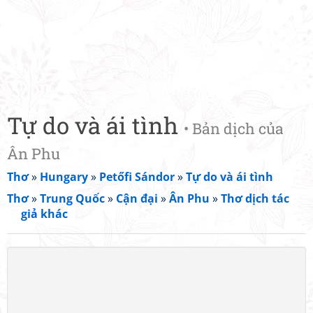
Tự do và ái tình
• Bản dịch của
Ân Phu
Thơ
»
Hungary
»
Petőfi Sándor
»
Tự do và ái tình
Thơ
»
Trung Quốc
»
Cận đại
»
Ân Phu
»
Thơ dịch tác
giả khác