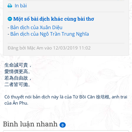
In bài
Một số bài dịch khác cùng bài thơ
-
Bản dịch của Xuân Diệu
-
Bản dịch của Ngô Trần Trung Nghĩa
Đăng bởi
Mặc Am
vào 12/03/2019 11:02
生命誠可貴，
愛情價更高。
若為自由故，
二者皆可拋。
Có thuyết nói bản dịch này là của Từ Bồi Căn 徐培根, anh trai
của Ân Phu.
Bình luận nhanh
0