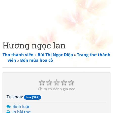
Hương ngọc lan
Thơ thành viên
»
Bùi Thị Ngọc Điệp
»
Trang thơ thành
viên
»
Bốn mùa hoa cỏ
☆
☆
☆
☆
☆
Chưa có đánh giá nào
Từ khoá:
hoa (392)
Bình luận
In bài thơ