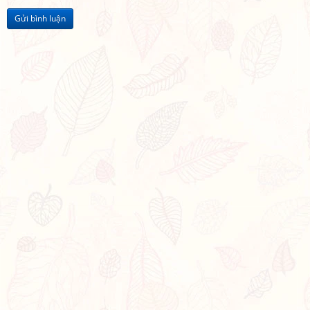
Gửi bình luận