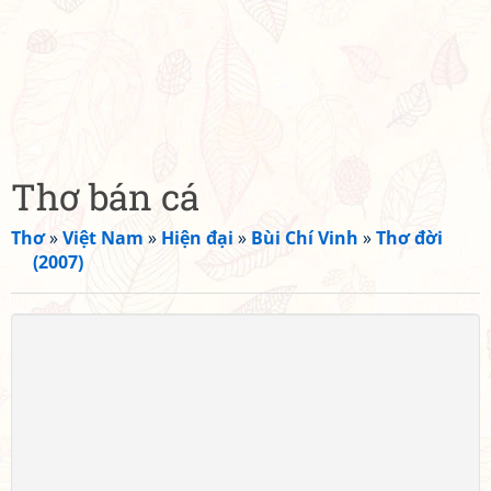
Thơ bán cá
Thơ
»
Việt Nam
»
Hiện đại
»
Bùi Chí Vinh
»
Thơ đời
(2007)