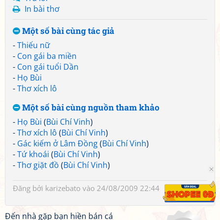
In bài thơ
Một số bài cùng tác giả
-
Thiếu nữ
-
Con gái ba miền
-
Con gái tuổi Dần
-
Họ Bùi
-
Thơ xích lô
Một số bài cùng nguồn tham khảo
-
Họ Bùi
(
Bùi Chí Vinh
)
-
Thơ xích lô
(
Bùi Chí Vinh
)
-
Gác kiếm ở Lâm Đồng
(
Bùi Chí Vinh
)
-
Tứ khoái
(
Bùi Chí Vinh
)
-
Thơ giặt đồ
(
Bùi Chí Vinh
)
Đăng bởi
karizebato
vào 24/08/2009 22:44
Đến nhà gặp bạn hiền bán cá