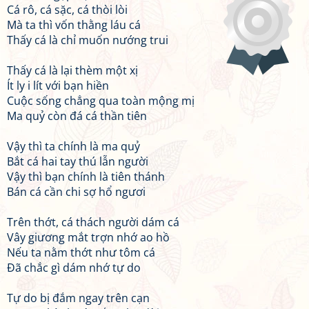
Cá rô, cá sặc, cá thòi lòi
Mà ta thì vốn thằng láu cá
Thấy cá là chỉ muốn nướng trui
Thấy cá là lại thèm một xị
Ít ly i lít với bạn hiền
Cuộc sống chẳng qua toàn mộng mị
Ma quỷ còn đá cá thần tiên
Vậy thì ta chính là ma quỷ
Bắt cá hai tay thú lẫn người
Vậy thì bạn chính là tiên thánh
Bán cá cần chi sợ hổ ngươi
Trên thớt, cá thách người dám cá
Vây giương mắt trợn nhớ ao hồ
Nếu ta nằm thớt như tôm cá
Đã chắc gì dám nhớ tự do
Tự do bị đắm ngay trên cạn