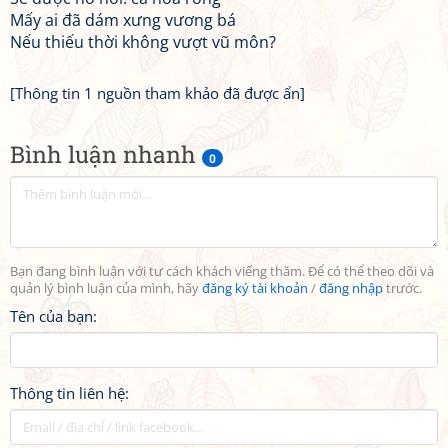
Mấy ai đã dám xưng vương bá
Nếu thiếu thời không vượt vũ môn?
[Thông tin 1 nguồn tham khảo đã được ẩn]
Bình luận nhanh
0
Bạn đang bình luận với tư cách khách viếng thăm. Để có thể theo dõi và
quản lý bình luận của mình, hãy
đăng ký tài khoản
/
đăng nhập
trước.
Tên của bạn:
Thông tin liên hệ: