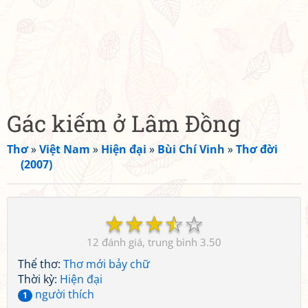
Gác kiếm ở Lâm Đồng
Thơ
»
Việt Nam
»
Hiện đại
»
Bùi Chí Vinh
»
Thơ đời
(2007)
☆
☆
☆
☆
☆
12
3.50
Thể thơ:
Thơ mới bảy chữ
Thời kỳ:
Hiện đại
người thích
1