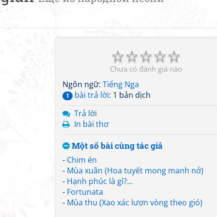
☆
☆
☆
☆
☆
Chưa có đánh giá nào
Ngôn ngữ:
Tiếng Nga
bài trả lời
: 1 bản dịch
1
Trả lời
In bài thơ
Một số bài cùng tác giả
-
Chim én
-
Mùa xuân (Hoa tuyết mong manh nở)
-
Hạnh phúc là gì?...
-
Fortunata
-
Mùa thu (Xao xác lượn vòng theo gió)