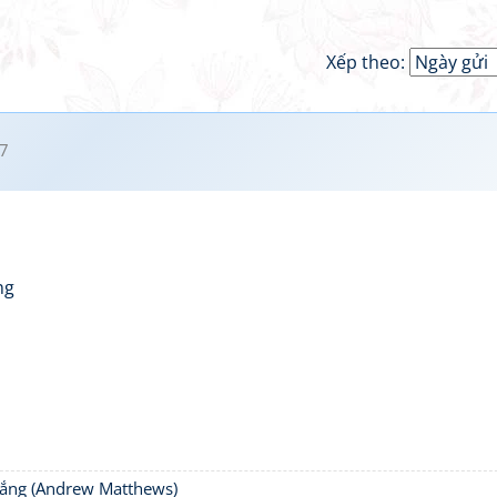
Xếp theo:
7
ng
thắng (Andrew Matthews)