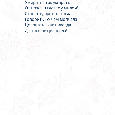
Умирать - так умирать
От ножа, в глазах у милой!
Станет вдруг она тогда
Говорить - о чем молчала,
Целовать - как никогда
До того не целовала!