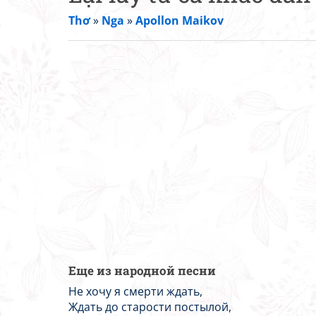
Thơ
»
Nga
»
Apollon Maikov
Еще из народной песни
Не хочу я смерти ждать,
Ждать до старости постылой,