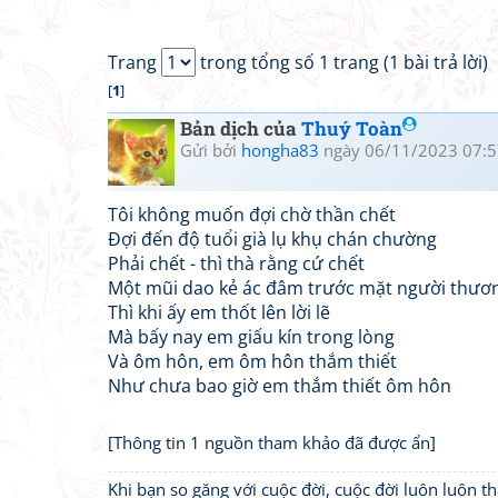
Trang
trong tổng số 1 trang (1 bài trả lời)
[
1
]
Bản dịch của
Thuý Toàn
Gửi bởi
hongha83
ngày 06/11/2023 07:5
Tôi không muốn đợi chờ thần chết
Đợi đến độ tuổi già lụ khụ chán chường
Phải chết - thì thà rằng cứ chết
Một mũi dao kẻ ác đâm trước mặt người thươ
Thì khi ấy em thốt lên lời lẽ
Mà bấy nay em giấu kín trong lòng
Và ôm hôn, em ôm hôn thắm thiết
Như chưa bao giờ em thắm thiết ôm hôn
[Thông tin 1 nguồn tham khảo đã được ẩn]
Khi bạn so găng với cuộc đời, cuộc đời luôn luôn 