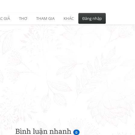
C GIẢ
THƠ
THAM GIA
KHÁC
Đăng nhập
Bình luận nhanh
0