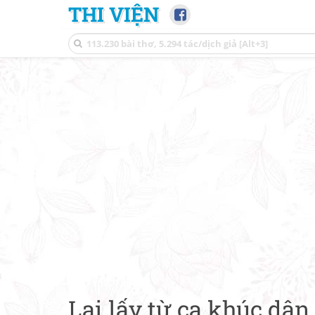
THI VIỆN
Lại lấy từ ca khúc dân