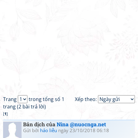
Trang
trong tổng số 1
Xếp theo:
trang (2 bài trả lời)
[
1
]
Bản dịch của
Nina @nuocnga.net
Gửi bởi
hảo liễu
ngày 23/10/2018 06:18