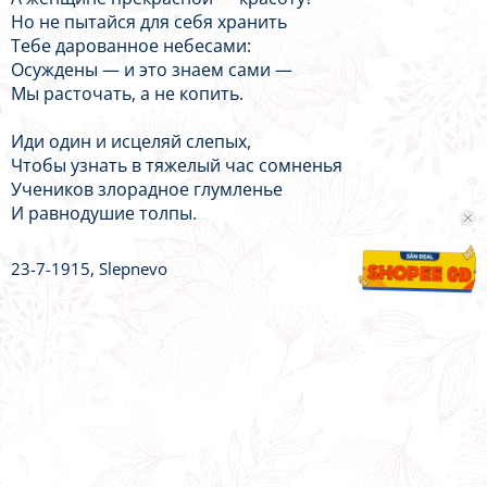
Но не пытайся для себя хранить
Тебе дарованное небесами:
Осуждены — и это знаем сами —
Мы расточать, а не копить.
Иди один и исцеляй слепых,
Чтобы узнать в тяжелый час сомненья
Учеников злорадное глумленье
И равнодушие толпы.
23-7-1915, Slepnevo