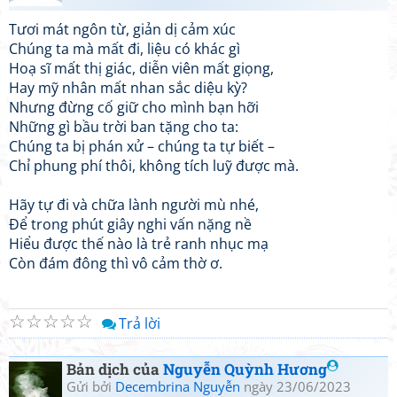
Tươi mát ngôn từ, giản dị cảm xúc
Chúng ta mà mất đi, liệu có khác gì
Hoạ sĩ mất thị giác, diễn viên mất giọng,
Hay mỹ nhân mất nhan sắc diệu kỳ?
Nhưng đừng cố giữ cho mình bạn hỡi
Những gì bầu trời ban tặng cho ta:
Chúng ta bị phán xử – chúng ta tự biết –
Chỉ phung phí thôi, không tích luỹ được mà.
Hãy tự đi và chữa lành người mù nhé,
Để trong phút giây nghi vấn nặng nề
Hiểu được thế nào là trẻ ranh nhục mạ
Còn đám đông thì vô cảm thờ ơ.
☆
☆
☆
☆
☆
Trả lời
Bản dịch của
Nguyễn Quỳnh Hương
Gửi bởi
Decembrina Nguyễn
ngày 23/06/2023