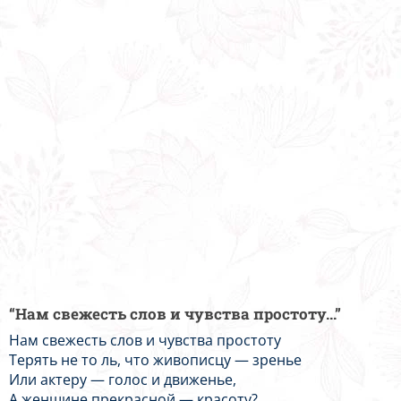
“Нам свежесть слов и чувства простоту...”
Нам свежесть слов и чувства простоту
Терять не то ль, что живописцу — зренье
Или актеру — голос и движенье,
А женщине прекрасной — красоту?