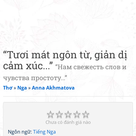
“Tươi mát ngôn từ, giản dị
cảm xúc...”
“Нам свежесть слов и
чувства простоту...”
Thơ
»
Nga
»
Anna Akhmatova
☆
☆
☆
☆
☆
Chưa có đánh giá nào
Ngôn ngữ:
Tiếng Nga