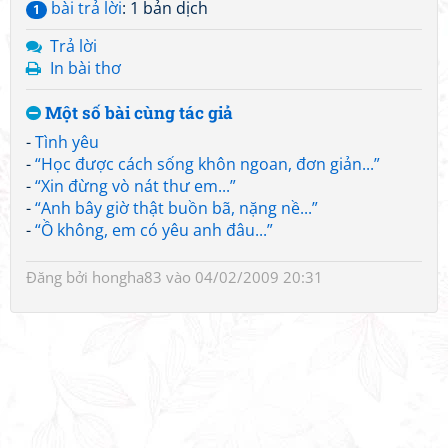
bài trả lời
: 1 bản dịch
1
Trả lời
In bài thơ
Một số bài cùng tác giả
-
Tình yêu
-
“Học được cách sống khôn ngoan, đơn giản...”
-
“Xin đừng vò nát thư em...”
-
“Anh bây giờ thật buồn bã, nặng nề...”
-
“Ồ không, em có yêu anh đâu...”
Đăng bởi
hongha83
vào 04/02/2009 20:31