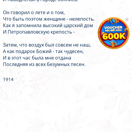
Он говорил о лете и о том,
Что быть поэтом женщине - нелепость.
Как я запомнила высокий царский дом
И Петропавловскую крепость -
Затем, что воздух был совсем не наш,
А как подарок Божий - так чудесен,
И в этот час была мне отдана
Последняя из всех безумных песен.
1914