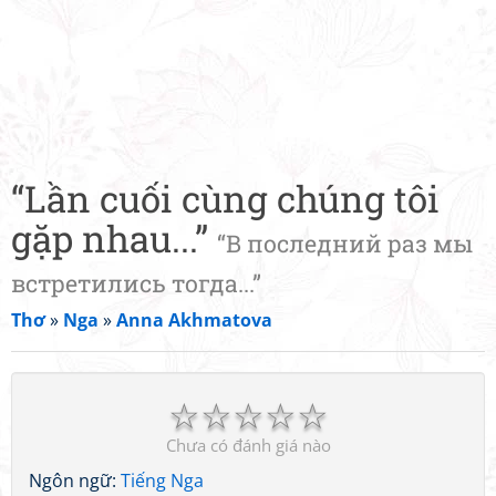
“Lần cuối cùng chúng tôi
gặp nhau...”
“В последний раз мы
встретились тогда...”
Thơ
»
Nga
»
Anna Akhmatova
☆
☆
☆
☆
☆
Chưa có đánh giá nào
Ngôn ngữ:
Tiếng Nga