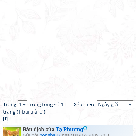
Trang
trong tổng số 1
Xếp theo:
trang (1 bài trả lời)
[
1
]
Bản dịch của
Tạ Phương
Gửi bởi
hongha83
ngày 04/02/2009 20:31