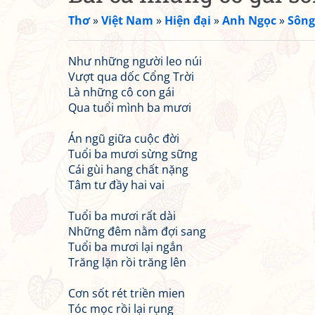
Thơ
»
Việt Nam
»
Hiện đại
»
Anh Ngọc
»
Sông 
Như những người leo núi
Vượt qua dốc Cổng Trời
Là những cô con gái
Qua tuổi mình ba mươi
Án ngũ giữa cuộc đời
Tuổi ba mươi sừng sững
Cái gùi hang chất nặng
Tâm tư đầy hai vai
Tuổi ba mươi rất dài
Những đêm nằm đợi sang
Tuổi ba mươi lại ngắn
Trăng lặn rồi trăng lên
Cơn sốt rét triền mien
Tóc mọc rồi lại rụng