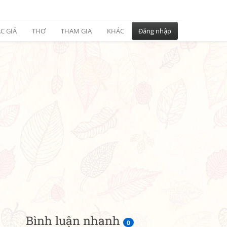
C GIẢ
THƠ
THAM GIA
KHÁC
Đăng nhập
Bình luận nhanh
0