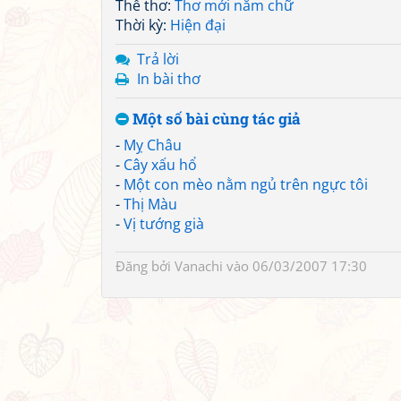
Thể thơ:
Thơ mới năm chữ
Thời kỳ:
Hiện đại
Trả lời
In bài thơ
Một số bài cùng tác giả
-
Mỵ Châu
-
Cây xấu hổ
-
Một con mèo nằm ngủ trên ngực tôi
-
Thị Màu
-
Vị tướng già
Đăng bởi
Vanachi
vào 06/03/2007 17:30