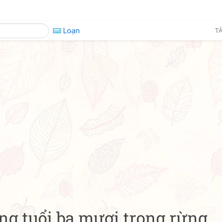
Loạn
TÁ
ống tuổi ba mươi trong rừng