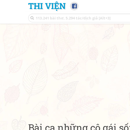
THI VIỆN
Bài ca những cô gái s