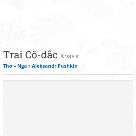
Trai Cô-dắc
Козак
Thơ
»
Nga
»
Aleksandr Pushkin