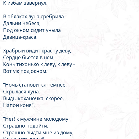
К избам завернул.
В облаках луна сребрила
Дальни небеса;
Под окном сидит уныла
Девица-краса.
Храбрый видит красну деву;
Сердце бьется в нем,
Конь тихонько к леву, к леву -
Вот уж под окном.
“Ночь становится темнее,
Скрылася луна.
Выдь, коханочка, скорее,
Напои коня”.
“Нет! к мужчине молодому
Страшно подойти,
Страшно выдти мне из дому,