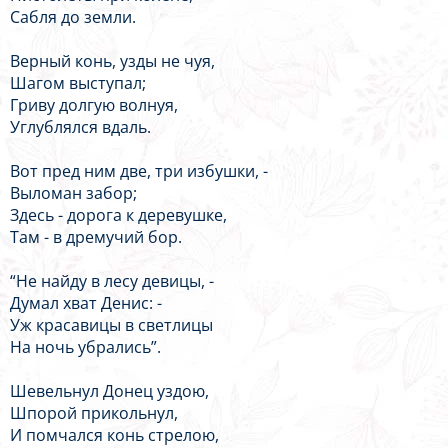
Сабля до земли.
Верный конь, узды не чуя,
Шагом выступал;
Гриву долгую волнуя,
Углублялся вдаль.
Вот пред ним две, три избушки, -
Выломан забор;
Здесь - дорога к деревушке,
Там - в дремучий бор.
“Не найду в лесу девицы, -
Думал хват Денис: -
Уж красавицы в светлицы
На ночь убрались”.
Шевельнул Донец уздою,
Шпорой прикольнул,
И помчался конь стрелою,