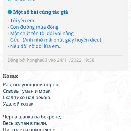
Một số bài cùng tác giả
-
Tôi yêu em
-
Con đường mùa đông
-
Một chút tên tôi đối với nàng
-
Gửi... (Anh nhớ mãi phút giây huyền diệu)
-
Nếu đời nỡ dối lừa em...
Đăng bởi
hongha83
vào 24/11/2022 19:38
Козак
Раз, полунощной порою,
Сквозь туман и мрак,
Ехал тихо над рекою
Удалой козак.
Черна шапка на бекрене,
Весь жупан в пыли.
Пистолеты при колене,