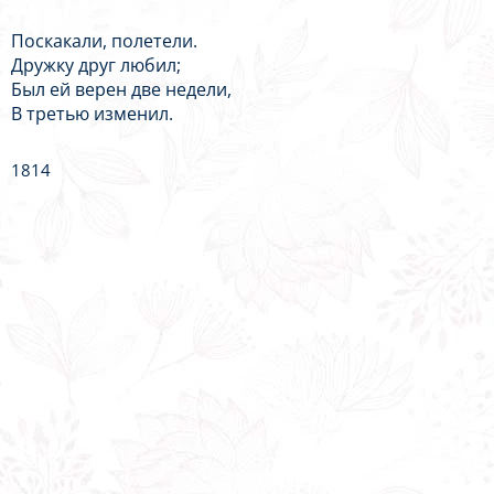
Поскакали, полетели.
Дружку друг любил;
Был ей верен две недели,
В третью изменил.
1814