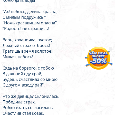
Коню дать воды”.
“Ax! небось, девица красна,
С милым подружись!”
“Ночь красавицам опасна”.
“Радость! не страшись!
Верь, коханочка, пустое;
Ложный страх отбрось!
Тратишь время золотое;
Милая, небось!
Сядь на борзого, с тобою
В дальний еду край;
Будешь счастлива со мною:
С другом всюду рай”.
Что же девица? Склонилась,
Победила страх,
Робко ехать согласилась.
Счастлив стал козак.