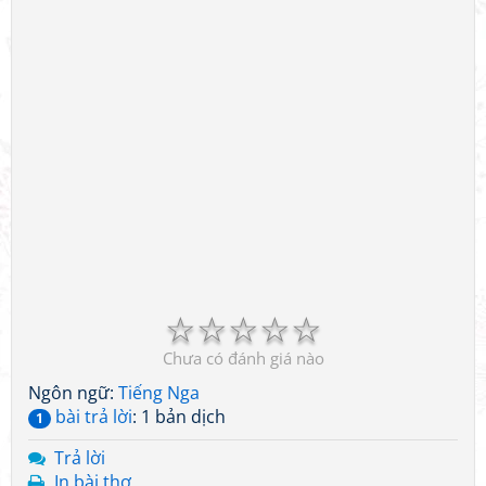
☆
☆
☆
☆
☆
Chưa có đánh giá nào
Ngôn ngữ:
Tiếng Nga
bài trả lời
: 1 bản dịch
1
Trả lời
In bài thơ