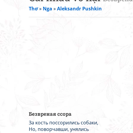
Thơ
»
Nga
»
Aleksandr Pushkin
Безвреная ссора
За кость поссорились собаки,
Но, поворчавши, унялись