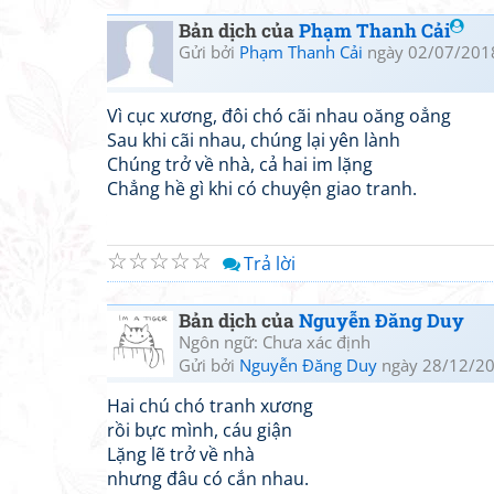
Bản dịch của
Phạm Thanh Cải
Gửi bởi
Phạm Thanh Cải
ngày 02/07/201
Vì cục xương, đôi chó cãi nhau oăng oẳng
Sau khi cãi nhau, chúng lại yên lành
Chúng trở về nhà, cả hai im lặng
Chẳng hề gì khi có chuyện giao tranh.
☆
☆
☆
☆
☆
Trả lời
Bản dịch của
Nguyễn Đăng Duy
Ngôn ngữ: Chưa xác định
Gửi bởi
Nguyễn Đăng Duy
ngày 28/12/20
Hai chú chó tranh xương
rồi bực mình, cáu giận
Lặng lẽ trở về nhà
nhưng đâu có cắn nhau.