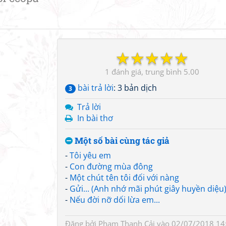
☆
☆
☆
☆
☆
1
5.00
bài trả lời
: 3 bản dịch
3
Trả lời
In bài thơ
Một số bài cùng tác giả
-
Tôi yêu em
-
Con đường mùa đông
-
Một chút tên tôi đối với nàng
-
Gửi... (Anh nhớ mãi phút giây huyền diệu
-
Nếu đời nỡ dối lừa em...
Đăng bởi
Phạm Thanh Cải
vào 02/07/2018 14