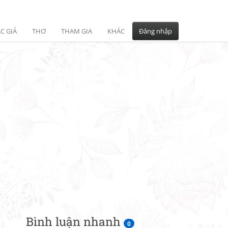
C GIẢ
THƠ
THAM GIA
KHÁC
Đăng nhập
Bình luận nhanh
0