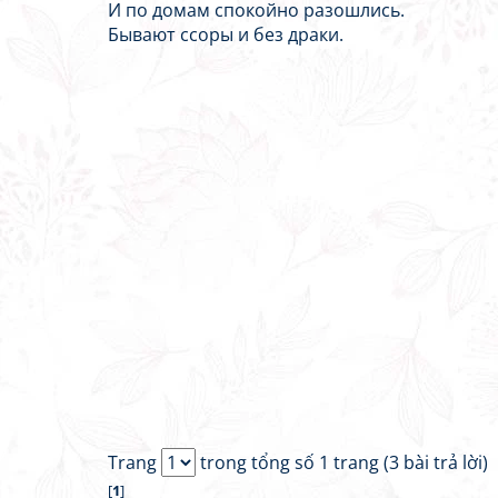
И по домам спокойно разошлись.
Бывают ссоры и без драки.
Trang
trong tổng số 1 trang (3 bài trả lời)
[
1
]