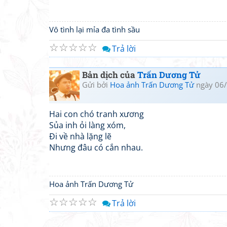
Vô tình lại mỉa đa tình sầu
☆
☆
☆
☆
☆
Trả lời
Bản dịch của
Trấn Dương Tử
Gửi bởi
Hoa ảnh Trấn Dương Tử
ngày 06/
Hai con chó tranh xương
Sủa inh ỏi làng xóm,
Đi về nhà lặng lẽ
Nhưng đâu có cắn nhau.
Hoa ảnh Trấn Dương Tử
☆
☆
☆
☆
☆
Trả lời