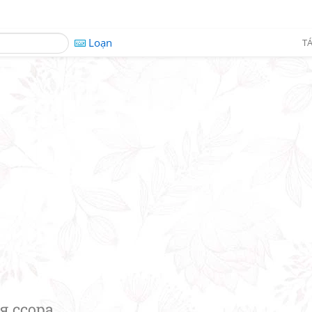
Loạn
TÁ
я ссора