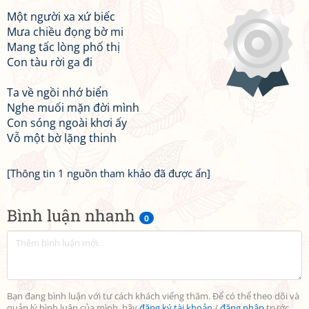
Một người xa xứ biếc
Mưa chiều đọng bờ mi
Mang tấc lòng phố thị
Con tàu rời ga đi
Ta về ngồi nhớ biển
Nghe muối mặn đời mình
Con sóng ngoài khơi ấy
Vỗ một bờ lặng thinh
[Thông tin 1 nguồn tham khảo đã được ẩn]
Bình luận nhanh
0
Bạn đang bình luận với tư cách khách viếng thăm. Để có thể theo dõi và
quản lý bình luận của mình, hãy
đăng ký tài khoản
/
đăng nhập
trước.