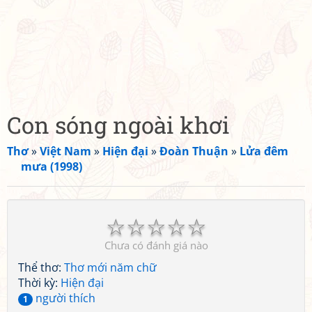
Con sóng ngoài khơi
Thơ
»
Việt Nam
»
Hiện đại
»
Đoàn Thuận
»
Lửa đêm
mưa (1998)
☆
☆
☆
☆
☆
Chưa có đánh giá nào
Thể thơ:
Thơ mới năm chữ
Thời kỳ:
Hiện đại
người thích
1