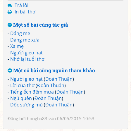
Trả lời
In bài thơ
Một số bài cùng tác giả
-
Dáng mẹ
-
Dáng mẹ xưa
-
Xa mẹ
-
Người gieo hạt
-
Nhớ lại tuổi thơ
Một số bài cùng nguồn tham khảo
-
Người gieo hạt
(
Đoàn Thuận
)
-
Lời của thơ
(
Đoàn Thuận
)
-
Tiếng ếch đêm mưa
(
Đoàn Thuận
)
-
Ngủ quên
(
Đoàn Thuận
)
-
Dốc sương mù
(
Đoàn Thuận
)
Đăng bởi
hongha83
vào 06/05/2015 10:53