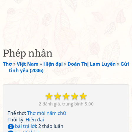
Phép nhân
Thơ
»
Việt Nam
»
Hiện đại
»
Đoàn Thị Lam Luyến
»
Gửi
tình yêu (2006)
☆
☆
☆
☆
☆
2
5.00
Thể thơ:
Thơ mới năm chữ
Thời kỳ:
Hiện đại
bài trả lời
: 2 thảo luận
2