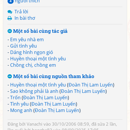
người thích
4
Trả lời
In bài thơ
Một số bài cùng tác giả
-
Em yêu nhà em
-
Gửi tình yêu
-
Dáng hình ngọn gió
-
Huyền thoại một tình yêu
-
Chồng chị, chồng em
Một số bài cùng nguồn tham khảo
-
Huyền thoại một tình yêu
(
Đoàn Thị Lam Luyến
)
-
Sao không phải là anh
(
Đoàn Thị Lam Luyến
)
-
Trốn
(
Đoàn Thị Lam Luyến
)
-
Tình yêu
(
Đoàn Thị Lam Luyến
)
-
Mong anh
(
Đoàn Thị Lam Luyến
)
Đăng bởi
Vanachi
vào 30/10/2006 08:59, đã sửa 2 lần,