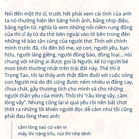
*
Nói đến một thi sĩ, trước hết phải xem cái tình của anh
ta nó thường hiện lên bằng hình ảnh, bằng nhịp điệu,
bằng ngôn từ, nghĩa là xem những nỗi niềm rung động
của thi sĩ ấy từ da thịt bên ngoài vào tít bên trong đến
những tế bào tận cùng của người thơ. Tình với chính
mình trước đã, rồi đến bố mẹ, vợ con, người yêu, bạn
hữu, người láng giềng, người đồng bào, đồng loại... nói
chung với những ai được gọi là Người, kể từ người bé
mọn bình thường nhất trên trái đất này. Thế thì ở
Trọng Tạo, tôi lại thấy anh thật đắm đuối với cuộc sống
con Người mà do đó cũng được nếm nhiều vị đắng cay,
chua chát, gây thương tích cho mình và cho những
người thân yêu của mình. Thôi thì “rầu lòng vậy, cầm
lòng vậy”. Nhưng cũng lại vì quá yêu rồi nên bất chợt
thốt ra những lời khiến người đọc dễ cảm như tôi cũng
phải đau lòng theo anh:
cầm lòng sao cứ vân vi
mây thì nặng trĩu, núi thì nhẹ tênh