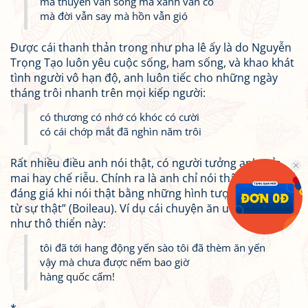
mà thuyền vẫn sông mà xanh vẫn cỏ
mà đời vẫn say mà hồn vẫn gió
Được cái thanh thản trong như pha lê ấy là do Nguyễn
Trọng Tạo luôn yêu cuộc sống, ham sống, và khao khát
tình người vô hạn độ, anh luôn tiếc cho những ngày
tháng trôi nhanh trên mọi kiếp người:
có thương có nhớ có khóc có cười
có cái chớp mắt đã nghìn năm trôi
Rất nhiều điều anh nói thật, có người tưởng anh mỉa
mai hay chế riễu. Chính ra là anh chỉ nói thật. “Thi sĩ chỉ
đáng giá khi nói thật bằng những hình tượng chắt lọc
từ sự thật” (Boileau). Ví dụ cái chuyện ăn uống tưởng
như thô thiển này:
tôi đã tới hang động yến sào tôi đã thèm ăn yến
vậy mà chưa được nếm bao giờ
hàng quốc cấm!