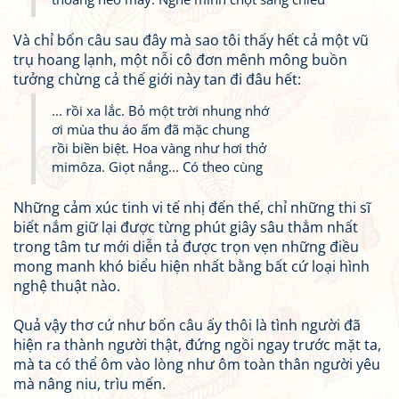
Và chỉ bốn câu sau đây mà sao tôi thấy hết cả một vũ
trụ hoang lạnh, một nỗi cô đơn mênh mông buồn
tưởng chừng cả thế giới này tan đi đâu hết:
... rồi xa lắc. Bỏ một trời nhung nhớ
ơi mùa thu áo ấm đã mặc chung
rồi biền biệt. Hoa vàng như hơi thở
mimôza. Giọt nắng... Có theo cùng
Những cảm xúc tinh vi tế nhị đến thế, chỉ những thi sĩ
biết nắm giữ lại được từng phút giây sâu thẳm nhất
trong tâm tư mới diễn tả được trọn vẹn những điều
mong manh khó biểu hiện nhất bằng bất cứ loại hình
nghệ thuật nào.
Quả vậy thơ cứ như bốn câu ấy thôi là tình người đã
hiện ra thành người thật, đứng ngồi ngay trước mặt ta,
mà ta có thể ôm vào lòng như ôm toàn thân người yêu
mà nâng niu, trìu mến.