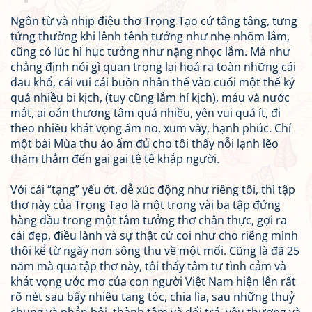
Ngôn từ và nhịp điệu thơ Trọng Tạo cứ tâng tâng, tưng
tửng thường khi lênh tênh tưởng như nhẹ nhõm lắm,
cũng có lúc hì hục tưởng như nặng nhọc lắm. Mà như
chẳng định nói gì quan trọng lại hoá ra toàn những cái
đau khổ, cái vui cái buồn nhân thế vào cuối một thế kỷ
quá nhiều bi kịch, (tuy cũng lắm hí kịch), máu và nước
mắt, ai oán thương tâm quá nhiều, yên vui quá ít, đi
theo nhiều khát vọng ấm no, xum vầy, hạnh phúc. Chỉ
một bài Mùa thu áo ấm đủ cho tôi thấy nỗi lạnh lẽo
thăm thẳm đến gai gai tê tê khắp người.
Với cái “tạng” yếu ớt, dễ xúc động như riêng tôi, thì tập
thơ này của Trọng Tạo là một trong vài ba tập đứng
hàng đầu trong một tâm tưởng thơ chân thực, gợi ra
cái đẹp, điều lành và sự thật cứ coi như cho riêng mình
thôi kể từ ngày non sông thu về một mối. Cũng là đã 25
năm mà qua tập thơ này, tôi thấy tâm tư tình cảm và
khát vọng ước mơ của con người Việt Nam hiện lên rất
rõ nét sau bấy nhiêu tang tóc, chia lìa, sau những thuỷ