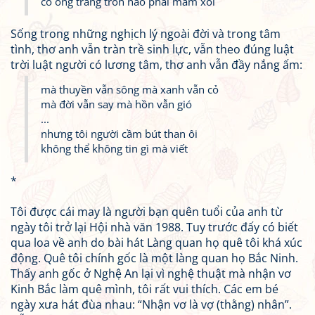
có ông trăng tròn nào phải mâm xôi
Sống trong những nghịch lý ngoài đời và trong tâm
tình, thơ anh vẫn tràn trề sinh lực, vẫn theo đúng luật
trời luật người có lương tâm, thơ anh vẫn đầy nắng ấm:
mà thuyền vẫn sông mà xanh vẫn cỏ
mà đời vẫn say mà hồn vẫn gió
...
nhưng tôi người cầm bút than ôi
không thể không tin gì mà viết
*
Tôi được cái may là người bạn quên tuổi của anh từ
ngày tôi trở lại Hội nhà văn 1988. Tuy trước đấy có biết
qua loa về anh do bài hát Làng quan họ quê tôi khá xúc
động. Quê tôi chính gốc là một làng quan họ Bắc Ninh.
Thấy anh gốc ở Nghệ An lại vì nghệ thuật mà nhận vơ
Kinh Bắc làm quê mình, tôi rất vui thích. Các em bé
ngày xưa hát đùa nhau: “Nhận vơ là vợ (thằng) nhân”.