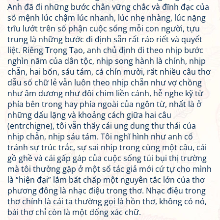
Anh đã đi những bước chân vững chắc và đĩnh đạc của
số mệnh lúc chậm lúc nhanh, lúc nhẹ nhàng, lúc nặng
trĩu lướt trên số phận cuộc sống mỗi con người, tựu
trung là những bước đi định sẵn rất ráo riết và quyết
liệt. Riêng Trọng Tạo, anh chủ định đi theo nhịp bước
nghìn năm của dân tộc, nhịp song hành là chính, nhịp
chẵn, hai bốn, sáu tám, cả chín mười, rất nhiều câu thơ
dẫu số chữ lẻ vẫn luôn theo nhịp chẵn như vợ chồng
như âm dương như đôi chim liền cánh, hễ nghe kỹ từ
phía bên trong hay phía ngoài của ngôn từ, nhất là ở
những dấu lặng và khoảng cách giữa hai câu
(entrchigne), tôi vẫn thấy cái ung dung thư thái của
nhịp chẵn, nhịp sáu tám. Tôi nghĩ hình như anh cố
tránh sự trúc trắc, sự sai nhịp trong cùng một câu, cái
gồ ghề và cái gấp gáp của cuộc sống túi bụi thị trường
mà tôi thường gặp ở một số tác giả mới cứ tự cho mình
là “hiện đại” lắm bất chấp một nguyên tắc lớn của thơ
phương đông là nhạc điệu trong thơ. Nhạc điệu trong
thơ chính là cái ta thường gọi là hồn thơ, không có nó,
bài thơ chỉ còn là một đống xác chữ.