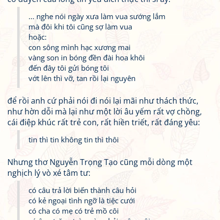
... nghe nói ngày xưa làm vua sướng lắm
mà đôi khi tôi cũng sợ làm vua
hoặc:
con sông mình hạc xương mai
vàng son in bóng đền đài hoa khôi
đến đây tôi gửi bóng tôi
vớt lên thì vỡ, tan rồi lại nguyên
để rồi anh cứ phải nói đi nói lại mãi như thách thức,
như hờn dỗi mà lại như một lời âu yếm rất vợ chồng,
cái điệp khúc rất trẻ con, rất hiền triết, rất đáng yêu:
tin thì tin không tin thì thôi
Nhưng thơ Nguyễn Trọng Tạo cũng mỗi dòng một
nghịch lý vò xé tâm tư:
có câu trả lời biến thành câu hỏi
có kẻ ngoại tình ngỡ là tiệc cưới
có cha có mẹ có trẻ mồ côi