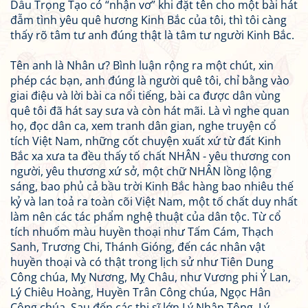
Dẫu Trọng Tạo có “nhận vơ” khi đặt tên cho một bài hát
đẫm tình yêu quê hương Kinh Bắc của tôi, thì tôi càng
thấy rõ tâm tư anh đúng thật là tâm tư người Kinh Bắc.
Tên anh là Nhân ư? Bình luận rộng ra một chút, xin
phép các bạn, anh đúng là người quê tôi, chỉ bằng vào
giai điệu và lời bài ca nổi tiếng, bài ca được dân vùng
quê tôi đã hát say sưa và còn hát mãi. Là vì nghe quan
họ, đọc dân ca, xem tranh dân gian, nghe truyện cổ
tích Việt Nam, những cốt chuyện xuất xứ từ đất Kinh
Bắc xa xưa ta đều thấy tố chất NHÂN - yêu thương con
người, yêu thương xứ sở, một chữ NHÂN lồng lộng
sáng, bao phủ cả bầu trời Kinh Bắc hàng bao nhiêu thế
kỷ và lan toả ra toàn cõi Việt Nam, một tố chất duy nhất
làm nên các tác phẩm nghệ thuật của dân tộc. Từ cổ
tích nhuốm màu huyền thoại như Tấm Cám, Thạch
Sanh, Trương Chi, Thánh Gióng, đến các nhân vật
huyền thoại và có thật trong lịch sử như Tiên Dung
Công chúa, Mỵ Nương, Mỵ Châu, như Vương phi Ỷ Lan,
Lý Chiêu Hoàng, Huyền Trân Công chúa, Ngọc Hân
Công chúa. Sau đến các thi sĩ lớn Lý Nhân Tông, Lý