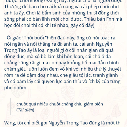
“được” chơi không? Đằng này, người chơi là người được
Thượng đế ban cho cái khả năng và cái phép chơi như
anh ta ấy. Chơi là bẩm sinh của những thi sĩ đồng thời
sống phải có bản lĩnh mới chơi được. Thiếu bản lĩnh mà
học đòi chơi thì có khi té nhào, gãy cổ đấy).
- Ôi giào! Thời buổi “hiện đại” này, ông cứ nói toạc ra,
nói ngắn và nói thẳng ra đi: anh ta, cái anh Nguyễn
Trọng Tạo ấy là loại người gì ở cõi nhân gian đã quá
đông đúc, mà xô bồ lắm khi hỗn loạn, cái chỗ ở đã
chẳng rộng rãi gì mà còn nay khủng bố mai đảo chính
chém giết, luôn luôn đem võ khí với nhiều thứ lý thuyết
rởm ra để dậm doạ nhau, che giấu tội ác, tranh giành
và cố bám lấy cái quyền lực bẩn thỉu và ích kỷ của từng
phe nhóm.
chuột quá nhiều chuột chẳng chịu giảm biên
(
Tái diễn
)
Vâng, tôi chỉ biết gọi Nguyễn Trọng Tạo đúng là một thi