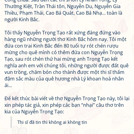
Thường Kiệt, Trần Thái tôn, Nguyễn Du, Nguyễn Gia
Thiều, Phạm Thái, Cao Bá Quát, Cao Bá Nhạ... toàn là
người Kinh Bắc.
Tôi thấy Nguyễn Trọng Tạo rất xứng đáng đứng vào
hàng ngũ những người thơ Kinh Bắc hôm nay. Tôi một
đứa con trai Kinh Bắc đến 80 tuổi tự rót chén rượu
mừng cho quê mình có thêm đứa con Nguyễn Trọng
Tạo, sau rót chén thứ hai mừng anh Trọng Tạo kết
nghĩa anh em với chúng tôi, những người được đất quê
vun trồng, chăm bón cho thành được một thi sĩ thấm
đậm sắc màu của quê hương nhà Lý khoan hoà nhân
ái...
Để kết thúc bài viết về thơ Nguyễn Trọng Tạo này, tôi lại
xin phép tác giả, xin phép các bạn “nhại” câu thơ trên
kia của Nguyễn Trọng Tạo:
Thi sĩ đã tin thì không ai không tin