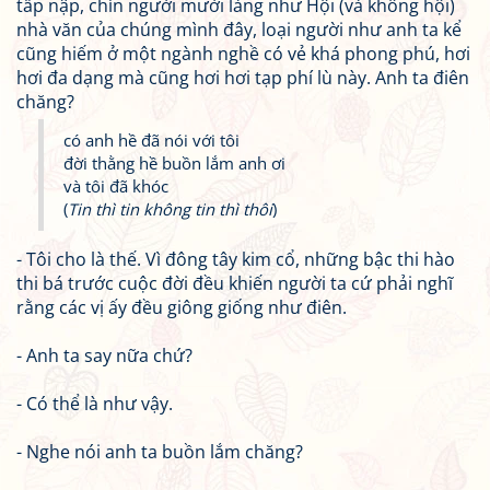
tấp nập, chín người mười làng như Hội (và không hội)
nhà văn của chúng mình đây, loại người như anh ta kể
cũng hiếm ở một ngành nghề có vẻ khá phong phú, hơi
hơi đa dạng mà cũng hơi hơi tạp phí lù này. Anh ta điên
chăng?
có anh hề đã nói với tôi
đời thằng hề buồn lắm anh ơi
và tôi đã khóc
(
Tin thì tin không tin thì thôi
)
- Tôi cho là thế. Vì đông tây kim cổ, những bậc thi hào
thi bá trước cuộc đời đều khiến người ta cứ phải nghĩ
rằng các vị ấy đều giông giống như điên.
- Anh ta say nữa chứ?
- Có thể là như vậy.
- Nghe nói anh ta buồn lắm chăng?