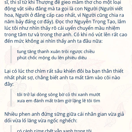
sĩ, thi sĩ từ khi Thượng đế gieo mầm thơ cho một loại
động vật siêu đẳng mà ta gọi là con Người (Người viết
hoa, Người ở đẳng cấp cao nhất, vì Người cũng chia ra
năm bảy đấng cơ đấy). Đọc thơ Nguyễn Trọng Tạo, lắm
lúc tôi như nhìn thấy rõ cái uyển chuyển mầu nhiệm
trong tâm tư và trong thơ anh. Có khi nó vút lên rất cao
đến mức không ai nhìn thấy anh ta đâu nữa:
tung tăng thanh xuân trôi ngược chiều
phút chốc mộng du lên phiêu diêu
Lại có lúc thơ chìm rất sâu khiến đôi ba bạn thân thiết
nhất phát sợ, chẳng biết anh ta mất tăm vào cõi nào
đây:
tôi trở lại dòng sông bờ cỏ thi xanh mướt
xưa em đánh mất trâm giờ lặng lẽ tôi tìm
Nhiều phen anh đứng sững giữa cái nhân gian vừa giả
dối vừa lố lăng vừa ngốc nghếch:
có cánh rừng chết vẫn xanh trong tôi