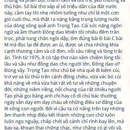
chung và phản bội, thành tâm và dối trá, yêu thương và
thù hận. Số bài thơ xấp xỉ số triệu dân của đất nước
này, cầm tay thì nhẹ nhõm tưởng như chỉ là một cơn
gió cuối thu, mà thật ra nặng bằng trọng lượng nước
của dòng sông quê anh Trọng Tạo. Cái sức nặng ngôn
ngữ và âm thanh Đồng dao khiến tôi nhiều đêm trằn
trọc, phải tung chăn ngồi dậy, tìm đúng bài Đ bài C bài
M mà đọc lại để được an ủi, được sẻ chia những khía
cạnh thương cảm và cô đơn, nỗi sầu riêng và lòng trắc
ẩn. Tính từ 1975, ít có tập thơ nào xâm chiếm lòng tôi
lâu và sâu như đồng dao cho người lớn. Đồng dao ư?
Đúng vậy. Trọng Tạo như chú bé nhà quê đi kiếm củi,
trơ vơ và lủi thủi trên cánh đồng chiều, vừa vác bó củi
khá nặng về nhà vừa hát rất vô tư về những chuyện
đời, những niềm riêng, nỗi chung của rất nhiều người
Tạo phải gọi bằng anh chị hay cô dì chú bác thường
ngày vẫn dạy em dạy cháu về những điều sơ đẳng của
lẽ sống con người. Bởi vì cậu ta cứ nâng trên tay những
âm thanh nhịp điệu kết thành những con chữ luôn
luôn ngọ nguậy, chấp chới vỗ cánh chỉ rình bay lên, mà
bay xa, khoan thai chững chạc, như chẳng có gì vội vã.