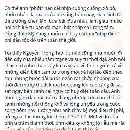
Có thể anh “phớt” hẳn cái nhịp cuống cuồng, xô bồ,
nhốn nháo, lạo xạo của lối sống hôm nay, kiểu kinh tế
thị trường chen lấn, bừa bãi, đua nhau làm giàu nhiều
nơi tích luỹ tư bản dã man, bất chấp cả lương tâm.
Đồng đôla Mỹ đang muốn chỉ huy cái loại “nhịp điệu”
phi dân tộc đó trên toàn thế giới.
Tôi thấy Nguyễn Trọng Tạo lúc nào cũng như muốn đi
đến đáy của nhiều tâm trạng và suy tư thời đại. Anh nói
chắc nịch như thân cây lim cây táu về tình người, cả về
những diễn biến tâm tư trong một xã hội lẽo đẽo theo
sau những bước dài bước ngắn rất chớp nhoáng của
thời đại mà kỹ thuật khoa học càng lên cao càng đi sát
sạt ngay bên cạnh cái nguy cơ huỷ diệt toàn cầu. Anh
như ngậm đau mà nói ra bằng những con chữ khá sắc
cạnh những nỗi thống khổ và lòng tin yêu trong cuộc
sống hôm nay, tưởng như anh thây kệ mọi điều thị phi,
bỏ ngoài tai những lời khen chê vô bổ. Một ví dụ của
tính u trầm thảnh thơi, tính kiêu kỳ không lộ liễu mà rất
có duyên của lòng tin yêu đích thực thi sĩ ấy: