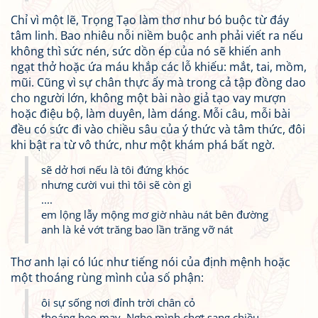
Chỉ vì một lẽ, Trọng Tạo làm thơ như bó buộc từ đáy
tâm linh. Bao nhiêu nỗi niềm buộc anh phải viết ra nếu
không thì sức nén, sức dồn ép của nó sẽ khiến anh
ngạt thở hoặc ứa máu khắp các lỗ khiếu: mắt, tai, mồm,
mũi. Cũng vì sự chân thực ấy mà trong cả tập đồng dao
cho người lớn, không một bài nào giả tạo vay mượn
hoặc điệu bộ, làm duyên, làm dáng. Mỗi câu, mỗi bài
đều có sức đi vào chiều sâu của ý thức và tâm thức, đôi
khi bật ra từ vô thức, như một khám phá bất ngờ.
sẽ dở hơi nếu là tôi đứng khóc
nhưng cười vui thì tôi sẽ còn gì
....
em lộng lẫy mộng mơ giờ nhàu nát bên đường
anh là kẻ vớt trăng bao lần trăng vỡ nát
Thơ anh lại có lúc như tiếng nói của định mệnh hoặc
một thoáng rùng mình của số phận:
ôi sự sống nơi đỉnh trời chân cỏ
thoáng heo may. Nghe mình chợt sang chiều