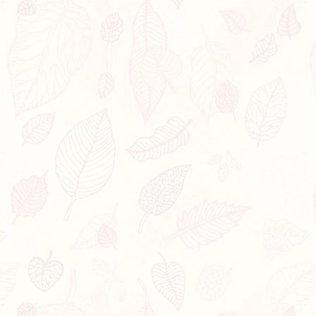
Bạn bị lạc trong Thi Viện vì có nội dung quá đồ sộ?
Chỉ dẫn làm quen