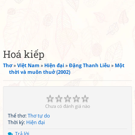
Hoá kiếp
Thơ
»
Việt Nam
»
Hiện đại
»
Đặng Thanh Liễu
»
Một
thời và muôn thuở (2002)
☆
☆
☆
☆
☆
Chưa có đánh giá nào
Thể thơ:
Thơ tự do
Thời kỳ:
Hiện đại
Trả lời