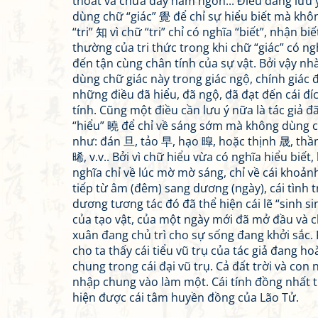
thoát và chứa đầy hàm ngôn... Điều đáng lưu ý 
dùng chữ “giác” 覺 để chỉ sự hiểu biết mà kh
“tri” 知 vì chữ “tri” chỉ có nghĩa “biết”, nhận bi
thường của tri thức trong khi chữ “giác” có ng
đến tận cùng chân tính của sự vật. Bởi vậy nh
dùng chữ giác này trong giác ngộ, chính giác 
những điều đã hiểu, đã ngộ, đã đạt đến cái đí
tính. Cũng một điều cần lưu ý nữa là tác giả 
“hiểu” 曉 để chỉ về sáng sớm mà không dùng 
như: đán 旦, tảo 早, hạo 暭, hoặc thịnh 晟, thần
晞, v.v.. Bởi vì chữ hiểu vừa có nghĩa hiểu biết, 
nghĩa chỉ về lúc mờ mờ sáng, chỉ về cái khoả
tiếp từ âm (đêm) sang dương (ngày), cái tình 
dương tương tác đó đã thể hiện cái lẽ “sinh si
của tạo vật, của một ngày mới đã mở đầu và 
xuân đang chủ trì cho sự sống đang khởi sắc.
cho ta thấy cái tiểu vũ trụ của tác giả đang 
chung trong cái đại vũ trụ. Cả đất trời và con
nhập chung vào làm một. Cái tính đồng nhất t
hiện được cái tâm huyền đồng của Lão Tử.