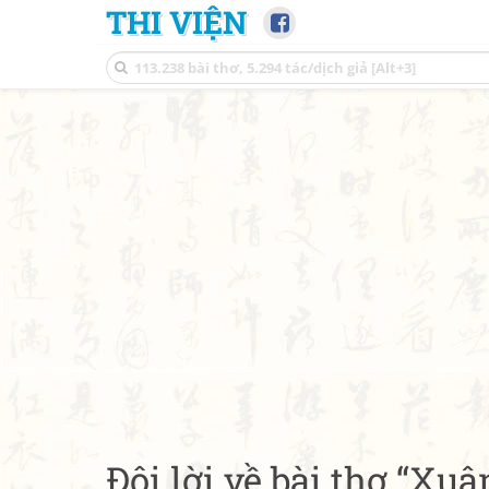
THI VIỆN
Đôi lời về bài thơ “Xuâ