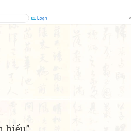
Loạn
TÁ
n hiểu”