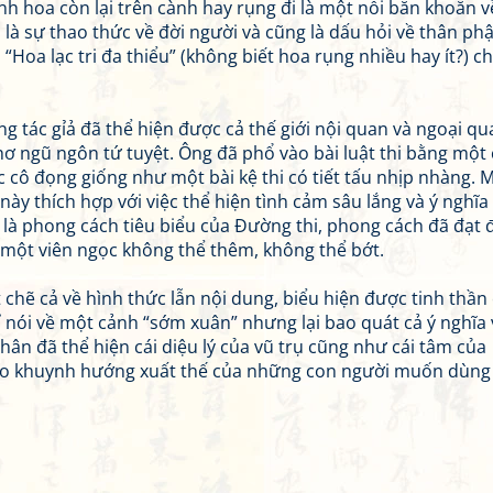
nh hoa còn lại trên cành hay rụng đi là một nỗi băn khoăn v
nh là sự thao thức về đời người và cũng là dấu hỏi về thân ph
Hoa lạc tri đa thiểu” (không biết hoa rụng nhiều hay ít?) c
g tác gỉả đã thể hiện được cả thế giới nội quan và ngoại qu
hơ ngũ ngôn tứ tuyệt. Ông đã phổ vào bài luật thi bằng một
 cô đọng giống như một bài kệ thi có tiết tấu nhịp nhàng. 
ày thích hợp với việc thể hiện tình cảm sâu lắng và ý nghĩa
ng là phong cách tiêu biểu của Đường thi, phong cách đã đạt 
à một viên ngọc không thể thêm, không thể bớt.
t chẽ cả về hình thức lẫn nội dung, biểu hiện được tinh thần
 nói về một cảnh “sớm xuân” nhưng lại bao quát cả ý nghĩa 
hân đã thể hiện cái diệu lý của vũ trụ cũng như cái tâm của
 cho khuynh hướng xuất thế của những con người muốn dùng