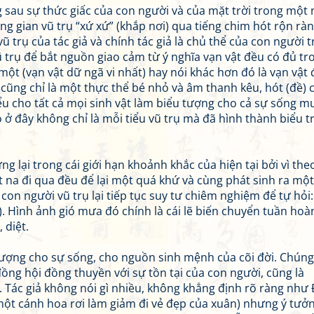
ng sau sự thức giấc của con người và của mặt trời trong một
 gian vũ trụ “xứ xứ” (khắp nơi) qua tiếng chim hót rộn ràn
vũ trụ của tác giả và chính tác giả là chủ thể của con người 
 trụ để bắt nguồn giao cảm từ ý nghĩa vạn vật đều có đủ tr
là một (vạn vật dữ ngã vi nhất) hay nói khác hơn đó là vạn vật 
 cũng chỉ là một thực thể bé nhỏ và âm thanh kêu, hót (đề) 
biểu cho tất cả mọi sinh vật làm biểu tượng cho cả sự sống 
ỏ ở đây không chỉ là mỗi tiểu vũ trụ mà đã hình thành biểu 
g lại trong cái giới hạn khoảnh khắc của hiện tại bởi vì the
 na đi qua đều để lại một quá khứ và cùng phát sinh ra một
y con người vũ trụ lại tiếp tục suy tư chiêm nghiệm để tự hỏi
. Hình ảnh gió mưa đó chính là cái lẽ biến chuyển tuần hoà
 diệt.
tượng cho sự sống, cho nguồn sinh mệnh của cõi đời. Chúng
ồng hội đồng thuyền với sự tồn tại của con người, cũng là
”. Tác giả không nói gì nhiều, không khẳng định rõ ràng như
ột cánh hoa rơi làm giảm đi vẻ đẹp của xuân) nhưng ý tưởn