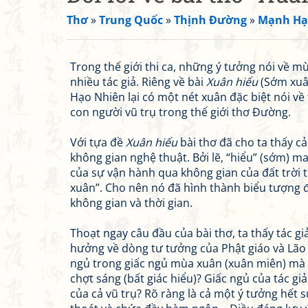
Thơ
»
Trung Quốc
»
Thịnh Đường
»
Mạnh Hạ
Trong thế giới thi ca, những ý tưởng nói về m
nhiều tác giả. Riêng về bài
Xuân hiểu
(Sớm xuâ
Hạo Nhiên lại có một nét xuân đặc biệt nói v
con người vũ trụ trong thế giới thơ Đường.
Với tựa đề
Xuân hiểu
bài thơ đã cho ta thấy cả
không gian nghệ thuật. Bởi lẽ, “hiểu” (sớm) m
của sự vận hành qua không gian của đất trời
xuân”. Cho nên nó đã hình thành biểu tượng 
không gian và thời gian.
Thoạt ngay câu đầu của bài thơ, ta thấy tác g
hưởng về dòng tư tưởng của Phật giáo và Lão 
ngủ trong giấc ngủ mùa xuân (xuân miên) mà 
chợt sáng (bất giác hiểu)? Giấc ngủ của tác gi
của cả vũ trụ? Rõ ràng là cả một ý tưởng hết 