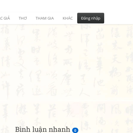
C GIẢ
THƠ
THAM GIA
KHÁC
Đăng nhập
Bình luận nhanh
0