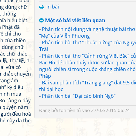
là tác giả đã
In bài
ông dùng chữ
ết thông
Một số bài viết liên quan
hĩa hiểu biết
à Phật đã
-
Phân tích nội dung và nghệ thuật bài thơ
để chỉ cho
“Mẹ” của Viễn Phương
ch của thiền
-
Phân tích bài thơ “Thuật hứng” của Nguy
đã dùng chữ
Trãi
các chữ khác
-
Phân tích bài thơ “Cảnh rừng Việt Bắc” c
 晨, thự 曙, hi
Bác Hồ để nhận thấy được sự lạc quan củ
lại vừa có
người chiến sĩ trong cuộc kháng chiến ch
nh khắc chuyển
Pháp
trạng âm
-
Bài văn phân tích “Tràng giang” đạt 9,5 đ
nh” kỳ diệu
thi đại học
chính mùa
-
Phân tích bài “Đại cáo bình Ngô”
 Rõ ràng ở đây
hoà quyện nằm
Đăng bởi
tôn tiền tử
vào 27/03/2015 06:24
 người đều hoà
hể này đã thể