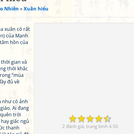
o Nhiên
»
Xuân hiểu
ùa xuân có rất
n) của Mạnh
ề tâm hồn của
 thời gian và
ang thời khắc
 trong “mùa
đầy đủ về
iả như có ảnh
giáo. Ai đang
quên trời
☆
☆
☆
☆
☆
ả hay giấc ngủ
2
4.50
sức thanh