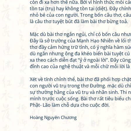
còn đi xa hơn thế nữa. Bởi vì hình thức mỗi cá
tồn tại (trụ) hay không tồn tại (diệt). Đây chí
nhỏ bé của con người. Trong bốn câu thơ, câu “
là câu thơ tuyệt bút đã làm bài thơ bừng toả.
Mặc dù bài thơ ngắn ngủi, chỉ có bốn câu nhưn
Đây là sở trường của Mạnh Hạo Nhiên về lối t
thơ đầy cảm hứng trữ tình, có ý nghĩa hàm súc
dù ngắn nhưng ông đa khéo biến bài tuyệt cú n
xa theo cách diễn đạt “ý ở ngoài lời”. Đây cũ
đỉnh cao của nghệ thuật và mỗi chữ mỗi lời l
Xét về tính chỉnh thể, bài thơ đã phối hợp chặ
con người vũ trụ trong thơ Đường. mặc dù chỉ
sự thường hằng của vũ trụ và nhân sinh. Thi n
mình trước cuộc sống. Bài thơ rất tiêu biểu
Phật- Lão làm chỗ dựa cho cuộc đời.
Hoàng Nguyên Chương