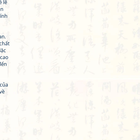
ề lẽ
ận
hính
an.
 chất
Mặc
 cao
đến
 của
về