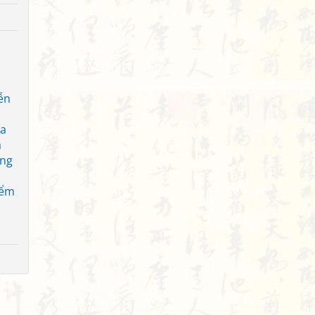
ễn
ủa
a
ống
iểm