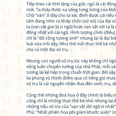
Tiếp theo cái tĩnh lặng của giấc ngủ là cái độ
mới. Ta thấy được sự sống tưng bừng của không
Chữ “văn” ở đây cho ta xác định được cái tiểu 
tâm đang nhìn ra khắp chốn (xứ xứ) của đại vũ
ta (vạn vật giai bị ư ngã) hoặc vạn vật với ta 
đồng nhất với cái ngã. Hình tượng chim (điểu)
chỉ là “dữ cộng tương sinh” nhưng lại là đại 
loài vừa trổi dậy. Như thế mỗi thực thể bé nh
cho cả một đại vũ trụ.
Nhưng con người vũ trụ lúc này không chỉ ngừn
vòng luân chuyển tướng của nhà Phật, mỗi sát
tương lai kế tiếp trong chuỗi thời gian. Bởi vậ
lai phong vũ thinh (Đêm qua có tiếng gió mưa)
vũ trụ là cái nguyên nhân đưa đến sinh, trụ, dị,
Cũng thế những đoá hoa ở đây chính là biểu 
cũng chỉ là những thực thể bé nhỏ nhưng lại đ
những tiểu vũ trụ của “vạn vật dữ ngã vi nhất
Phủ: “Nhất phiến hoa phi giảm khước xuân” (m