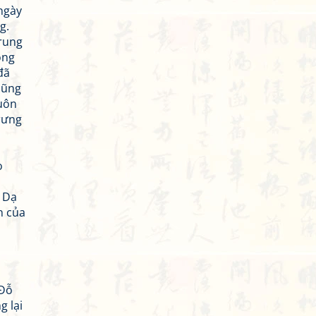
 ngày
g.
trung
ong
đã
cũng
muôn
trưng
o
: Dạ
n của
 Đỗ
g lại