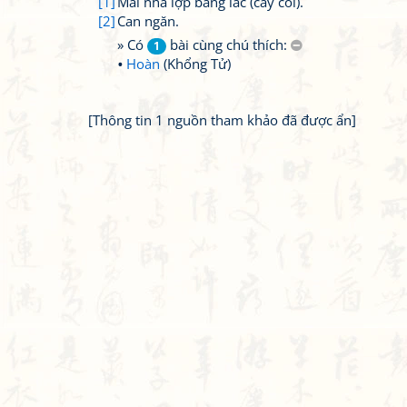
[1]
Mái nhà lợp bằng lác (cây cói).
[2]
Can ngăn.
» Có
bài cùng chú thích:
1
Hoàn
(Khổng Tử)
[Thông tin 1 nguồn tham khảo đã được ẩn]