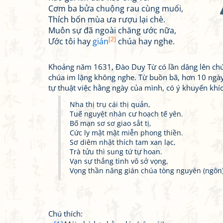
Cơm ba bửa chuộng rau cùng muối,
Thích bốn mùa ưa rượu lại chè.
Muôn sự đã ngoài chăng ước nữa,
[2]
Ước tôi hay
gián
chúa hay nghe.
Khoảng năm 1631, Đào Duy Từ có lần dâng lên ch
chúa im lặng không nghe. Từ buồn bã, hơn 10 ngày
tự thuật việc hằng ngày của mình, có ý khuyến khíc
Nha thị trụ cái thị quản,
Tuế nguyệt nhàn cư hoạch tế yên.
Bố mạn sơ sơ giao sắt tị,
Cức ly mật mật miễn phong thiền.
Sơ diêm nhật thích tam xan lạc,
Trà tửu thì sung tứ tự hoan.
Vạn sự thắng tình vô sở vọng,
Vọng thần năng gián chúa tòng nguyên (ngôn)
Chú thích: