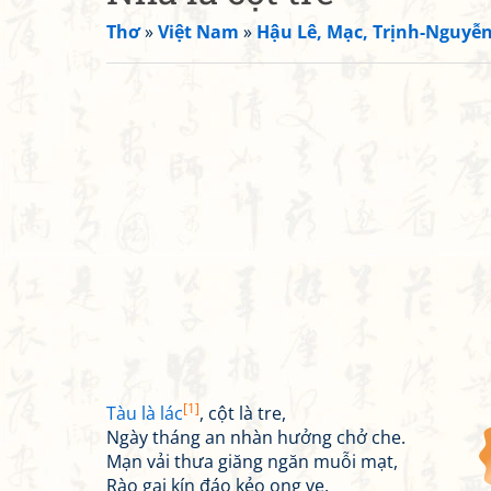
Thơ
»
Việt Nam
»
Hậu Lê, Mạc, Trịnh-Nguyễ
[1]
Tàu là lác
, cột là tre,
Ngày tháng an nhàn hưởng chở che.
Mạn vải thưa giăng ngăn muỗi mạt,
Rào gai kín đáo kẻo ong ve.