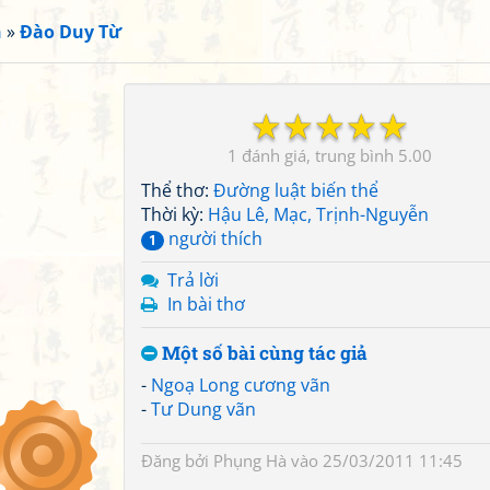
n
»
Đào Duy Từ
☆
☆
☆
☆
☆
1
5.00
Thể thơ:
Đường luật biến thể
Thời kỳ:
Hậu Lê, Mạc, Trịnh-Nguyễn
người thích
1
Trả lời
In bài thơ
Một số bài cùng tác giả
-
Ngoạ Long cương vãn
-
Tư Dung vãn
Đăng bởi
Phụng Hà
vào 25/03/2011 11:45