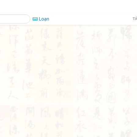
Loạn
TÁ