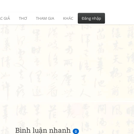
C GIẢ
THƠ
THAM GIA
KHÁC
Đăng nhập
Bình luận nhanh
0