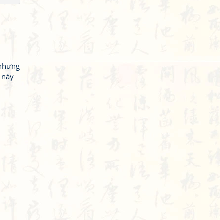
 nhưng
 này