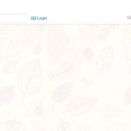
Loạn
TÁ