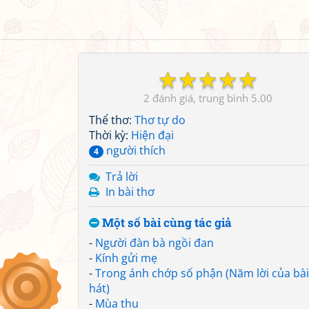
☆
☆
☆
☆
☆
2
5.00
Thể thơ:
Thơ tự do
Thời kỳ:
Hiện đại
người thích
4
Trả lời
In bài thơ
Một số bài cùng tác giả
-
Người đàn bà ngồi đan
-
Kính gửi mẹ
-
Trong ánh chớp số phận (Năm lời của bài
hát)
-
Mùa thu