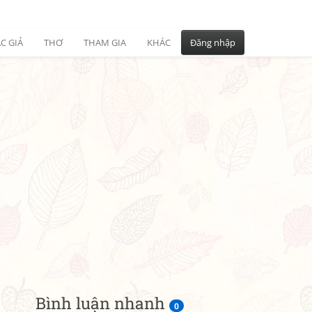
C GIẢ
THƠ
THAM GIA
KHÁC
Đăng nhập
Bình luận nhanh
0