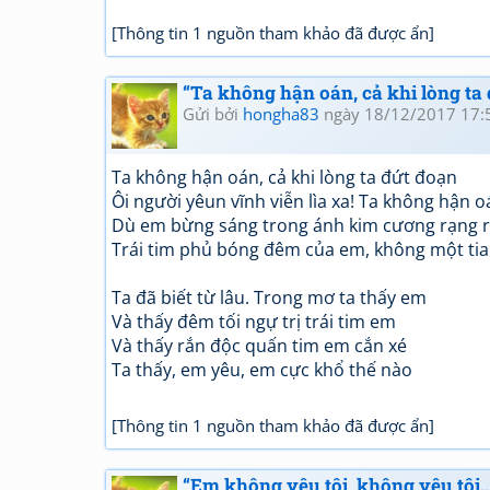
[Thông tin 1 nguồn tham khảo đã được ẩn]
“Ta không hận oán, cả khi lòng ta đ
Gửi bởi
hongha83
ngày 18/12/2017 17:
Ta không hận oán, cả khi lòng ta đứt đoạn
Ôi người yêun vĩnh viễn lìa xa! Ta không hận o
Dù em bừng sáng trong ánh kim cương rạng 
Trái tim phủ bóng đêm của em, không một tia
Ta đã biết từ lâu. Trong mơ ta thấy em
Và thấy đêm tối ngự trị trái tim em
Và thấy rắn độc quấn tim em cắn xé
Ta thấy, em yêu, em cực khổ thế nào
[Thông tin 1 nguồn tham khảo đã được ẩn]
“Em không yêu tôi, không yêu tôi...