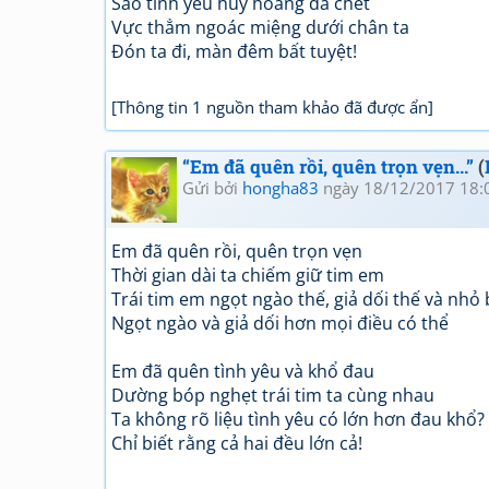
Sao tình yêu huy hoàng đã chết
Vực thẳm ngoác miệng dưới chân ta
Đón ta đi, màn đêm bất tuyệt!
[Thông tin 1 nguồn tham khảo đã được ẩn]
“Em đã quên rồi, quên trọn vẹn...”
(
Gửi bởi
hongha83
ngày 18/12/2017 18:
Em đã quên rồi, quên trọn vẹn
Thời gian dài ta chiếm giữ tim em
Trái tim em ngọt ngào thế, giả dối thế và nhỏ 
Ngọt ngào và giả dối hơn mọi điều có thể
Em đã quên tình yêu và khổ đau
Dường bóp nghẹt trái tim ta cùng nhau
Ta không rõ liệu tình yêu có lớn hơn đau khổ?
Chỉ biết rằng cả hai đều lớn cả!