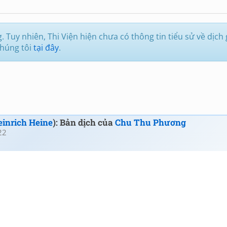
 Tuy nhiên, Thi Viện hiện chưa có thông tin tiểu sử về dịch 
chúng tôi
tại đây
.
einrich Heine
): Bản dịch của
Chu Thu Phương
22