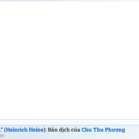
.”
(
Heinrich Heine
): Bản dịch của
Chu Thu Phương
49