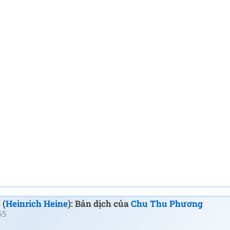
”
(
Heinrich Heine
): Bản dịch của
Chu Thu Phương
55