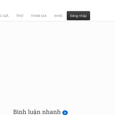
C GIẢ
THƠ
THAM GIA
KHÁC
Đăng nhập
Bình luận nhanh
0