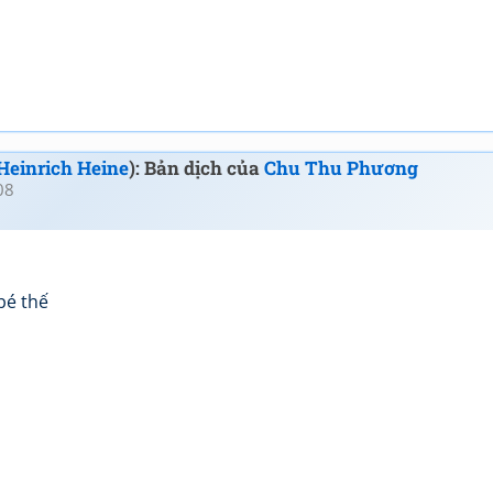
Heinrich Heine
): Bản dịch của
Chu Thu Phương
08
bé thế