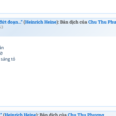
ứt đoạn...”
(
Heinrich Heine
): Bản dịch của
Chu Thu Ph
53
án
rỡ
 sáng tỏ
”
(
Heinrich Heine
): Bản dịch của
Chu Thu Phương