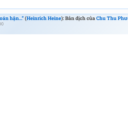
oán hận...”
(
Heinrich Heine
): Bản dịch của
Chu Thu Phư
00
h