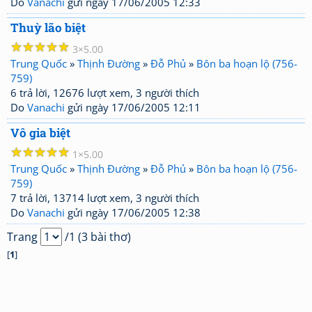
Do
Vanachi
gửi ngày 17/06/2005 12:33
Thuỳ lão biệt
☆
☆
☆
☆
☆
3
5.00
Trung Quốc
»
Thịnh Đường
»
Đỗ Phủ
»
Bôn ba hoạn lộ (756-
759)
6 trả lời, 12676 lượt xem, 3 người thích
Do
Vanachi
gửi ngày 17/06/2005 12:11
Vô gia biệt
☆
☆
☆
☆
☆
1
5.00
Trung Quốc
»
Thịnh Đường
»
Đỗ Phủ
»
Bôn ba hoạn lộ (756-
759)
7 trả lời, 13714 lượt xem, 3 người thích
Do
Vanachi
gửi ngày 17/06/2005 12:38
Trang
/1 (3 bài thơ)
[
1
]