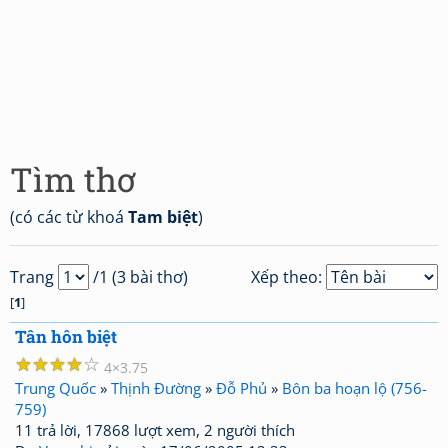
Tìm thơ
(có các từ khoá
Tam biệt
)
Trang
/1 (3 bài thơ)
Xếp theo:
[
1
]
Tân hôn biệt
☆
☆
☆
☆
☆
4
3.75
Trung Quốc
»
Thịnh Đường
»
Đỗ Phủ
»
Bôn ba hoạn lộ (756-
759)
11 trả lời, 17868 lượt xem, 2 người thích