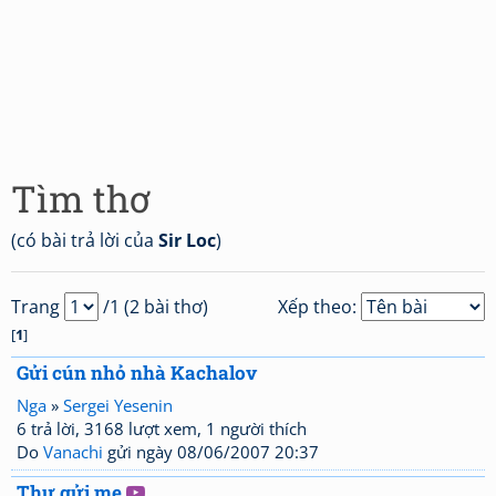
Tìm thơ
(có bài trả lời của
Sir Loc
)
Trang
/1 (2 bài thơ)
Xếp theo:
[
1
]
Gửi cún nhỏ nhà Kachalov
Nga
»
Sergei Yesenin
6 trả lời, 3168 lượt xem, 1 người thích
Do
Vanachi
gửi ngày 08/06/2007 20:37
Thư gửi mẹ