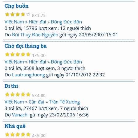
Chợ buồn
☆
☆
☆
☆
☆
8
3.75
Việt Nam
»
Hiện đại
»
Đồng Đức Bốn
0 trả lời, 15796 lượt xem, 12 người thích
Do
Bùi Thuỵ Đào Nguyên
gửi ngày 20/05/2007 15:01
Chờ đợi tháng ba
☆
☆
☆
☆
☆
1
5.00
Việt Nam
»
Hiện đại
»
Đồng Đức Bốn
0 trả lời, 8508 lượt xem, 3 người thích
Do
Luutrungduong
gửi ngày 01/10/2012 22:32
Đi thi
☆
☆
☆
☆
☆
5
4.80
Việt Nam
»
Cận đại
»
Trần Tế Xương
3 trả lời, 27467 lượt xem, 7 người thích
Do
Vanachi
gửi ngày 23/02/2006 16:36
Nhà quê
☆
☆
☆
☆
☆
4
5.00