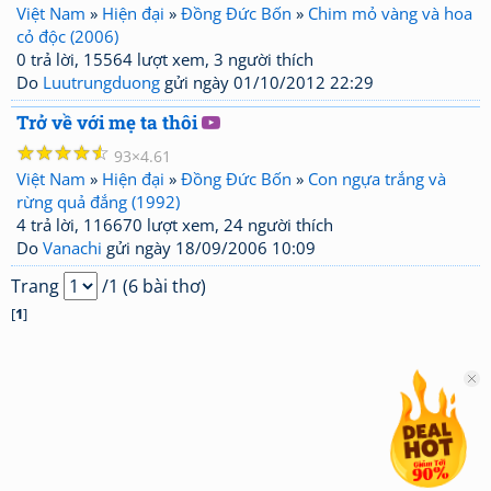
Việt Nam
»
Hiện đại
»
Đồng Đức Bốn
»
Chim mỏ vàng và hoa
cỏ độc (2006)
0 trả lời, 15564 lượt xem, 3 người thích
Do
Luutrungduong
gửi ngày 01/10/2012 22:29
Trở về với mẹ ta thôi
☆
☆
☆
☆
☆
93
4.61
Việt Nam
»
Hiện đại
»
Đồng Đức Bốn
»
Con ngựa trắng và
rừng quả đắng (1992)
4 trả lời, 116670 lượt xem, 24 người thích
Do
Vanachi
gửi ngày 18/09/2006 10:09
Trang
/1 (6 bài thơ)
[
1
]