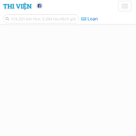
THI VIỆN
Toggl
naviga
Loạn