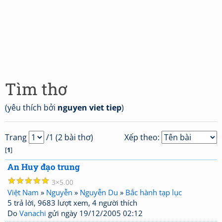
Tìm thơ
(yêu thích bởi
nguyen viet tiep
)
Trang
/1 (2 bài thơ)
Xếp theo:
[
1
]
An Huy đạo trung
☆
☆
☆
☆
☆
3
5.00
Việt Nam
»
Nguyễn
»
Nguyễn Du
»
Bắc hành tạp lục
5 trả lời, 9683 lượt xem, 4 người thích
Do
Vanachi
gửi ngày 19/12/2005 02:12