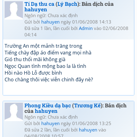
Tí Dạ thu ca
(
Lý Bạch
): Bản dịch của
hahuyen
Ngôn ngữ: Chưa xác định
Gửi bởi
hahuyen
ngày 01/06/2008 14:13
Đã sửa 1 lần, lần cuối bởi
Admin
vào 02/06/2008
04:14
Trường An một mảnh trăng trong
Tiếng chày đập áo điểm vang mọi nhà
Gió thu thổi mãi không già
Ngọc Quan tình mộng bao la là tình
Hồi nào Hồ Lỗ được bình
Cho chàng thôi việc viễn chinh đây nè?
Phong Kiều dạ bạc
(
Trương Kế
): Bản dịch
của
hahuyen
Ngôn ngữ: Chưa xác định
Gửi bởi
hahuyen
ngày 01/06/2008 13:25
Đã sửa 2 lần, lần cuối bởi
hahuyen
vào
04/08/2008 10:57