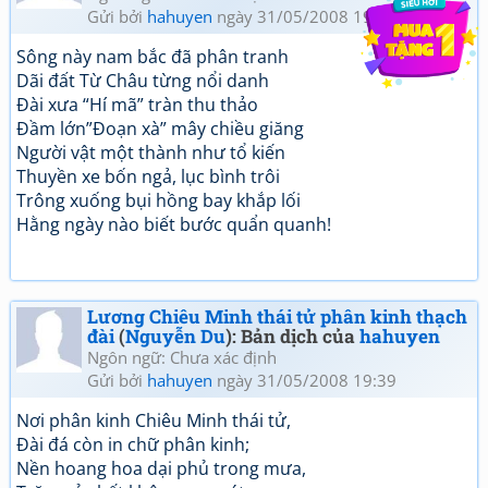
Gửi bởi
hahuyen
ngày 31/05/2008 19:42
Sông này nam bắc đã phân tranh
Dãi đất Từ Châu từng nổi danh
Đài xưa “Hí mã” tràn thu thảo
Đầm lớn”Đoạn xà” mây chiều giăng
Người vật một thành như tổ kiến
Thuyền xe bốn ngả, lục bình trôi
Trông xuống bụi hồng bay khắp lối
Hằng ngày nào biết bước quẩn quanh!
Lương Chiêu Minh thái tử phân kinh thạch
đài
(
Nguyễn Du
): Bản dịch của
hahuyen
Ngôn ngữ: Chưa xác định
Gửi bởi
hahuyen
ngày 31/05/2008 19:39
Nơi phân kinh Chiêu Minh thái tử,
Đài đá còn in chữ phân kinh;
Nền hoang hoa dại phủ trong mưa,