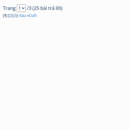
Trang
/3 (25 bài trả lời)
[
1
] [
2
] [
3
] ›
Sau
»
Cuối