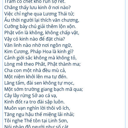
Trăm cỏ chết khô run sợ rét.
Chẳng thấy lưu kinh ở nơi nào?
Việc chỉ nghe qua Lương Thái tử;
Ấu thời người lại thích văn chương,
Cưỡng bày chú giải thêm lộn xộn.
Phật vốn là không, không chấp vật,
Vậy có kinh nào để đặt chia?
Văn linh nào nhờ nơi ngôn ngữ,
Kim Cương, Pháp Hoa là kinh gì?
Cảnh giới sắc không mà không tỏ,
Lòng mê theo Phât, Phật thành ma;
Cha con một nhà đều mù cả,
Một niệm khởi lên ma tự đến.
Lăng tẩm, đài sen không tự mọc,
Một sớm trường giang bạch mã qua;
Cây lây rừng Sở ao cá vạ,
Kinh đốt ra tro đài sập luôn.
Muôn vạn nghìn lời thôi vô ích,
Tăng ngu hậu thế miệng lải nhải;
Tôi nghe Thế tôn tại Linh Sơn,
Nói pháp độ người như số cát.