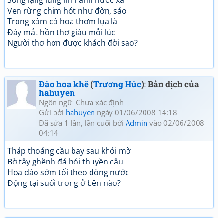
Sóng lặng lung linh ánh nước xa
Ven rừng chim hót như đờn, sáo
Trong xóm cỏ hoa thơm lụa là
Đáy mắt hồn thơ giàu mỗi lúc
Người thơ hơn được khách đời sao?
Đào hoa khê
(
Trương Húc
): Bản dịch của
hahuyen
Ngôn ngữ: Chưa xác định
Gửi bởi
hahuyen
ngày 01/06/2008 14:18
Đã sửa 1 lần, lần cuối bởi
Admin
vào 02/06/2008
04:14
Thấp thoáng cầu bay sau khói mờ
Bờ tây ghềnh đá hỏi thuyền câu
Hoa đào sớm tối theo dòng nước
Động tại suối trong ở bên nào?