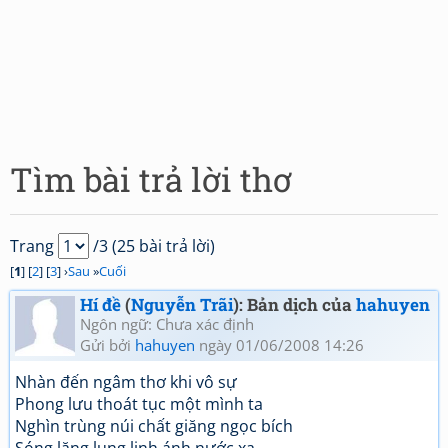
Tìm bài trả lời thơ
Trang
/3 (25 bài trả lời)
[
1
] [
2
] [
3
] ›
Sau
»
Cuối
Hí đề
(
Nguyễn Trãi
): Bản dịch của
hahuyen
Ngôn ngữ: Chưa xác định
Gửi bởi
hahuyen
ngày 01/06/2008 14:26
Nhàn đến ngâm thơ khi vô sự
Phong lưu thoát tục một mình ta
Nghìn trùng núi chất giăng ngọc bích