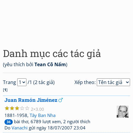
Danh mục các tác giả
(yêu thích bởi
Tean Cô Nấm
)
Trang
/1 (2 tác giả)
Xếp theo:
[
1
]
Juan Ramón Jiménez
☆
☆
☆
☆
☆
2
3.00
1881-1958,
Tây Ban Nha
bài thơ, 6789 lượt xem, 2 người thích
36
Do
Vanachi
gửi ngày 18/07/2007 23:04