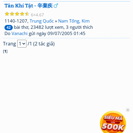
Tân Khí Tật - 辛棄疾
☆
☆
☆
☆
☆
6
4.67
1140-1207,
Trung Quốc
»
Nam Tống, Kim
bài thơ, 23482 lượt xem, 3 người thích
42
Do
Vanachi
gửi ngày 09/07/2005 01:45
Trang
/1 (2 tác giả)
[
1
]