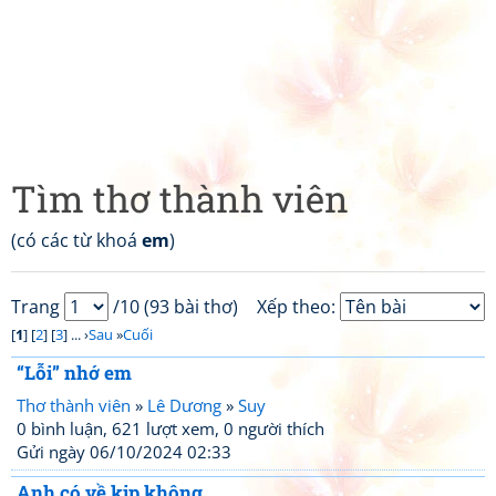
Tìm thơ thành viên
(có các từ khoá
em
)
Trang
/10 (93 bài thơ)
Xếp theo:
[
1
] [
2
] [
3
] ... ›
Sau
»
Cuối
“Lỗi” nhớ em
Thơ thành viên
»
Lê Dương
»
Suy
0 bình luận, 621 lượt xem, 0 người thích
Gửi ngày 06/10/2024 02:33
Anh có về kịp không