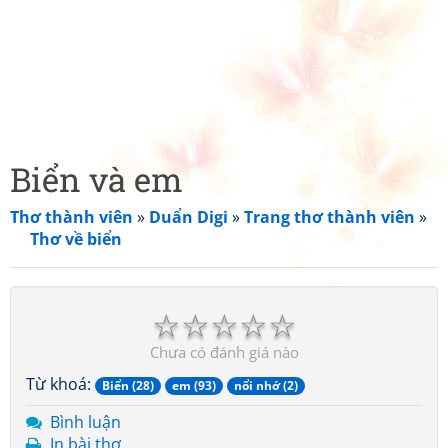
Biển và em
Thơ thành viên
»
Duẩn Digi
»
Trang thơ thành viên
»
Thơ về biển
☆
☆
☆
☆
☆
Chưa có đánh giá nào
Từ khoá:
Biển (28)
em (93)
nổi nhớ (2)
Bình luận
In bài thơ