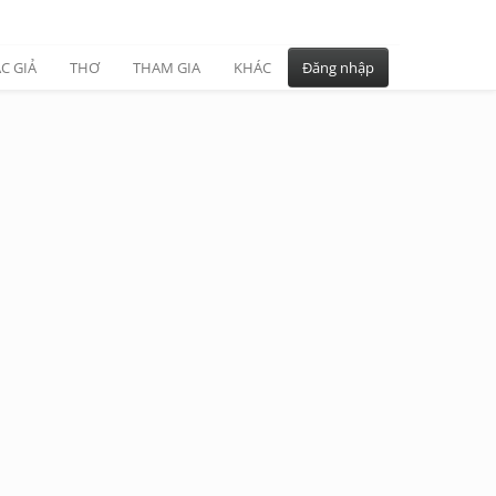
C GIẢ
THƠ
THAM GIA
KHÁC
Đăng nhập