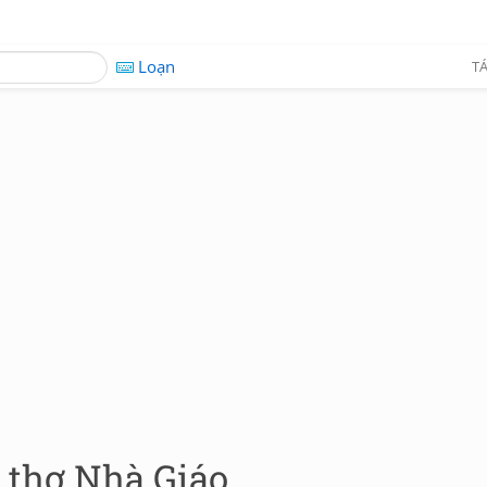
Loạn
TÁ
u thơ Nhà Giáo