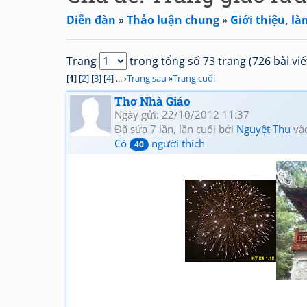
Diễn đàn
»
Thảo luận chung
»
Giới thiệu, là
Trang
trong tổng số 73 trang (726 bài viế
[
1
] [
2
] [
3
] [
4
] ... ›
Trang sau
»
Trang cuối
Thơ Nhà Giáo
Ngày gửi: 22/10/2012 11:37
Đã sửa 7 lần, lần cuối bởi
Nguyệt Thu
và
Có
người thích
40