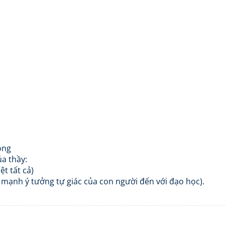
ồng
ủa thầy:
ệt tất cả)
n mạnh ý tưởng tự giác của con người đến với đạo học).