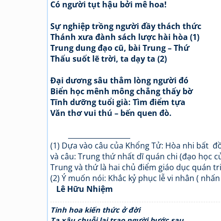
Có người tụt hậu bởi mê hoa!
Sự nghiệp trồng người đầy thách thức
Thánh xưa đành sách lược hài hòa (1)
Trung dung đạo cũ, bài Trung – Thứ
Thấu suốt lẽ trời, ta dạy ta (2)
Đại dương sâu thẳm lòng người đó
Biển học mênh mông chẳng thấy bờ
Tĩnh dưỡng tuổi già: Tìm điểm tựa
Văn thơ vui thú – bến quen đò.
__________________
(1) Dựa vào câu của Khổng Tử: Hòa nhi bất đ
và câu: Trung thứ nhất dĩ quán chi (đạo học c
Trung và thứ là hai chủ điểm giáo dục quán tri
(2) Ý muốn nói: Khắc kỷ phục lễ vi nhân ( nhấ
Lê Hữu Nhiệm
Tinh hoa kiến thức ở đời
Ta xâu chuỗi lại trao người bước sau