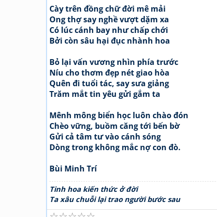
Cày trên đồng chữ đời mê mải
Ong thợ say nghề vượt dặm xa
Có lúc cánh bay như chấp chới
Bởi còn sâu hại đục nhành hoa
Bỏ lại vấn vương nhìn phía trước
Níu cho thơm đẹp nét giao hòa
Quên đi tuổi tác, say sưa giảng
Trăm mắt tin yêu gửi gắm ta
Mênh mông biển học luôn chào đón
Chèo vững, buồm căng tới bến bờ
Gửi cả tâm tư vào cánh sóng
Dòng trong không mắc nợ con đò.
Bùi Minh Trí
Tinh hoa kiến thức ở đời
Ta xâu chuỗi lại trao người bước sau
☆
☆
☆
☆
☆