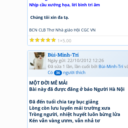
Nhịp cầu xướng họa, lời bình tri âm
Chúng tôi xin đa tạ.
BCN CLB Thơ Nhà giáo Hội CGC VN
☆
☆
☆
☆
☆
1
5.00
Bùi-Minh-Trí
Ngày gửi: 22/10/2012 12:26
Đã sửa 1 lần, lần cuối bởi
Bùi-Minh-Trí
và
Có
người thích
36
MỘT ĐỜI MÊ MẢI
Bài này đã được đăng ở báo Người Hà Nội
Đã đến tuổi chia tay bục giảng
Lòng còn lưu luyến mái trường xưa
Trồng người, nhiệt huyết luôn bừng lửa
Kén vẫn vàng ươm, vẫn nhả tơ