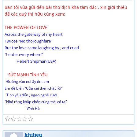
Ban tôi vừa gửi đến bài thơ dịch khá tâm đắc , xin giới thiêu
để các quý thi hữu cùng xem:
THE POWER OF LOVE
Across the gate way of my heart
I wrote "No thoroughfare"
But the love came laughing by , and cried
"I enter every where"
Hebert Shipman(USA)
SỨC MẠNH TÌNH YÊU
Đường vào nơi ấy tim em
Em đề biển "Cửa cài then chặt rồi"
Tình yêu đến , ngạo nghễ cười
"Nhớ rằng khắp chốn cùng trời có ta"
Vĩnh Hà
☆
☆
☆
☆
☆
khitieu