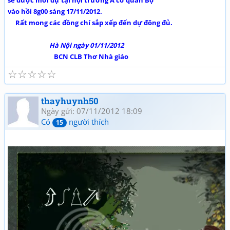
sẽ được mời dự tại hội trường A cơ quan Bộ
vào hồi 8g00 sáng 17/11/2012.
Rất mong các đồng chí sắp xếp đến dự đông đủ.
Hà Nội ngày 01/11/2012
BCN CLB Thơ Nhà giáo
☆
☆
☆
☆
☆
thayhuynh50
Ngày gửi: 07/11/2012 18:09
Có
người thích
15