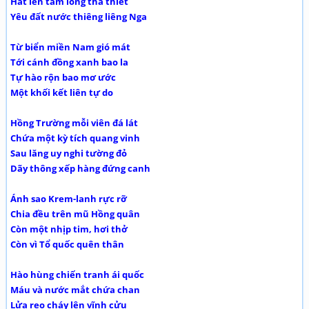
Hát lên tấm lòng tha thiết
Yêu đất nước thiêng liêng Nga
Từ biển miền Nam gió mát
Tới cánh đồng xanh bao la
Tự hào rộn bao mơ ước
Một khối kết liên tự do
Hồng Trường mỗi viên đá lát
Chứa một kỳ tích quang vinh
Sau lăng uy nghi tường đỏ
Dãy thông xếp hàng đứng canh
Ánh sao Krem-lanh rực rỡ
Chia đều trên mũ Hồng quân
Còn một nhịp tim, hơi thở
Còn vì Tổ quốc quên thân
Hào hùng chiến tranh ái quốc
Máu và nước mắt chứa chan
Lửa reo cháy lên vĩnh cửu