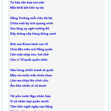
Tự hào rộn bao mơ ước
Một khối kết liên tự do
Hồng Trường mỗi viên đá lát
Chứa một kỳ tích quang vinh
Sau lăng uy nghi tường đỏ
Dãy thông xếp hàng đứng canh
Ánh sao Krem-lanh rực rỡ
Chia đều trên mũ Hồng quân
Còn một nhịp tim, hơi thở
Còn vì Tổ quốc quên thân
Hào hùng chiến tranh ái quốc
Máu và nước mắt chứa chan
Lửa reo cháy lên vĩnh cửu
Ấm hồn chiến sĩ vô danh
Tôi yêu nước Nga nhân hậu
Vì cả nhân loại quên mình
Tâm hồn ngất ngây xao động