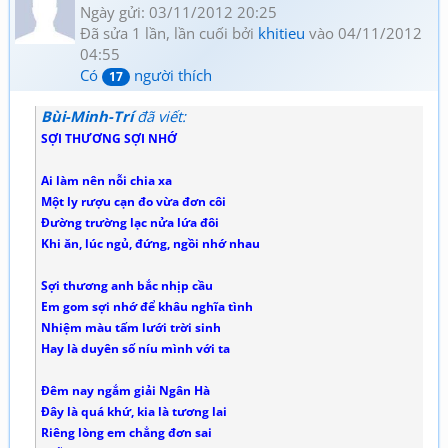
Ngày gửi: 03/11/2012 20:25
Đã sửa 1 lần, lần cuối bởi
khitieu
vào 04/11/2012
04:55
Có
người thích
17
Bùi-Minh-Trí
đã viết:
SỢI THƯƠNG SỢI NHỚ
Ai làm nên nỗi chia xa
Một ly rượu cạn đo vừa đơn côi
Đường trường lạc nửa lứa đôi
Khi ăn, lúc ngủ, đứng, ngồi nhớ nhau
Sợi thương anh bắc nhịp cầu
Em gom sợi nhớ để khâu nghĩa tình
Nhiệm màu tấm lưới trời sinh
Hay là duyên số níu mình với ta
Đêm nay ngắm giải Ngân Hà
Đây là quá khứ, kia là tương lai
Riêng lòng em chẳng đơn sai