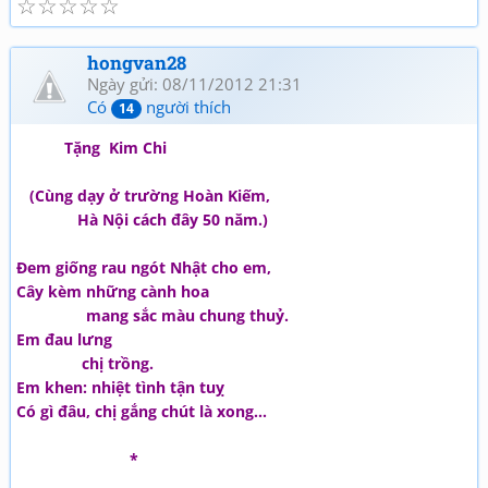
☆
☆
☆
☆
☆
hongvan28
Ngày gửi: 08/11/2012 21:31
Có
người thích
14
Tặng Kim Chi
(Cùng dạy ở trường Hoàn Kiếm,
Hà Nội cách đây 50 năm.)
Đem giống rau ngót Nhật cho em,
Cây kèm những cành hoa
mang sắc màu chung thuỷ.
Em đau lưng
chị trồng.
Em khen: nhiệt tình tận tuỵ
Có gì đâu, chị gắng chút là xong…
*