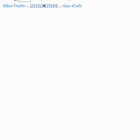
Đầu
«
Trước
‹ ... [
2
] [
3
] [
4
] [
5
] [
6
] ... ›
Sau
»
Cuối