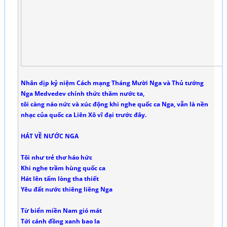
Nhân dịp kỷ niệm Cách mạng Tháng Mười Nga và Thủ tướng
Nga Medvedev chính thức thăm nước ta,
tôi càng náo nức và xúc động khi nghe quốc ca Nga, vẫn là nền
nhạc của quốc ca Liên Xô vĩ đại trước đây.
HÁT VỀ NƯỚC NGA
Tôi như trẻ thơ háo hức
Khi nghe trầm hùng quốc ca
Hát lên tấm lòng tha thiết
Yêu đất nước thiêng liêng Nga
Từ biển miền Nam gió mát
Tới cánh đồng xanh bao la