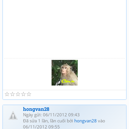
☆
☆
☆
☆
☆
Tuổi già và thơ (2)
Giao lưu thơ, Quan họ
hongvan28
Ngày gửi: 06/11/2012 09:43
Đã sửa 1 lần, lần cuối bởi
hongvan28
vào
06/11/2012 09:55