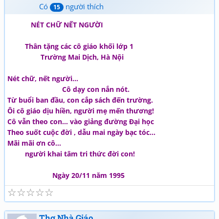
Có
người thích
15
NÉT CHỮ NẾT NGƯỜI
Thân tặng các cô giáo khối lớp 1
Trường Mai Dịch, Hà Nội
Nét chữ, nết người…
Cô dạy con nắn nót.
Từ buổi ban đầu, con cắp sách đến trường.
Ôi cô giáo dịu hiền, người mẹ mến thương!
Cô vẫn theo con… vào giảng đường Đại học
Theo suốt cuộc đời , dẫu mai ngày bạc tóc…
Mãi mãi ơn cô…
người khai tâm tri thức đời con!
Ngày 20/11 năm 1995
☆
☆
☆
☆
☆
Thơ Nhà Giáo