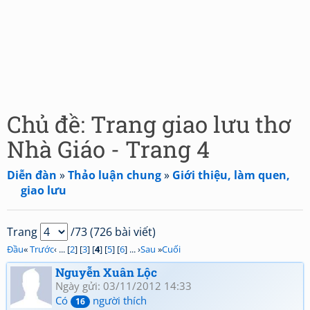
Chủ đề: Trang giao lưu thơ
Nhà Giáo - Trang 4
Diễn đàn
»
Thảo luận chung
»
Giới thiệu, làm quen,
giao lưu
Trang
/73 (726 bài viết)
Đầu
«
Trước
‹ ... [
2
] [
3
] [
4
] [
5
] [
6
] ... ›
Sau
»
Cuối
Nguyễn Xuân Lộc
Ngày gửi: 03/11/2012 14:33
Có
người thích
16