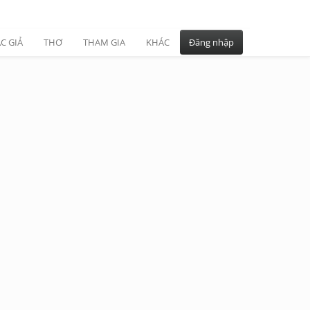
C GIẢ
THƠ
THAM GIA
KHÁC
Đăng nhập