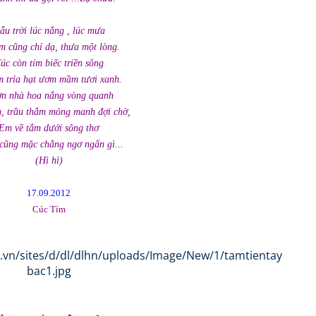
ẫu trời lúc nắng , lúc mưa
m cũng chỉ dạ, thưa một lòng.
úc còn tím biếc triền sông
m trỉa hạt ươm mầm tươi xanh.
n nhà hoa nắng vòng quanh
, trầu thắm mỏng manh đợi chờ,
Em về tắm dưới sông thơ
cũng mặc chẳng ngơ ngẩn gì...
(Hì hì)
17.09.2012
Cúc Tím