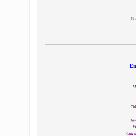
Bỏ 
Em
Mà
Thì
Tay
V
Cau n