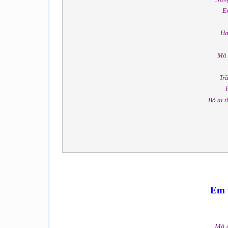
Em
Ha
Mà 
Tr
Bỏ ai t
Em 
Mà a