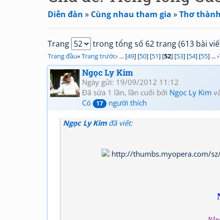
Diễn đàn
»
Cùng nhau tham gia
»
Thơ thành
Trang
trong tổng số 62 trang (613 bài viế
Trang đầu
«
Trang trước
‹ ... [
49
] [
50
] [
51
] [
52
] [
53
] [
54
] [
55
] ... ›
Ngọc Ly Kim
Ngày gửi: 19/09/2012 11:12
Đã sửa 1 lần, lần cuối bởi
Ngọc Ly Kim
và
Có
người thích
17
Ngọc Ly Kim
đã viết:
Nắng