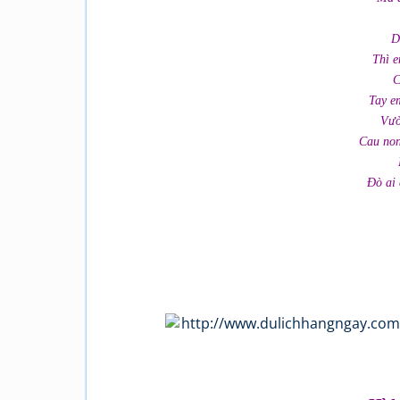
D
Thì e
C
Tay e
Vườ
Cau non
Đò ai 