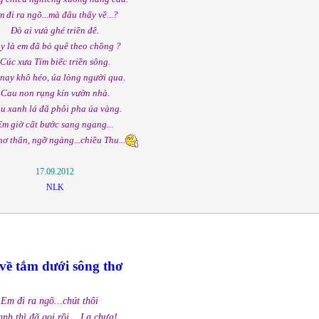
 đi ra ngõ...mà đâu thấy về...?
Đò ai vưà ghé triền đê.
y là em đã bỏ quê theo chồng ?
Cúc xưa Tím biếc triền sông.
nay khô héo, úa lòng người qua.
Cau non rụng kín vườn nhà.
ầu xanh lá đã phôi pha úa vàng.
Em giờ cất bước sang ngang...
hơ thẩn, ngỡ ngàng...chiều Thu...
17.09.2012
NLK
về tắm dưới sông thơ
Em đi ra ngõ...chút thôi
nh thì đã gọi rồi ...Lạ chưa!