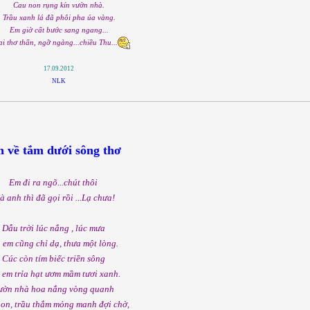
Cau non rụng kín vườn nhà.
Trầu xanh lá đã phôi pha úa vàng.
Em giờ cất bước sang ngang...
ai thơ thẩn, ngỡ ngàng...chiều Thu...
17.09.2012
NLK
 về tắm dưới sông thơ
Em đi ra ngõ...chút thôi
 anh thì đã gọi rồi ...Lạ chưa!
Dẫu trời lúc nắng , lúc mưa
 em cũng chỉ dạ, thưa một lòng.
Cúc còn tím biếc triền sông
 em trỉa hạt ươm mầm tươi xanh.
ườn nhà hoa nắng vòng quanh
on, trầu thắm mỏng manh đợi chờ,