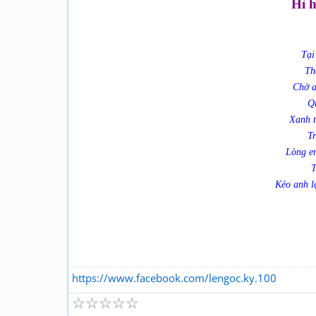
Hì h
Tại
Th
Chờ a
Q
Xanh t
Tr
Lòng e
T
Kẻo anh l
https://www.facebook.com/lengoc.ky.100
☆
☆
☆
☆
☆