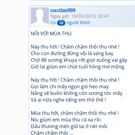
cuctim999
Ngày gửi: 19/09/2012 20:41
Có
người thích
18
NÓI VỚI MÙA THU
Này thu hỡi ! Chầm chậm thôi thu nhé !
Cho con đường đừng vội lá vàng bay
Chớ để sương khuya rớt giọt xuống vai gầy
Giữ lại giùm em chút tuổi hồng mơ mộng.
Này thu hỡi ! Chầm chậm thôi thu nhé !
Gọi làm chi mấy ngọn gió heo may
Nắng sẽ buồn không còn vương tóc mây
Và ai nữa nghe tiếng em thỏ thẻ !
Mùa thu hỡi, chầm chậm thôi thu nhé !
Níu giùm em mùa thu cũ xa rồi
Dấu thương mến giữ lại ở nét môi
Chầm chậm thôi ...