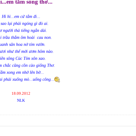
ì...em tắm sông thơ...
Hì hì...em cứ tắm đi...
 sao lại phải ngóng gì đò ai.
ơ người thả tiếng ngắn dài.
i trầu thắm ôm hoài cau non.
uanh sân hoa nở tím vườn.
ươi như thể mới ươm hôm nào.
iền sông Cúc Tím xôn xao.
m chắc cũng cồn cào giống Thơ.
ắm xong em nhớ lên bờ...
ại phải xuống mò...uổng công...
18.09.2012
NLK