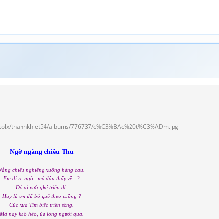
Ngỡ ngàng chiều Thu
Nắng chiều nghiêng xuống hàng cau.
Em đi ra ngõ...mà đâu thấy về...?
Đò ai vưà ghé triền đê.
Hay là em đã bỏ quê theo chồng ?
Cúc xưa Tím biếc triền sông.
Mà nay khô héo, úa lòng người qua.