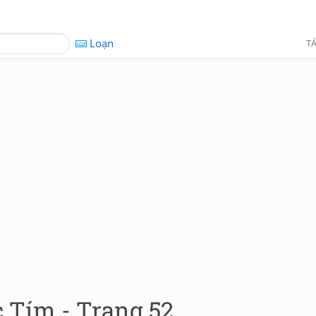
Loạn
TÁ
c Tím - Trang 52