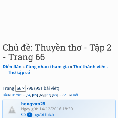
Chủ đề: Thuyền thơ - Tập 2
- Trang 66
Diễn đàn
»
Cùng nhau tham gia
»
Thơ thành viên -
Thơ tập cổ
Trang
/96 (951 bài viết)
Đầu
«
Trước
‹ ... [
64
] [
65
] [
66
] [
67
] [
68
] ... ›
Sau
»
Cuối
hongvan28
Ngày gửi: 14/12/2016 18:30
Có
người thích
4