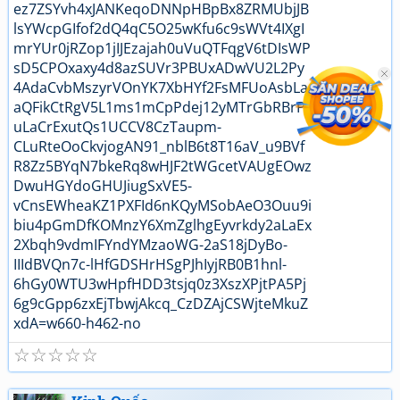
☆
☆
☆
☆
☆