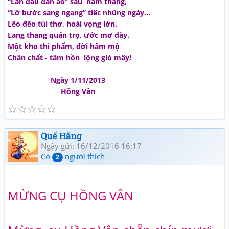
“Lần đầu đan áo” sầu năm tháng,
“Lỡ bước sang ngang” tiếc nhũng ngày…
Lẽo đẽo túi thơ, hoài vọng lớn.
Lang thang quán trọ, ước mơ dày.
Một kho thi phẩm, đời hâm mộ
Chân chất - tâm hồn lộng gió mây!
Ngày 1/11/2013
Hồng Vân
☆
☆
☆
☆
☆
Quế Hằng
Ngày gửi: 16/12/2016 16:17
Có
người thích
2
MỪNG CỤ HỒNG VÂN