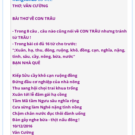
THƠ; VĂN CƯỜNG
BÀI THƠ VỀ CON TRÂU
- Trong 8 câu , câu nào cũng nói về CON TRÂU nhưng tránh
từ TRÂU !
- Trong bài có đủ 16 từ cho trước:
";Xuân, hạ, thu, đông, ruộng, khô, đồng, cạn, nghĩa, nặng,
tình, sâu, cầy, nông, bừa, nước"
BẠN NHÀ QUÊ
Kiếp Sửu cầy khô cạn ruộng đồng
Đứng đầu cơ nghiệp của nhà nông
Thu sang hội chọi trai khua trống
Xuân tới lễ đâm gái hạ cồng
Tầm Mã tầm Ngưu sâu nghĩa rộng
Cưa sừng làm Nghé nặng tình nồng
Chậm chân nước đục thôi đành uống
Đàn gảy nghe bừa - thịt nấu đông !
10/12/2016
Văn Cường