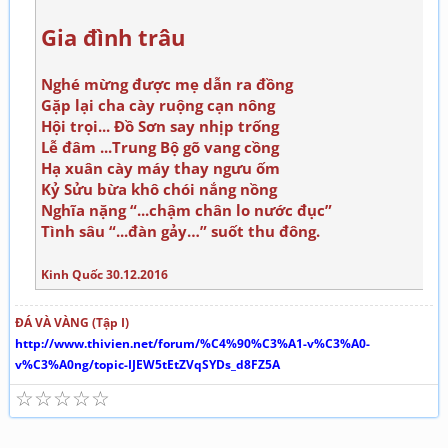
Gia đình trâu
Nghé mừng được mẹ dẫn ra đồng
Gặp lại cha cày ruộng cạn nông
Hội trọi... Đồ Sơn say nhịp trống
Lễ đâm ...Trung Bộ gõ vang cồng
Hạ xuân cày máy thay ngưu ốm
Kỷ Sửu bừa khô chói nắng nồng
Nghĩa nặng “...chậm chân lo nước đục”
Tình sâu “...đàn gảy…” suốt thu đông.
Kinh Quốc 30.12.2016
ĐÁ VÀ VÀNG (Tập I)
http://www.thivien.net/forum/%C4%90%C3%A1-v%C3%A0-
v%C3%A0ng/topic-IJEW5tEtZVqSYDs_d8FZ5A
☆
☆
☆
☆
☆