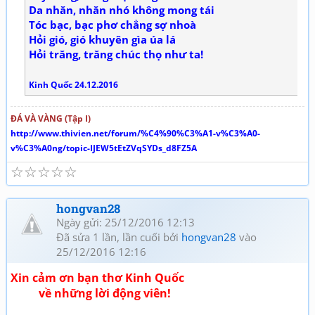
Da nhăn, nhăn nhó không mong tái
Tóc bạc, bạc phơ chẳng sợ nhoà
Hỏi gió, gió khuyên gìa úa lá
Hỏi trăng, trăng chúc thọ như ta!
Kinh Quốc 24.12.2016
ĐÁ VÀ VÀNG (Tập I)
http://www.thivien.net/forum/%C4%90%C3%A1-v%C3%A0-
v%C3%A0ng/topic-IJEW5tEtZVqSYDs_d8FZ5A
☆
☆
☆
☆
☆
hongvan28
Ngày gửi: 25/12/2016 12:13
Đã sửa 1 lần, lần cuối bởi
hongvan28
vào
25/12/2016 12:16
Xin cảm ơn bạn thơ Kinh Quốc
về những lời động viên!