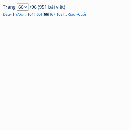
Trang
/96 (951 bài viết)
Đầu
«
Trước
‹ ... [
64
] [
65
] [
66
] [
67
] [
68
] ... ›
Sau
»
Cuối