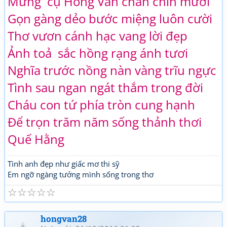
Mừng cụ Hồng Vân chẵn chín mươi
Gọn gàng dẻo bước miệng luôn cười
Thơ vươn cánh hạc vang lời đẹp
Ảnh toả sắc hồng rạng ánh tươi
Nghĩa trước nồng nàn vàng trĩu ngực
Tình sau ngan ngát thắm trong đời
Cháu con tứ phía tròn cung hạnh
Để trọn trăm năm sống thảnh thơi
Quế Hằng
Tình anh đẹp như giấc mơ thi sỹ
Em ngỡ ngàng tưởng mình sống trong thơ
☆
☆
☆
☆
☆
hongvan28