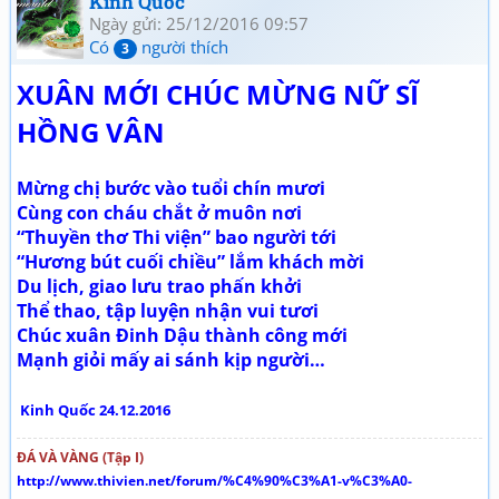
Kinh Quốc
Ngày gửi: 25/12/2016 09:57
Có
người thích
3
XUÂN MỚI CHÚC MỪNG NỮ SĨ
HỒNG VÂN
Mừng chị bước vào tuổi chín mươi
Cùng con cháu chắt ở muôn nơi
“Thuyền thơ Thi viện” bao người tới
“Hương bút cuối chiều” lắm khách mời
Du lịch, giao lưu trao phấn khởi
Thể thao, tập luyện nhận vui tươi
Chúc xuân Đinh Dậu thành công mới
Mạnh giỏi mấy ai sánh kịp người…
Kinh Quốc 24.12.2016
ĐÁ VÀ VÀNG (Tập I)
http://www.thivien.net/forum/%C4%90%C3%A1-v%C3%A0-