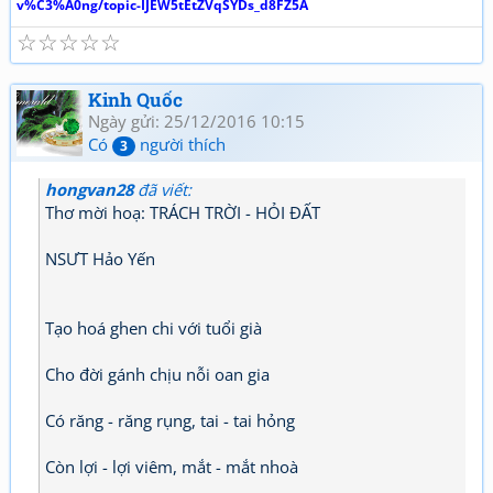
v%C3%A0ng/topic-IJEW5tEtZVqSYDs_d8FZ5A
☆
☆
☆
☆
☆
Kinh Quốc
Ngày gửi: 25/12/2016 10:15
Có
người thích
3
hongvan28
đã viết:
Thơ mời hoạ: TRÁCH TRỜI - HỎI ĐẤT
NSƯT Hảo Yến
Tạo hoá ghen chi với tuổi già
Cho đời gánh chịu nỗi oan gia
Có răng - răng rụng, tai - tai hỏng
Còn lợi - lợi viêm, mắt - mắt nhoà