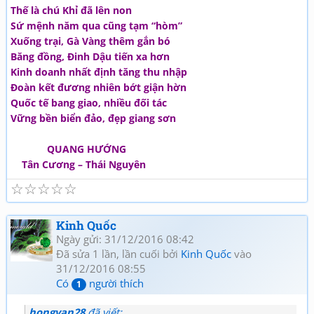
Thế là chú Khỉ đã lên non
Sứ mệnh năm qua cũng tạm “hòm”
Xuống trại, Gà Vàng thêm gắn bó
Băng đồng, Đinh Dậu tiến xa hơn
Kinh doanh nhất định tăng thu nhập
Đoàn kết đương nhiên bớt giận hờn
Quốc tế bang giao, nhiều đối tác
Vững bền biển đảo, đẹp giang sơn
QUANG HƯỚNG
Tân Cương – Thái Nguyên
☆
☆
☆
☆
☆
Kinh Quốc
Ngày gửi: 31/12/2016 08:42
Đã sửa 1 lần, lần cuối bởi
Kinh Quốc
vào
31/12/2016 08:55
Có
người thích
1
hongvan28
đã viết: