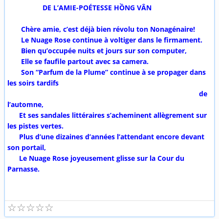
DE L’AMIE-POÉTESSE HỒNG VÂN
Chère amie, c’est déjà bien révolu ton Nonagénaire!
Le Nuage Rose continue à voltiger dans le firmament.
Bien qu’occupée nuits et jours sur son computer,
Elle se faufile partout avec sa camera.
Son “Parfum de la Plume” continue à se propager dans
les soirs tardifs
de
l’automne,
Et ses sandales littéraires s’acheminent allègrement sur
les pistes vertes.
Plus d’une dizaines d’années l’attendant encore devant
son portail,
Le Nuage Rose joyeusement glisse sur la Cour du
Parnasse.
☆
☆
☆
☆
☆