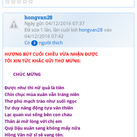
☆
☆
☆
☆
☆
hongvan28
Ngày gửi: 04/12/2016 07:37
Đã sửa 1 lần, lần cuối bởi
hongvan28
vào
04/12/2016 07:42
Có
người thích
3
HƯƠNG BÚT CUỐI CHIỀU VỪA NHẬN ĐƯỢC
TÔI XIN TỨC KHẮC GỬI THƠ MỪNG:
CHÚC MỪNG
Được như thi nữ quả là tiên
Chín chục mùa xuân vẫn tráng niên
Thơ phú mạch trào như suối ngọc
Tư duy năng động tựa vân thiên
Lạc quan vui sống bên con cháu
Thân ái mở lòng với chị em
Quý Dậu xuân sang không mấy nữa
Hồng Vân nữ sĩ sẽ vang tên.