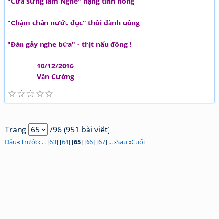
"Cưa sừng làm Nghé" nặng tình nồng
"Chậm chân nước đục" thôi đành uống
"Đàn gảy nghe bừa" - thịt nấu đông !
10/12/2016
Văn Cường
☆
☆
☆
☆
☆
Trang
/96 (951 bài viết)
Đầu
«
Trước
‹ ... [
63
] [
64
] [
65
] [
66
] [
67
] ... ›
Sau
»
Cuối