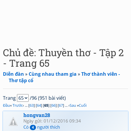
Chủ đề: Thuyền thơ - Tập 2
- Trang 65
Diễn đàn
»
Cùng nhau tham gia
»
Thơ thành viên -
Thơ tập cổ
Trang
/96 (951 bài viết)
Đầu
«
Trước
‹ ... [
63
] [
64
] [
65
] [
66
] [
67
] ... ›
Sau
»
Cuối
hongvan28
Ngày gửi: 01/12/2016 09:34
Có
người thích
4