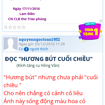
Ngày 17/11/2016
Lam Điền
CN CLB thơ Trào phúng
☆
☆
☆
☆
☆
nguyenngoctoan1952
Ngày gửi: 05/12/2016 11:28
Có
người thích
3
ĐỌC "HƯƠNG BÚT CUỐI CHIỀU"
(Kính tặng cụ Hồng Vân)
"Hương bút" nhưng chưa phải "cuối
chiều "
Cho nên chẳng có cảnh cô liêu
Ảnh này sống động màu hoa cỏ