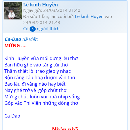
<b>Thơ mới Lê kinh Huyền phần 1</b></font></a></td>
Lê kinh Huyền
</tr></tbody></table>[/html]
Ngày gửi: 24/03/2014 21:40
Đã sửa 1 lần, lần cuối bởi
Lê kinh Huyền
vào
24/03/2014 21:43
Có
người thích
5
Ca-Dao
đã viết:
MỪNG ….
Kinh Huyền vừa mới dựng lều thơ
Bạn hữu ghé vào tặng túi thơ
Thắm thiết lời trao gieo ý nhạc
Rộn ràng câu hoạ đượm vần thơ
Bao lâu đi vắng nào hay biết
Nay ghé trở về góp chút thơ
Mừng chúc luôn vui hoà nhịp sống
Góp vào Thi Viện những dòng thơ
Ca-Dao
Nhàn nhã