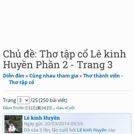
Chủ đề: Thơ tập cổ Lê kinh
Huyền Phần 2 - Trang 3
Diễn đàn
»
Cùng nhau tham gia
»
Thơ thành viên -
Thơ tập cổ
Trang
/25 (250 bài viết)
Đầu
«
Trước
‹ [
1
] [
2
] [
3
] [
4
] [
5
] ... ›
Sau
»
Cuối
Lê kinh Huyền
Ngày gửi: 20/03/2014 09:59
Đã sửa 5 lần, lần cuối bởi
Lê kinh Huyền
vào