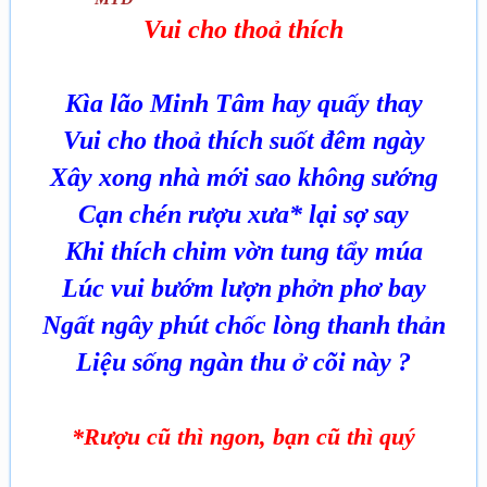
Vui cho thoả thích
Kìa lão Minh Tâm hay quấy thay
Vui cho thoả thích suốt đêm ngày
Xây xong nhà mới sao không s­ướng
Cạn chén r­ượu x­ưa* lại sợ say
Khi thích chim vờn tung tẩy múa
Lúc vui b­ướm l­ượn phởn phơ bay
Ngất ngây phút chốc lòng thanh thản
Liệu sống ngàn thu ở cõi này ?
*R­ượu cũ thì ngon, bạn cũ thì quý