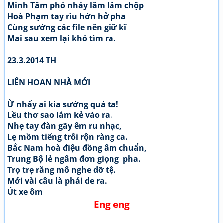
Minh Tâm phó nháy lăm lăm chộp
Hoà Phạm tay rìu hớn hở pha
Cùng sướng các file nên giữ kĩ
Mai sau xem lại khó tìm ra.
23.3.2014 TH
LIÊN HOAN NHÀ MỚI
Ừ nhẩy ai kia sướng quá ta!
Lều thơ sao lắm kẻ vào ra.
Nhẹ tay đàn gãy êm ru nhạc,
Lẹ mồm tiếng trỗi rộn ràng ca.
Bắc Nam hoà điệu đồng âm chuẩn,
Trung Bộ lẻ ngâm đơn giọng pha.
Trọ trẹ răng mô nghe dỡ tệ.
Mới vài câu là phải de ra.
Út xe ôm
Eng eng