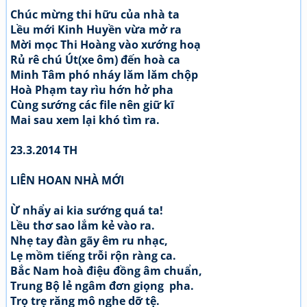
Chúc mừng thi hữu của nhà ta
Lều mới Kinh Huyền vừa mở ra
Mời mọc Thi Hoàng vào xướng hoạ
Rủ rê chú Út(xe ôm) đến hoà ca
Minh Tâm phó nháy lăm lăm chộp
Hoà Phạm tay rìu hớn hở pha
Cùng sướng các file nên giữ kĩ
Mai sau xem lại khó tìm ra.
23.3.2014 TH
LIÊN HOAN NHÀ MỚI
Ừ nhẩy ai kia sướng quá ta!
Lều thơ sao lắm kẻ vào ra.
Nhẹ tay đàn gãy êm ru nhạc,
Lẹ mồm tiếng trỗi rộn ràng ca.
Bắc Nam hoà điệu đồng âm chuẩn,
Trung Bộ lẻ ngâm đơn giọng pha.
Trọ trẹ răng mô nghe dỡ tệ.