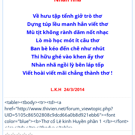
Về h­ưu tập tểnh giở trò thơ
Dựng túp lều manh hắn viết thơ
Mù tịt không rành dăm nốt nhạc
Lò mò học mót ít câu thơ
Ban bè kéo đến chê nh­ư nhút
Thi hữu ghé vào khen ấy thơ
Nhàn nhã ngồi lỳ bên láp tốp
Viết hoài viết mãi chẳng thành thơ !
L.K.H 24/3/2014
<table><tbody><tr><td><a
href="http://www.thivien.net/forum_viewtopic.php?
UID=5105c86502808c9dcd66a0b8d921ebb6"><font
color="blue"><b>Thơ cổ Lê kinh Huyền phần 1 </b></font>
</a></td></tr></tbody></table>
☆
☆
☆
☆
☆
"http://www.thivien.net/forum_viewtopic.php?