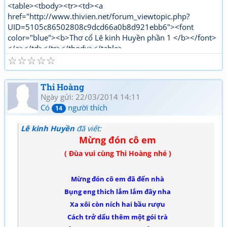
<table><tbody><tr><td><a
href="http://www.thivien.net/forum_viewtopic.php?
UID=5105c86502808c9dcd66a0b8d921ebb6"><font
color="blue"><b>Thơ cổ Lê kinh Huyền phần 1 </b></font>
</a></td></tr></tbody></table>
☆
☆
☆
☆
☆
"http://www.thivien.net/forum_viewtopic.php?
UID=bkDYrcuJOSk9GouaL4BqFQ"><font color="red">
<b>Thơ mới Lê kinh Huyền phần 1</b></font></a></td>
Thi Hoàng
</tr></tbody></table>[/html]
Ngày gửi: 22/03/2014 14:11
Có
người thích
14
Lê kinh Huyền
đã viết:
Mừng đón cô em
( Đùa vui cùng Thi Hoàng nhé )
Mừng đón cô em đã đến nhà
Bụng eng thich lắm lắm đây nha
Xa xôi còn ních hai bầu r­ượu
Cách trở dấu thêm một gói trà