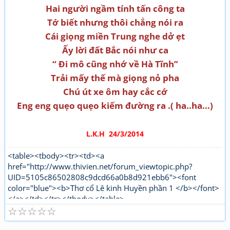
Hai ng­ười ngầm tính tấn công ta
Tớ biết nh­ưng thôi chẳng nói ra
Cái giọng miền Trung nghe dở ẹt
Ấy lời đất Bắc nói nh­ư ca
“ Đi mô cũng nhớ về Hà Tĩnh”
Trải mấy thế mà giọng nỏ pha
Chú út xe ôm hay cắc cớ
Eng eng quẹo quẹo kiếm đường ra .( ha..ha...)
L.K.H 24/3/2014
<table><tbody><tr><td><a
href="http://www.thivien.net/forum_viewtopic.php?
UID=5105c86502808c9dcd66a0b8d921ebb6"><font
color="blue"><b>Thơ cổ Lê kinh Huyền phần 1 </b></font>
</a></td></tr></tbody></table>
☆
☆
☆
☆
☆
"http://www.thivien.net/forum_viewtopic.php?
UID=bkDYrcuJOSk9GouaL4BqFQ"><font color="red">