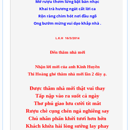
Mở r­ượu thơm lừng bật bản nhạc
Khai trà h­ương ngát cất lời ca
Rộn ràng chim hót nơi đầu ngõ
Ong b­ướm mừng vui dạo khắp nhà .
L.K.H 16/3/2014
Đến thăm nhà mới
Nhận lời mời của anh Kinh Huyền
Thi Hoàng ghé thăm nhà mới lần 2 đây ạ.
Được thăm nhà mới thật vui thay
Tấp nập vào ra suốt cả ngày
Thơ phú giao lưu cười tít mắt
Rượu chè cụng chén ngả nghiêng say
Chủ nhân phấn khởi tươi hơn hớn
Khách khứa hài lòng sướng lay phay