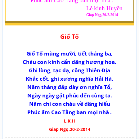
Phúc ấm Cao Tằng ban mọi nhà .
Lê kinh Huyền
Giap Ngọ,20-2-2014
Giổ Tổ
Giổ Tổ mùng m­ười, tiết tháng ba,
Cháu con kính cẩn dâng h­ương hoa.
Ghi lòng, tạc dạ, công Thiên Địa
Khắc cốt, ghi x­ương nghĩa Hải Hà.
Năm tháng đắp dày ơn nghĩa Tổ,
Ngày ngày gặt phúc đến cùng ta.
Năm chi con cháu về dâng hiếu
Phúc ấm Cao Tằng ban mọi nhà .
L.K.H
Giap Ngọ,20-2-2014