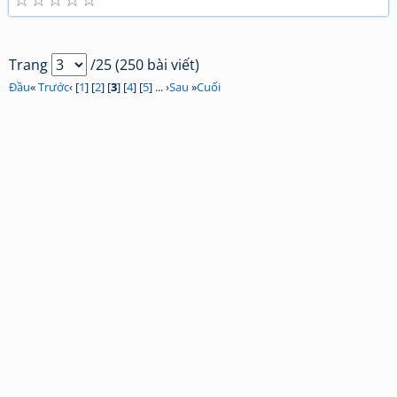
UID=bkDYrcuJOSk9GouaL4BqFQ"><font color="red">
<b>Thơ mới Lê kinh Huyền phần 1</b></font></a></td>
</tr></tbody></table>[/html]
Trang
/25 (250 bài viết)
Đầu
«
Trước
‹ [
1
] [
2
] [
3
] [
4
] [
5
] ... ›
Sau
»
Cuối