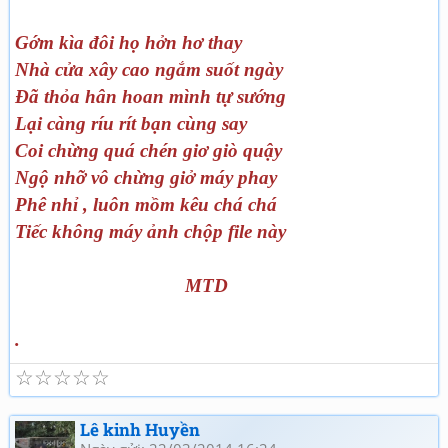
Gớm kìa đôi họ hởn hơ thay
Nhà cửa xây cao ngắm suốt ngày
Đã thỏa hân hoan mình tự sướng
Lại càng ríu rít bạn cùng say
Coi chừng quá chén giơ giò quậy
Ngộ nhỡ vô chừng giở máy phay
Phê nhỉ , luôn mồm kêu chá chá
Tiếc không máy ảnh chộp file này
MTD
.
☆
☆
☆
☆
☆
Lê kinh Huyền