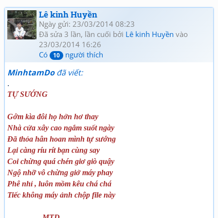
<b>Thơ mới Lê kinh Huyền phần 1</b></font></a></td>
Lê kinh Huyền
</tr></tbody></table>[/html]
Ngày gửi: 23/03/2014 08:23
Đã sửa 3 lần, lần cuối bởi
Lê kinh Huyền
vào
23/03/2014 16:26
Có
người thích
10
MinhtamDo
đã viết:
.
TỰ SƯỚNG
Gớm kìa đôi họ hởn hơ thay
Nhà cửa xây cao ngắm suốt ngày
Đã thỏa hân hoan mình tự sướng
Lại càng ríu rít bạn cùng say
Coi chừng quá chén giơ giò quậy
Ngộ nhỡ vô chừng giở máy phay
Phê nhỉ , luôn mồm kêu chá chá
Tiếc không máy ảnh chộp file này
MTD