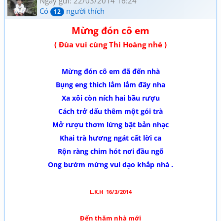
Ngày gửi: 22/03/2014 16:24
Có
người thích
12
Mừng đón cô em
( Đùa vui cùng Thi Hoàng nhé )
Mừng đón cô em đã đến nhà
Bụng eng thich lắm lắm đây nha
Xa xôi còn ních hai bầu r­ượu
Cách trở dấu thêm một gói trà
Mở r­ượu thơm lừng bật bản nhạc
Khai trà h­ương ngát cất lời ca
Rộn ràng chim hót nơi đầu ngõ
Ong b­ướm mừng vui dạo khắp nhà .
L.K.H 16/3/2014
Đến thăm nhà mới