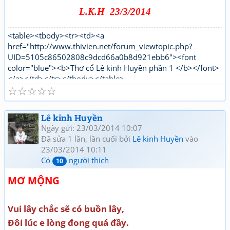
L.K.H 23/3/2014
<table><tbody><tr><td><a
href="http://www.thivien.net/forum_viewtopic.php?
UID=5105c86502808c9dcd66a0b8d921ebb6"><font
color="blue"><b>Thơ cổ Lê kinh Huyền phần 1 </b></font>
</a></td></tr></tbody></table>
☆
☆
☆
☆
☆
"http://www.thivien.net/forum_viewtopic.php?
UID=bkDYrcuJOSk9GouaL4BqFQ"><font color="red">
<b>Thơ mới Lê kinh Huyền phần 1</b></font></a></td>
Lê kinh Huyền
</tr></tbody></table>[/html]
Ngày gửi: 23/03/2014 10:07
Đã sửa 1 lần, lần cuối bởi
Lê kinh Huyền
vào
23/03/2014 10:11
Có
người thích
10
MƠ MỘNG
Vui lây chắc sẽ có buồn lây,
Đôi lúc e lòng đong quá đầy.