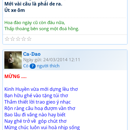
Mới vài câu là phải de ra.
Út xe ôm
Hoa đào ngày cũ còn đâu nữa,
Thấp thoáng bên song một đoá hồng.
☆
☆
☆
☆
☆
Ca-Dao
Ngày gửi: 24/03/2014 12:11
Có
người thích
7
MỪNG ….
Kinh Huyền vừa mới dựng lều thơ
Bạn hữu ghé vào tặng túi thơ
Thắm thiết lời trao gieo ý nhạc
Rộn ràng câu hoạ đượm vần thơ
Bao lâu đi vắng nào hay biết
Nay ghé trở về góp chút thơ
Mừng chúc luôn vui hoà nhịp sống