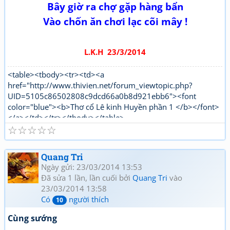
Bây giờ ra chợ gặp hàng bẩn
Vào chốn ăn chơi lạc cõi mây !
L.K.H 23/3/2014
<table><tbody><tr><td><a
href="http://www.thivien.net/forum_viewtopic.php?
UID=5105c86502808c9dcd66a0b8d921ebb6"><font
color="blue"><b>Thơ cổ Lê kinh Huyền phần 1 </b></font>
</a></td></tr></tbody></table>
☆
☆
☆
☆
☆
"http://www.thivien.net/forum_viewtopic.php?
UID=bkDYrcuJOSk9GouaL4BqFQ"><font color="red">
<b>Thơ mới Lê kinh Huyền phần 1</b></font></a></td>
Quang Tri
</tr></tbody></table>[/html]
Ngày gửi: 23/03/2014 13:53
Đã sửa 1 lần, lần cuối bởi
Quang Tri
vào
23/03/2014 13:58
Có
người thích
10
Cùng sướng