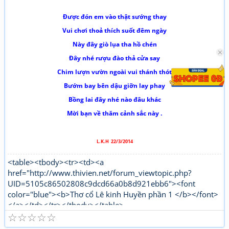
Được đón em vào thật sướng thay
Vui chơi thoả thích suốt đêm ngày
Này đây giò lụa tha hồ chén
Đây nhé rượu đào thả cửa say
Chim lượn vườn ngoài vui thánh thót
Bướm bay bên dậu giỡn lay phay
Bồng lai đây nhé nào đâu khác
Mời bạn về thăm cảnh sắc này .
L.K.H 22/3/2014
<table><tbody><tr><td><a
href="http://www.thivien.net/forum_viewtopic.php?
UID=5105c86502808c9dcd66a0b8d921ebb6"><font
color="blue"><b>Thơ cổ Lê kinh Huyền phần 1 </b></font>
</a></td></tr></tbody></table>
☆
☆
☆
☆
☆
"http://www.thivien.net/forum_viewtopic.php?
UID=bkDYrcuJOSk9GouaL4BqFQ"><font color="red">