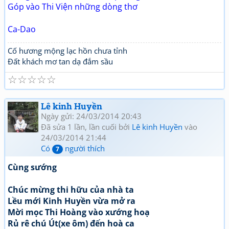
Góp vào Thi Viện những dòng thơ
Ca-Dao
Cố hương mộng lạc hồn chưa tỉnh
Đất khách mơ tan dạ đắm sầu
☆
☆
☆
☆
☆
Lê kinh Huyền
Ngày gửi: 24/03/2014 20:43
Đã sửa 1 lần, lần cuối bởi
Lê kinh Huyền
vào
24/03/2014 21:44
Có
người thích
7
Cùng sướng
Chúc mừng thi hữu của nhà ta
Lều mới Kinh Huyền vừa mở ra
Mời mọc Thi Hoàng vào xướng hoạ
Rủ rê chú Út(xe ôm) đến hoà ca