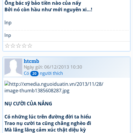
Ông bác sỹ bảo tiền nào của nấy
Bởi nó còn hầu như mới nguyên xi…!
lnp
lnp
☆
☆
☆
☆
☆
htcmb
Ngày gửi: 06/12/2013 10:30
Có
người thích
20
NỤ CƯỜI CỦA NẮNG
Có những lúc trên đường đời ta hiểu
Trao nụ cười ta cũng chẳng nghèo đi
Mà lâng lâng cảm xúc thật diệu kỳ