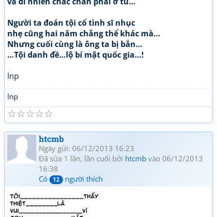
và dĩ nhiên chắc chắn phải ở tù…
Người ta đoán tội cố tình sĩ nhục
nhẹ cũng hai năm chẳng thể khác mà…
Nhưng cuối cùng là ông ta bị bắn…
…Tội danh đề…lộ bí mật quốc gia…!
lnp
lnp
☆
☆
☆
☆
☆
htcmb
Ngày gửi: 06/12/2013 16:23
Đã sửa 1 lần, lần cuối bởi
htcmb
vào 06/12/2013
16:38
Có
người thích
12