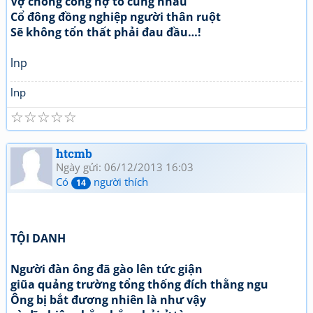
Vợ chồng công nợ tỏ cùng nhau
Cổ đông đồng nghiệp người thân ruột
Sẽ không tổn thất phải đau đầu…!
lnp
lnp
☆
☆
☆
☆
☆
htcmb
Ngày gửi: 06/12/2013 16:03
Có
người thích
14
TỘI DANH
Người đàn ông đã gào lên tức giận
giũa quảng trường tổng thống đích thằng ngu
Ông bị bắt đương nhiên là như vậy