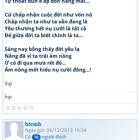
Tự thoát bùn e ấp đón nắng mai…
Cứ chấp nhận cuộc đời như vốn nó
Chấp nhận ta như ta vẫn đang là
Yêu thương hết nụ cười là tất cả
Để giữa đời ta biết chính là ta…
Sáng nay bỗng thấy đời yêu lạ
Nắng đã vì ta trãi ấm nồng
Ừ có đi qua mưa rét đó…
Ấm nồng mới hiểu nụ cười đông…!
lnp
lnp
☆
☆
☆
☆
☆
htcmb
Ngày gửi: 06/12/2013 10:54
Có
người thích
16