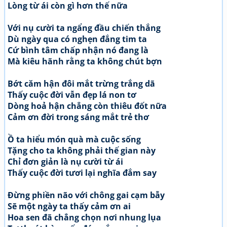
Lòng từ ái còn gì hơn thế nữa
Với nụ cười ta ngẩng đầu chiến thắng
Dù ngày qua có nghẹn đắng tim ta
Cứ bình tâm chấp nhận nó đang là
Mà kiêu hãnh rằng ta không chút bợn
Bớt căm hận đôi mắt trừng trắng dã
Thấy cuộc đời vẫn đẹp lá non tơ
Dòng hoả hận chẳng còn thiêu đốt nữa
Cảm ơn đời trong sáng mắt trẻ thơ
Ồ ta hiểu món quà mà cuộc sống
Tặng cho ta không phải thế gian này
Chỉ đơn giản là nụ cười từ ái
Thấy cuộc đời tươi lại nghĩa đắm say
Đừng phiền não với chông gai cạm bẫy
Sẽ một ngày ta thấy cảm ơn ai
Hoa sen đã chẳng chọn nơi nhung lụa