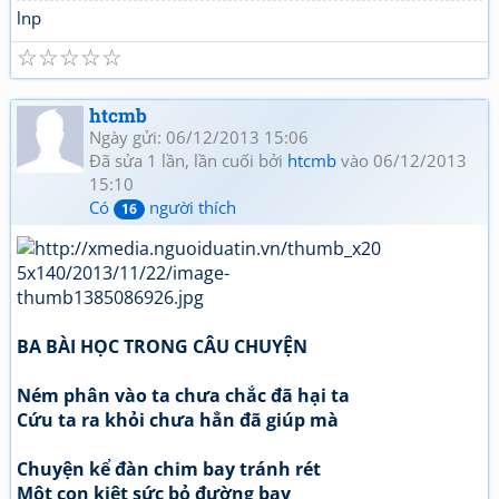
lnp
☆
☆
☆
☆
☆
htcmb
Ngày gửi: 06/12/2013 15:06
Đã sửa 1 lần, lần cuối bởi
htcmb
vào 06/12/2013
15:10
Có
người thích
16
BA BÀI HỌC TRONG CÂU CHUYỆN
Ném phân vào ta chưa chắc đã hại ta
Cứu ta ra khỏi chưa hẳn đã giúp mà
Chuyện kể đàn chim bay tránh rét
Một con kiệt sức bỏ đường bay