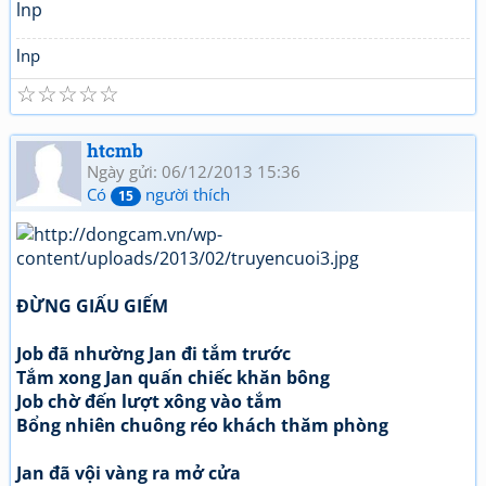
lnp
lnp
☆
☆
☆
☆
☆
htcmb
Ngày gửi: 06/12/2013 15:36
Có
người thích
15
ĐỪNG GIẤU GIẾM
Job đã nhường Jan đi tắm trước
Tắm xong Jan quấn chiếc khăn bông
Job chờ đến lượt xông vào tắm
Bổng nhiên chuông réo khách thăm phòng
Jan đã vội vàng ra mở cửa