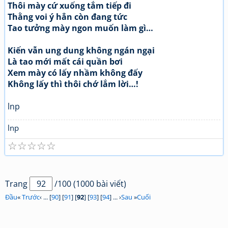
Thôi mày cứ xuống tắm tiếp đi
Thằng voi ý hẳn còn đang tức
Tao tưởng mày ngon muốn làm gì…
Kiến vẫn ung dung không ngán ngại
Là tao mới mất cái quần bơi
Xem mày có lấy nhầm không đấy
Không lấy thì thôi chớ lắm lời…!
lnp
lnp
☆
☆
☆
☆
☆
Trang
/100 (1000 bài viết)
Đầu
«
Trước
‹ ... [
90
] [
91
] [
92
] [
93
] [
94
] ... ›
Sau
»
Cuối