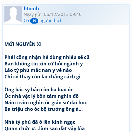
htcmb
Ngày gửi: 06/12/2013 09:40
Có
người thích
19
MỚI NGUYÊN XI
Phải công nhận hễ dùng nhiều sẽ cũ
Bạn không tin xin cứ hỏi ngành y
Lão tỷ phú mắc nan y về não
Chỉ có thay còn lại chẳng cách gì
Ông bác sỹ bảo còn ba loại óc
Óc nhà vật lý bốn tám nghìn đô
Năm trăm nghìn óc giáo sư đại học
Ba triệu cho óc bộ trưởng ông à…
Nhà tỷ phú đã ồ lên kinh ngạc
Quan chức ư…làm sao đắt vậy kìa