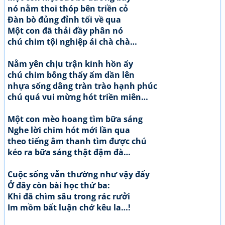
nó nằm thoi thóp bên triền cỏ
Đàn bò đủng đỉnh tối về qua
Một con đã thải đầy phân nó
chú chim tội nghiệp ái chà chà…
Nằm yên chịu trận kinh hồn ấy
chú chim bỗng thấy ấm dần lên
nhựa sống dâng tràn trào hạnh phúc
chú quá vui mừng hót triền miên…
Một con mèo hoang tìm bữa sáng
Nghe lời chim hót mới lần qua
theo tiếng âm thanh tìm được chú
kéo ra bữa sáng thật đậm đà…
Cuộc sống vẫn thường như vậy đấy
Ở đây còn bài học thứ ba:
Khi đã chìm sâu trong rác rưởi
Im mồm bất luận chớ kêu la…!