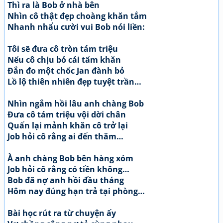
Thì ra là Bob ở nhà bên
Nhìn cô thật đẹp choàng khăn tắm
Nhanh nhẩu cười vui Bob nói liền:
Tôi sẽ đưa cô tròn tám triệu
Nếu cô chịu bỏ cái tấm khăn
Đắn đo một chốc Jan đành bỏ
Lồ lộ thiên nhiên đẹp tuyệt trần…
Nhìn ngắm hồi lâu anh chàng Bob
Đưa cô tám triệu vội dời chân
Quấn lại mảnh khăn cô trở lại
Job hỏi cô rằng ai đến thăm…
À anh chàng Bob bên hàng xóm
Job hỏi cô rằng có tiền không…
Bob đã nợ anh hồi đầu tháng
Hôm nay đúng hạn trả tại phòng…
Bài học rút ra từ chuyện ấy