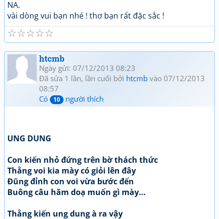
NA.
vài dòng vui bạn nhé ! thơ bạn rất đặc sắc !
☆
☆
☆
☆
☆
htcmb
Ngày gửi: 07/12/2013 08:23
Đã sửa 1 lần, lần cuối bởi
htcmb
vào 07/12/2013
08:57
Có
người thích
10
UNG DUNG
Con kiến nhỏ đứng trên bờ thách thức
Thằng voi kia mày có giỏi lên đây
Đũng đỉnh con voi vừa bước đến
Buông câu hăm doạ muốn gì mày…
Thằng kiến ung dung à ra vậy