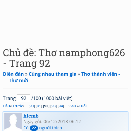
Chủ đề: Thơ namphong626
- Trang 92
Diễn đàn
»
Cùng nhau tham gia
»
Thơ thành viên -
Thơ mới
Trang
/100 (1000 bài viết)
Đầu
«
Trước
‹ ... [
90
] [
91
] [
92
] [
93
] [
94
] ... ›
Sau
»
Cuối
htcmb
Ngày gửi: 06/12/2013 06:12
Có
người thích
22