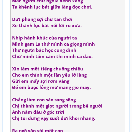
Mặc người chữ nghĩa xênh xang
Ta khênh lục bát giữa làng đọc chơi.
Dứt phăng sợi chữ tân thời
Xe thành lục bát nối lời ru xưa.
Nhịp hành khúc của người ta
Mình gam La thứ mình ca giọng mình
Thơ người bác học cung đình
Chữ mình tấm cám thì mình ca dao.
Xin làm một tiếng chuông chiều
Cho em thỉnh một lần yêu lỡ làng
Gửi em mấy sợi rơm vàng
Để em buộc lỏng mơ màng gió mây.
Chẳng làm con sáo sang sông
Chị thành một giọt người trong bể người
Anh nằm đâu ở góc trời
Chị tôi đứng vậy suốt đời khói nhang.
Ra ngõ gặp gái một con