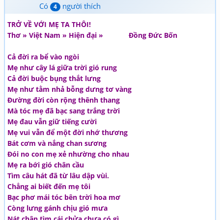
Có
người thích
4
TRỞ VỀ VỚI MẸ TA THÔI!
Thơ » Việt Nam » Hiện đại » Đồng Đức Bốn
Cả đời ra bể vào ngòi
Mẹ như cây lá giữa trời gió rung
Cả đời buộc bụng thắt lưng
Mẹ như tằm nhả bỗng dưng tơ vàng
Đường đời còn rộng thênh thang
Mà tóc mẹ đã bạc sang trắng trời
Mẹ đau vẫn giữ tiếng cười
Mẹ vui vẫn để một đời nhớ thương
Bát cơm và nắng chan sương
Đói no con mẹ xẻ nhường cho nhau
Mẹ ra bới gió chân cầu
Tìm câu hát đã từ lâu dập vùi.
Chẳng ai biết đến mẹ tôi
Bạc phơ mái tóc bên trời hoa mơ
Còng lưng gánh chịu gió mưa
Nát chân tìm cái chửa chưa có gì