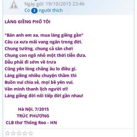
Ngày gửi: 19/10/2015 23:46
Có
người thích
3
LÁNG GIỀNG PHỐ TÔI
"Bán anh em xa, mua láng giềng gần"
Câu ca xưa mãi vang ngân trong đời.
Chung tường, chung cả sân chơi
Chung con ngõ nhỏ một thời tiễn đưa.
Dẫu phải đi sớm về trưa
Cũng yên lòng chẳng âu lo điều gì.
Láng giềng nhiều chuyện thầm thì
Buồn vui chia sẻ, mọi bề yên vui.
Văn minh thanh lịch người ơi!
Láng giềng đời nối tiếp đời gần nhau!
Hà Nội, 7/2015
TRÚC PHƯƠNG
CLB thơ Thông Reo - HN
☆
☆
☆
☆
☆