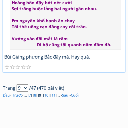
Hoàng hôn đậy bớt nét cười
Sợi trăng buộc lỏng hai người gần nhau.
Em nguyền khổ hạnh ăn chay
Tôi thề uống cạn đắng cay cõi trần.
Vướng vào đôi mắt lá răm
Đi bộ cũng tội quanh năm đắm đò.
Bùi Giáng phương Bắc đây mà. Hay quá.
☆
☆
☆
☆
☆
Trang
/47 (470 bài viết)
Đầu
«
Trước
‹ ... [
7
] [
8
] [
9
] [
10
] [
11
] ... ›
Sau
»
Cuối