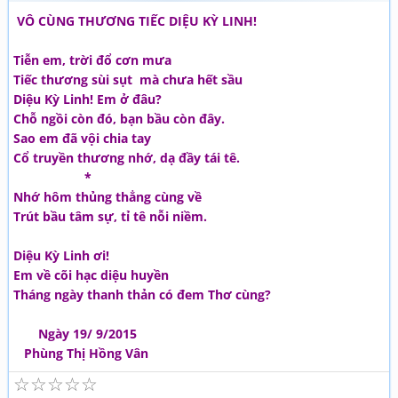
VÔ CÙNG THƯƠNG TIẾC DIỆU KỲ LINH!
Tiễn em, trời đổ cơn mưa
Tiếc thương sùi sụt mà chưa hết sầu
Diệu Kỳ Linh! Em ở đâu?
Chỗ ngồi còn đó, bạn bầu còn đây.
Sao em đã vội chia tay
Cổ truyền thương nhớ, dạ đầy tái tê.
*
Nhớ hôm thủng thẳng cùng về
Trút bầu tâm sự, tỉ tê nỗi niềm.
Diệu Kỳ Linh ơi!
Em về cõi hạc diệu huyền
Tháng ngày thanh thản có đem Thơ cùng?
Ngày 19/ 9/2015
Phùng Thị Hồng Vân
☆
☆
☆
☆
☆