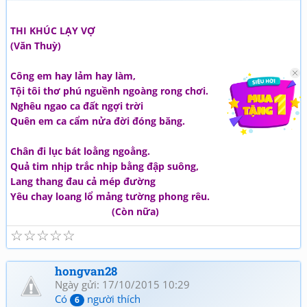
THI KHÚC LẠY VỢ
(Văn Thuỳ)
Công em hay lảm hay làm,
Tội tôi thơ phú nguềnh ngoàng rong chơi.
Nghêu ngao ca đất ngợi trời
Quên em ca cẩm nửa đời đóng băng.
Chân đi lục bát loằng ngoằng.
Quả tim nhịp trắc nhịp bằng đập suông,
Lang thang đau cả mép đường
Yêu chay loang lổ mảng tường phong rêu.
(Còn nữa)
☆
☆
☆
☆
☆
hongvan28
Ngày gửi: 17/10/2015 10:29
Có
người thích
6