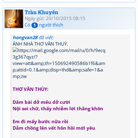
Trần Khuyến
Ngày gửi: 20/10/2015 08:15
Có
người thích
5
hongvan28
đã viết:
ẢNH NHÀ THƠ VĂN THUỲ.
THƠ VĂN THÙY:
Dăm bài dở mếu dở cười
Nội soi chữ, thấy nhiễm lời thằng khôn
Em đi mấy bước nữa rồi
Dẫm chồng lên vết hôn hồi mới yêu