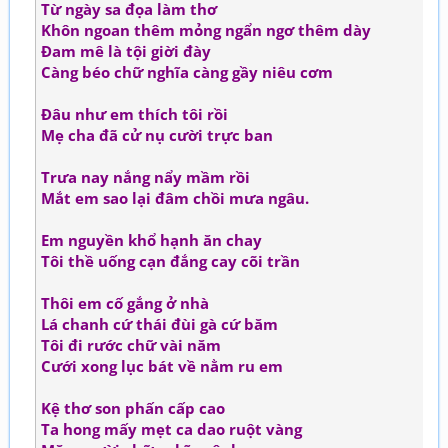
Từ ngày sa đọa làm thơ
Khôn ngoan thêm mỏng ngẩn ngơ thêm dày
Đam mê là tội giời đày
Càng béo chữ nghĩa càng gầy niêu cơm
Đâu như em thích tôi rồi
Mẹ cha đã cử nụ cười trực ban
Trưa nay nắng nẩy mầm rồi
Mắt em sao lại đâm chồi mưa ngâu.
Em nguyền khổ hạnh ăn chay
Tôi thề uống cạn đắng cay cõi trần
Thôi em cố gắng ở nhà
Lá chanh cứ thái đùi gà cứ băm
Tôi đi rước chữ vài năm
Cưới xong lục bát về nằm ru em
Kệ thơ son phấn cấp cao
Ta hong mấy mẹt ca dao ruột vàng