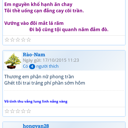
Em nguyền khổ hạnh ăn chay
Tôi thề uống cạn đắng cay cõi trần.
Vướng vào đôi mắt lá răm
Đi bộ cũng tội quanh năm đắm đò.
☆
☆
☆
☆
☆
Rào-Nam
Ngày gửi: 17/10/2015 11:23
Có
người thích
4
Thương em phận nữ phong trần
Ghét tôi trai tráng phí phần sớm hôm
Vô tình thu vắng lung linh nắng vàng
☆
☆
☆
☆
☆
hongvan28