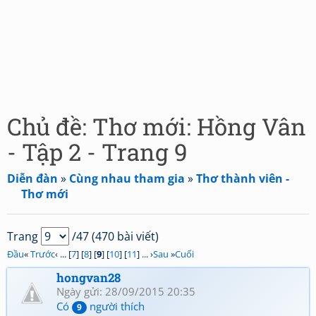
Chủ đề: Thơ mới: Hồng Vân
- Tập 2 - Trang 9
Diễn đàn
»
Cùng nhau tham gia
»
Thơ thành viên -
Thơ mới
Trang
/47 (470 bài viết)
Đầu
«
Trước
‹ ... [
7
] [
8
] [
9
] [
10
] [
11
] ... ›
Sau
»
Cuối
hongvan28
Ngày gửi: 28/09/2015 20:35
Có
người thích
9