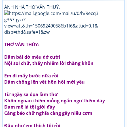
ẢNH NHÀ THƠ VĂN THUỲ.
THƠ VĂN THÙY:
Dăm bài dở mếu dở cười
Nội soi chữ, thấy nhiễm lời thằng khôn
Em đi mấy bước nữa rồi
Dẫm chồng lên vết hôn hồi mới yêu
Từ ngày sa đọa làm thơ
Khôn ngoan thêm mỏng ngẩn ngơ thêm dày
Đam mê là tội giời đày
Càng béo chữ nghĩa càng gầy niêu cơm
Đâu như em thích tôi rồi