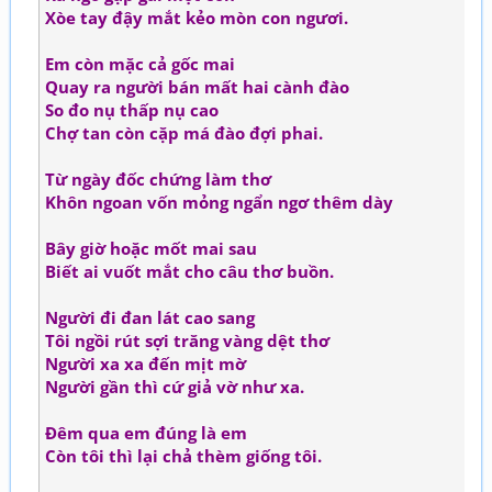
Xòe tay đậy mắt kẻo mòn con ngươi.
Em còn mặc cả gốc mai
Quay ra người bán mất hai cành đào
So đo nụ thấp nụ cao
Chợ tan còn cặp má đào đợi phai.
Từ ngày đốc chứng làm thơ
Khôn ngoan vốn mỏng ngẩn ngơ thêm dày
Bây giờ hoặc mốt mai sau
Biết ai vuốt mắt cho câu thơ buồn.
Người đi đan lát cao sang
Tôi ngồi rút sợi trăng vàng dệt thơ
Người xa xa đến mịt mờ
Người gần thì cứ giả vờ như xa.
Đêm qua em đúng là em
Còn tôi thì lại chả thèm giống tôi.