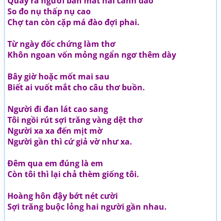
Quay ra người bán mất hai cành đào
So đo nụ thấp nụ cao
Chợ tan còn cặp má đào đợi phai.
Từ ngày đốc chứng làm thơ
Khôn ngoan vốn mỏng ngẩn ngơ thêm dày
Bây giờ hoặc mốt mai sau
Biết ai vuốt mắt cho câu thơ buồn.
Người đi đan lát cao sang
Tôi ngồi rút sợi trăng vàng dệt thơ
Người xa xa đến mịt mờ
Người gần thì cứ giả vờ như xa.
Đêm qua em đúng là em
Còn tôi thì lại chả thèm giống tôi.
Hoàng hôn đậy bớt nét cười
Sợi trăng buộc lỏng hai người gần nhau.