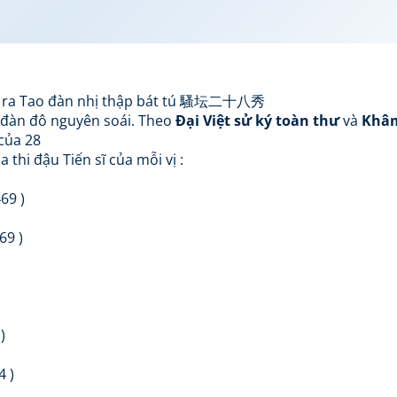
ập ra Tao đàn nhị thập bát tú 騷坛二十八秀
o đàn đô nguyên soái. Theo
Đại Việt sử ký toàn thư
và
Khâ
 của 28
thi đậu Tiến sĩ của mỗi vị :
69 )
69 )
)
4 )