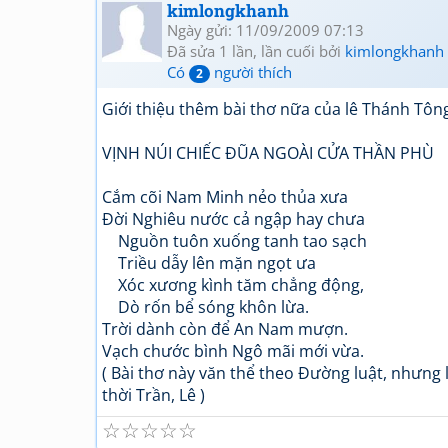
kimlongkhanh
Ngày gửi: 11/09/2009 07:13
Đã sửa 1 lần, lần cuối bởi
kimlongkhanh
Có
người thích
2
Giới thiệu thêm bài thơ nữa của lê Thánh Tôn
VỊNH NÚI CHIẾC ĐŨA NGOÀI CỬA THẦN PHÙ
Cắm cõi Nam Minh nẻo thủa xưa
Đời Nghiêu nước cả ngập hay chưa
Nguồn tuôn xuống tanh tao sạch
Triều dẫy lên mặn ngọt ưa
Xóc xương kình tăm chẳng động,
Dò rốn bể sóng khôn lừa.
Trời dành còn để An Nam mượn.
Vạch chước bình Ngô mãi mới vừa.
( Bài thơ này văn thể theo Đường luật, nhưng
thời Trần, Lê )
☆
☆
☆
☆
☆