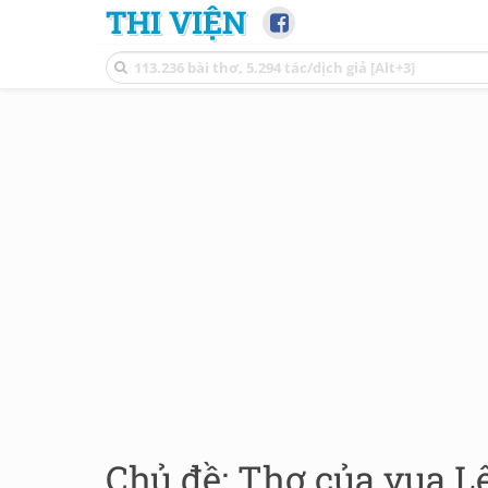
THI VIỆN
Chủ đề: Thơ của vua 