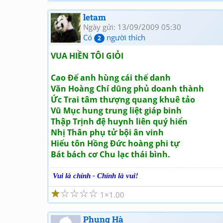
letam
Ngày gửi: 13/09/2009 05:30
Có
người thích
2
VUA HIỀN TÔI GIỎI
Cao Đế anh hùng cái thế danh
Văn Hoàng Chí dũng phủ doanh thành
Ức Trai tâm thượng quang khuê tảo
Vũ Mục hung trung liệt giáp binh
Thập Trịnh đệ huynh liên quý hiển
Nhị Thân phụ tử bội ân vinh
Hiếu tôn Hồng Đức hoàng phi tự
Bát bách cơ Chu lạc thái bình.
Vui là chính - Chính là vui!
☆
☆
☆
☆
☆
1
1.00
Phụng Hà