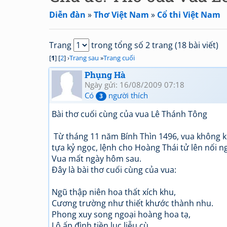
Diễn đàn
»
Thơ Việt Nam
»
Cổ thi Việt Nam
Trang
trong tổng số 2 trang (18 bài viết)
[
1
] [
2
] ›
Trang sau
»
Trang cuối
Phụng Hà
Ngày gửi: 16/08/2009 07:18
Có
người thích
3
Bài thơ cuối cùng của vua Lê Thánh Tông
Từ tháng 11 năm Bính Thìn 1496, vua không k
tựa kỷ ngọc, lệnh cho Hoàng Thái tử lên nối ngô
Vua mất ngày hôm sau.
Đây là bài thơ cuối cùng của vua:
Ngũ thập niên hoa thất xích khu,
Cương trường như thiết khước thành nhu.
Phong xuy song ngoại hoàng hoa tạ,
Lộ ấp đình tiền lục liễu cù.