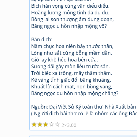
Bích hán vọng cùng vân diểu diểu,
Hoàng lương mộng tỉnh dạ du du.
Bồng lai sơn thượng âm dung đoạn,
Băng ngọc u hồn nhập mộng vô?
Bản dịch:
Năm chục hoa niên bảy thước thân,
Lòng như sắt cứng bỗng mềm dần.
Gió lay khô héo hoa bên cửa,
Sương dãi gầy mòn liễu trước sân.
Trời biếc xa trông, mây thăm thẳm,
Kê vàng tỉnh giấc đối bâng khuâng.
Khuất lời cách mặt, non bồng vắng,
Băng ngọc du hồn nhập mộng chăng?
Nguồn: Đại Việt Sử Ký toàn thư, Nhà Xuất bản
( Người dịch bài thơ có lẽ là nhóm các ông Đào 
☆
☆
☆
☆
☆
2
3.00