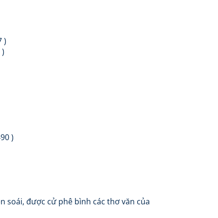
 )
 )
90 )
soái, được cử phê bình các thơ văn của