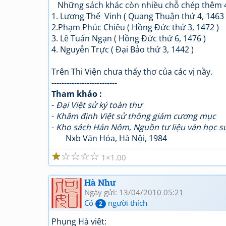
Những sách khác còn nhiều chỗ chép thêm 4 vị
1. Lương Thế Vinh ( Quang Thuận thứ 4, 1463 
2.Phạm Phúc Chiêu ( Hồng Đức thứ 3, 1472 )
3. Lê Tuấn Ngạn ( Hồng Đức thứ 6, 1476 )
4. Nguyễn Trực ( Đại Bảo thứ 3, 1442 )
Trên Thi Viện chưa thấy thơ của các vị nầy.
--------------------------
Tham khảo :
-
Đại Việt sử ký toàn thư
-
Khâm định Việt sử thông giám cương mục
-
Kho sách Hán Nôm, Nguồn tư liệu văn học s
Nxb Văn Hóa, Hà Nội, 1984
☆
☆
☆
☆
☆
1
1.00
Hà Như
Ngày gửi: 13/04/2010 05:21
Có
người thích
2
Phụng Hà viêt: