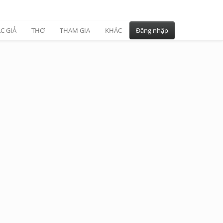
C GIẢ
THƠ
THAM GIA
KHÁC
Đăng nhập