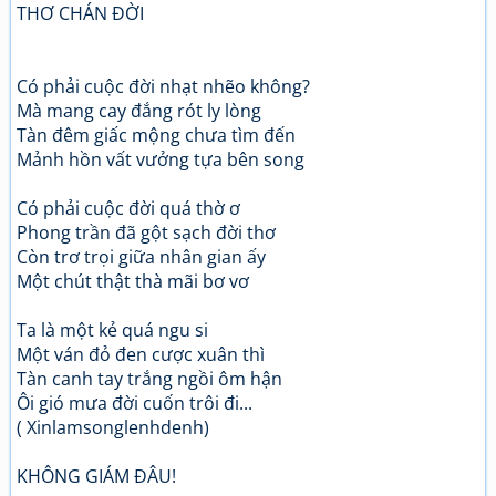
THƠ CHÁN ĐỜI
Có phải cuộc đời nhạt nhẽo không?
Mà mang cay đắng rót ly lòng
Tàn đêm giấc mộng chưa tìm đến
Mảnh hồn vất vưởng tựa bên song
Có phải cuộc đời quá thờ ơ
Phong trần đã gột sạch đời thơ
Còn trơ trọi giữa nhân gian ấy
Một chút thật thà mãi bơ vơ
Ta là một kẻ quá ngu si
Một ván đỏ đen cược xuân thì
Tàn canh tay trắng ngồi ôm hận
Ôi gió mưa đời cuốn trôi đi...
( Xinlamsonglenhdenh)
KHÔNG GIÁM ĐÂU!