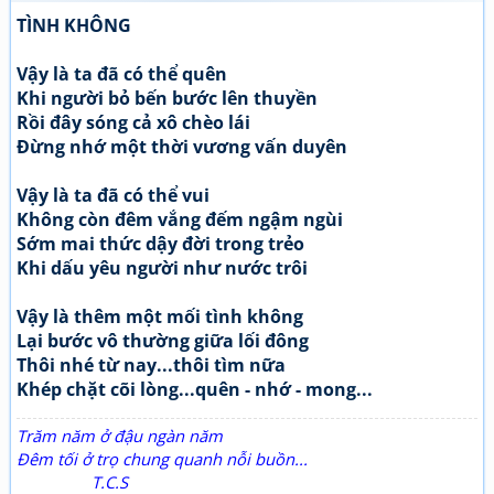
TÌNH KHÔNG
Vậy là ta đã có thể quên
Khi người bỏ bến bước lên thuyền
Rồi đây sóng cả xô chèo lái
Đừng nhớ một thời vương vấn duyên
Vậy là ta đã có thể vui
Không còn đêm vắng đếm ngậm ngùi
Sớm mai thức dậy đời trong trẻo
Khi dấu yêu người như nước trôi
Vậy là thêm một mối tình không
Lại bước vô thường giữa lối đông
Thôi nhé từ nay...thôi tìm nữa
Khép chặt cõi lòng...quên - nhớ - mong...
Trăm năm ở đậu ngàn năm
Đêm tối ở trọ chung quanh nỗi buồn...
T.C.S