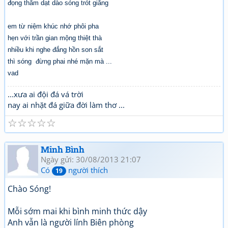
đọng thắm dạt dào sóng trót giăng
em từ niệm khúc nhớ phôi pha
hẹn với trần gian mộng thiệt thà
nhiều khi nghe đắng hồn son sắt
thì sóng đừng phai nhé mặn mà ...
vad
...xưa ai đội đá vá trời
nay ai nhặt đá giữa đời làm thơ ...
☆
☆
☆
☆
☆
Minh Bình
Ngày gửi: 30/08/2013 21:07
Có
người thích
19
Chào Sóng!
Mỗi sớm mai khi bình minh thức dậy
Anh vẫn là người lính Biên phòng