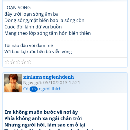
LOẠN SÓNG
đầy trời loạn sóng âm ba
Dòng sông,mặt biển bao la sóng cồn
Cuộc đời lành dữ vui buồn
Mang theo lớp sóng tâm hồn biến thiên
Tôi nào đâu với đam mê
Với bao la,trước bến bờ viễn vông
☆
☆
☆
☆
☆
xinlamsonglenhdenh
Ngày gửi: 05/10/2013 12:21
Có
người thích
13
Em không muốn bước về nơi ấy
Phía không anh xa ngái chân trời
Nhưng người hỡi, làm sao em ở lại