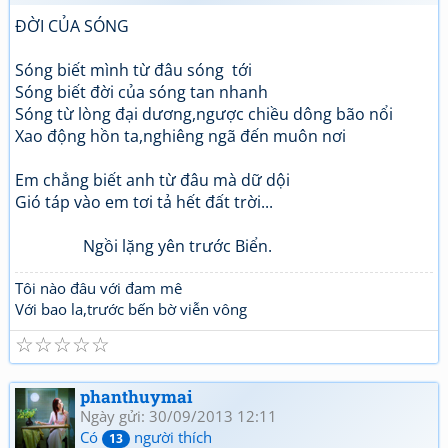
ĐỜI CỦA SÓNG
Sóng biết mình từ đâu sóng tới
Sóng biết đời của sóng tan nhanh
Sóng từ lòng đại dương,ngược chiều dông bão nổi
Xao động hồn ta,nghiêng ngã đến muôn nơi
Em chẳng biết anh từ đâu mà dữ dội
Gió táp vào em tơi tả hết đất trời...
Ngồi lặng yên trước Biển.
Tôi nào đâu với đam mê
Với bao la,trước bến bờ viễn vông
☆
☆
☆
☆
☆
phanthuymai
Ngày gửi: 30/09/2013 12:11
Có
người thích
13