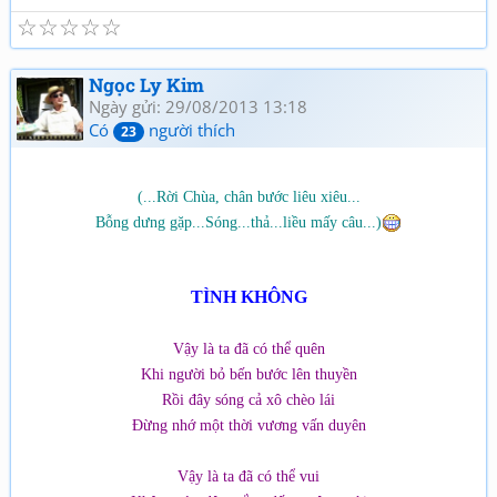
☆
☆
☆
☆
☆
Ngọc Ly Kim
Ngày gửi: 29/08/2013 13:18
Có
người thích
23
(...Rời Chùa, chân bước liêu xiêu...
Bỗng dưng gặp...Sóng...thả...liều mấy câu...)
TÌNH KHÔNG
Vậy là ta đã có thể quên
Khi người bỏ bến bước lên thuyền
Rồi đây sóng cả xô chèo lái
Đừng nhớ một thời vương vấn duyên
Vậy là ta đã có thể vui