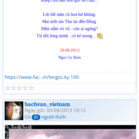
Khép cửa tâm hồn gió lủi chui...
Lời thề năm cũ hoá hư không.
Mai mốt tàn Thu lại đến Đông.
Đêm nằm vò võ...còn ai ngóng?
Tự dối lòng mình...có kẻ mong...
29.08.2013
Ngọc Ly Kim
https://www.fac...m/lengoc.ky.100
☆
☆
☆
☆
☆
bachvan_vietnam
Ngày gửi: 30/08/2013 18:12
Có
người thích
21