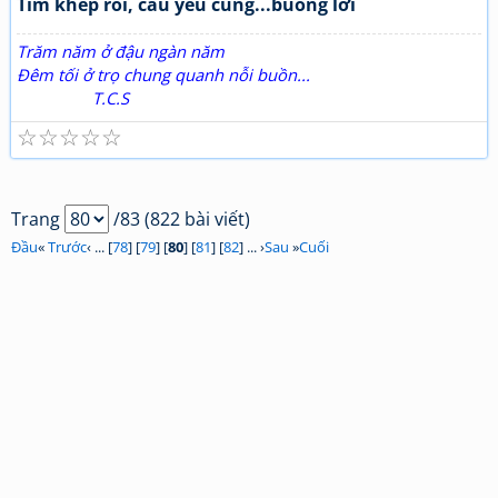
Tim khép rồi, câu yêu cũng...buông lơi
Trăm năm ở đậu ngàn năm
Đêm tối ở trọ chung quanh nỗi buồn...
T.C.S
☆
☆
☆
☆
☆
Trang
/83 (822 bài viết)
Đầu
«
Trước
‹ ... [
78
] [
79
] [
80
] [
81
] [
82
] ... ›
Sau
»
Cuối