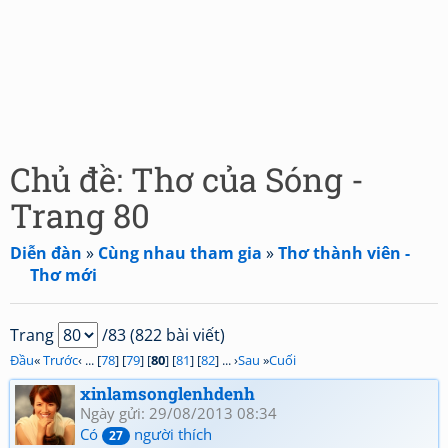
Chủ đề: Thơ của Sóng -
Trang 80
Diễn đàn
»
Cùng nhau tham gia
»
Thơ thành viên -
Thơ mới
Trang
/83 (822 bài viết)
Đầu
«
Trước
‹ ... [
78
] [
79
] [
80
] [
81
] [
82
] ... ›
Sau
»
Cuối
xinlamsonglenhdenh
Ngày gửi: 29/08/2013 08:34
Có
người thích
27