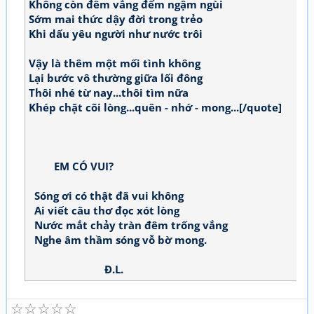
Không còn đêm vắng đếm ngậm ngùi
Sớm mai thức dậy đời trong trẻo
Khi dấu yêu người như nước trôi
Vậy là thêm một mối tình không
Lại bước vô thường giữa lối đông
Thôi nhé từ nay...thôi tìm nữa
Khép chặt cõi lòng...quên - nhớ - mong...[/quote]
EM CÓ VUI?
Sóng ơi có thật đã vui không
Ai viết câu thơ đọc xót lòng
Nước mắt chảy tràn đêm trống vắng
Nghe âm thầm sóng vỗ bờ mong.
Đ.L.
☆
☆
☆
☆
☆