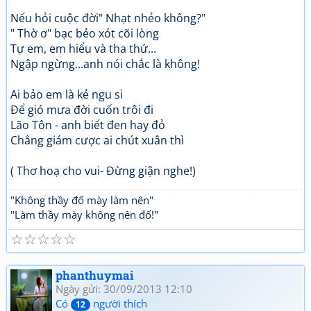
Nếu hỏi cuộc đời" Nhạt nhẻo không?"
" Thờ ơ" bạc bẻo xót cõi lòng
Tự em, em hiểu và tha thứ...
Ngập ngừng...anh nói chắc là không!
Ai bảo em là kẻ ngu si
Để gió mưa đời cuốn trôi đi
Lão Tôn - anh biết đen hay đỏ
Chẳng giám cược ai chút xuân thì
( Thơ hoạ cho vui- Đừng giận nghe!)
"Không thầy đố mày làm nên"
"Làm thầy mày không nên đố!"
☆
☆
☆
☆
☆
phanthuymai
Ngày gửi: 30/09/2013 12:10
Có
người thích
12