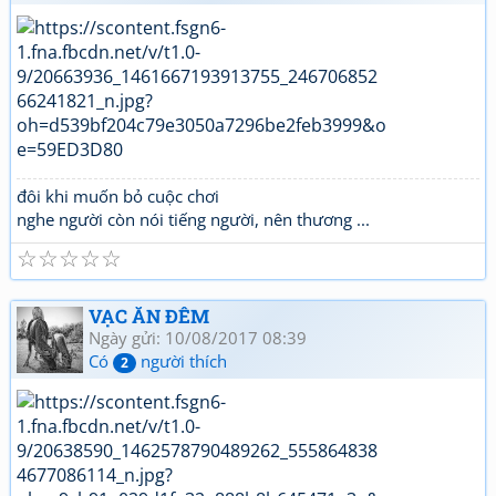
đôi khi muốn bỏ cuộc chơi
nghe người còn nói tiếng người, nên thương ...
☆
☆
☆
☆
☆
VẠC ĂN ĐÊM
Ngày gửi: 10/08/2017 08:39
Có
người thích
2