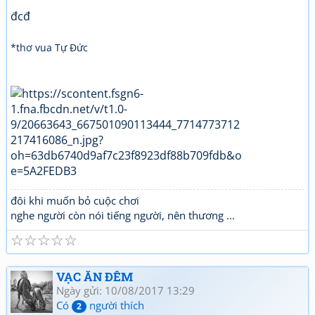
đcđ
*thơ vua Tự Đức
đôi khi muốn bỏ cuộc chơi
nghe người còn nói tiếng người, nên thương ...
☆
☆
☆
☆
☆
VẠC ĂN ĐÊM
Ngày gửi: 10/08/2017 13:29
Có
người thích
2