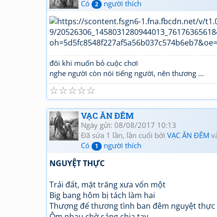
Có
người thích
2
đôi khi muốn bỏ cuộc chơi
nghe người còn nói tiếng người, nên thương ...
☆
☆
☆
☆
☆
VẠC ĂN ĐÊM
Ngày gửi: 08/08/2017 10:13
Đã sửa 1 lần, lần cuối bởi
VẠC ĂN ĐÊM
v
Có
người thích
1
NGUYỆT THỰC
Trái đất, mặt trăng xưa vốn một
Big bang hôm bị tách làm hai
Thượng đế thương tình ban đêm nguyệt thực
Ôm nhau chờ sáng chia tay