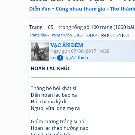
Diễn đàn
»
Cùng nhau tham gia
»
Thơ thành
Trang
trong tổng số 100 trang (1000 bài 
Trang đầu
«
Trang trước
‹ ... [
62
] [
63
] [
64
] [
65
] [
66
] [
67
] [
68
] ... ›
VẠC ĂN ĐÊM
Ngày gửi: 07/08/2017 14:38
Có
người thích
1
HOAN LẠC KHÚC
_________________________________________________
Thằng bé hỏi khất sĩ
Đến hoan lạc bao xa
Hỏi chi mà kỳ dị
Ngươi vừa lòng mẹ ra
Ghìm cương tráng sĩ hỏi
Hoan lạc theo hướng nào
Có vô vàn nẻo tới