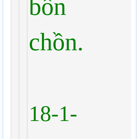
bồn
chồn.
18-1-