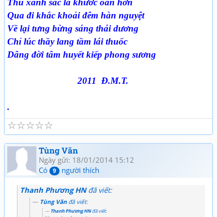
Thu xanh sắc lá khước oan hờn
Qua đi khắc khoải đêm hàn nguyệt
Về lại tưng bừng sáng thái dương
Chỉ lúc thầy lang tầm lái thuốc
Dâng đời tâm huyết kiếp phong sương
2011 Đ.M.T.
.
☆
☆
☆
☆
☆
Tùng Văn
Ngày gửi: 18/01/2014 15:12
Có
người thích
9
Thanh Phương HN
đã viết:
Tùng Văn
đã viết:
Thanh Phương HN
đã viết: