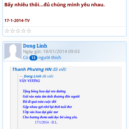
Bấy nhiêu thôi...đủ chúng mình yêu nhau.
17-1-2014-TV
☆
☆
☆
☆
☆
Dong Linh
Ngày gửi: 18/01/2014 09:03
Có
người thích
13
Thanh Phương HN
đã viết:
Dong Linh
đã viết:
VẤN VƯƠNG
Tặng bông hoa dại ven đường
Gửi vào màu tím tình thương đến người
Đã đi quá nửa cuộc đời
Gặp nhau gợi nhớ lại thời tuổi thơ
Ướp vào hoa dại giấc mơ
Cho hương thơm mãi dọc bờ sông yêu.
17/1/2014 - Đ.L.