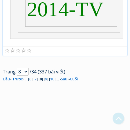
2014-TV
☆
☆
☆
☆
☆
Trang
/34 (337 bài viết)
Đầu
«
Trước
‹ ... [
6
] [
7
] [
8
] [
9
] [
10
] ... ›
Sau
»
Cuối
Bạn bị lạc trong Thi Viện vì có nội dung quá đồ sộ?
Chỉ dẫn làm quen
Xem sau
Không hiện lại