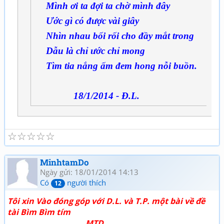
Mình ơi ta đợi ta chờ mình đây
Ước gì có được vài giây
Nhìn nhau bối rối cho đầy mắt trong
Dẫu là chỉ ước chỉ mong
Tìm tia nắng ấm đem hong nỗi buồn.
18/1/2014 - Đ.L.
☆
☆
☆
☆
☆
MinhtamDo
Ngày gửi: 18/01/2014 14:13
Có
người thích
12
Tôi xin Vào đóng góp với D.L. và T.P. một bài về đề
tài Bìm Bìm tím
MTD