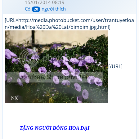
15/01/2014 08:19
Có
người thích
20
[URL=http://media.photobucket.com/user/trantuyetloa
n/media/Hoa%20Da%20Lat/bimbim.jpg.html]
[/URL]
TẶNG NGƯỜI BÔNG HOA DẠI