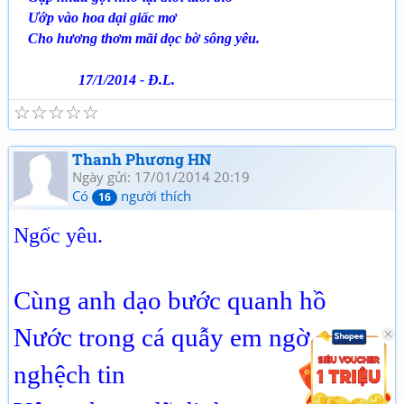
Ướp vào hoa dại giấc mơ
Cho hương thơm mãi dọc bờ sông yêu.
17/1/2014 - Đ.L.
☆
☆
☆
☆
☆
Thanh Phương HN
Ngày gửi: 17/01/2014 20:19
Có
người thích
16
Ngốc yêu.
Cùng anh dạo bước quanh hồ
Nước trong cá quẫy em ngờ
nghệch tin