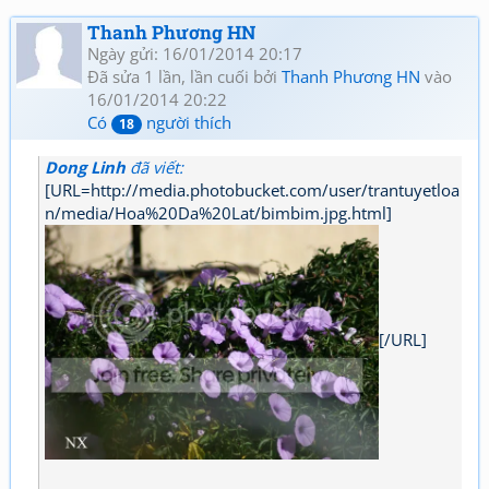
Thanh Phương HN
Ngày gửi: 16/01/2014 20:17
Đã sửa 1 lần, lần cuối bởi
Thanh Phương HN
vào
16/01/2014 20:22
Có
người thích
18
Dong Linh
đã viết:
[URL=http://media.photobucket.com/user/trantuyetloa
n/media/Hoa%20Da%20Lat/bimbim.jpg.html]
[/URL]