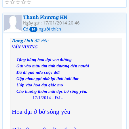
☆
☆
☆
☆
☆
Thanh Phương HN
Ngày gửi: 17/01/2014 20:46
Có
người thích
14
Dong Linh
đã viết:
VẤN VƯƠNG
Tặng bông hoa dại ven đường
Gửi vào màu tím tình thương đến người
Đã đi quá nửa cuộc đời
Gặp nhau gợi nhớ lại thời tuổi thơ
Ướp vào hoa dại giấc mơ
Cho hương thơm mãi dọc bờ sông yêu.
17/1/2014 - Đ.L.
Hoa dại ở bờ sông yêu