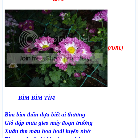
[/URL]
BÌM BÌM TÍM
Bìm bìm thân dựa biết ai thương
Gió dập mưa gieo mấy đoạn trường
Xuân tím màu hoa hoài luyến nhớ