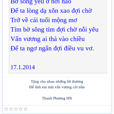
Bờ sông yêu ở nơi nào
Để ta lòng dạ xôn xao đợi chờ
Trở về cái tuổi mộng mơ
Tím bờ sông tím đợi chờ nỗi yêu
Vấn vương ai thả vào chiều
Để ta ngơ ngẩn đợi điều vu vơ.
17.1.2014
Tặng cho nhau những lời thương
Để tình em mãi vấn vương cõi trần
Thanh Phương HN
☆
☆
☆
☆
☆