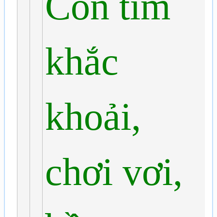
Con tim
khắc
khoải,
chơi vơi,