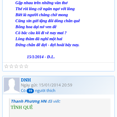
Gặp nhau trên những vần thơ
Thế rồi lòng cứ ngẩn ngơ với lòng
Biết là người chẳng chờ mong
Cũng xin gửi tặng đôi dòng chân quê
Bông hoa dại nở ven đê
Có bắc cầu lối đi về nay mai ?
Lòng thầm đã nghĩ một hai
Đứng chân đê đợi - đợi hoài bấy nay.
15/1/2014 - Đ.L.
☆
☆
☆
☆
☆
DNH
Ngày gửi: 15/01/2014 20:59
Có
người thích
19
Thanh Phương HN
đã viết:
TÌNH QUÊ