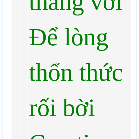
tháng vơi
Để lòng
thổn thức
rối bời