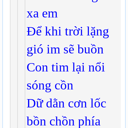
xa em
Để khi trời lặng
gió im sẽ buồn
Con tim lại nổi
sóng cồn
Dữ dằn cơn lốc
bồn chồn phía