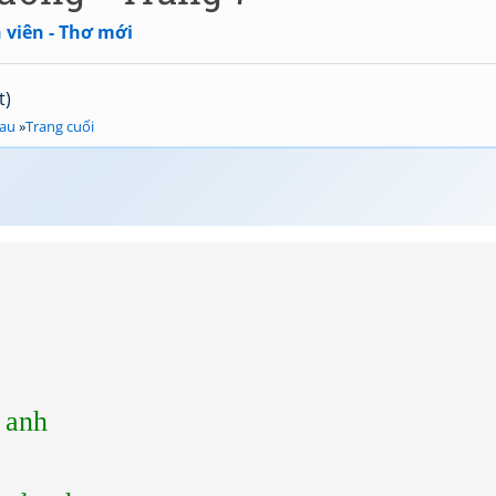
 viên - Thơ mới
t)
sau
»
Trang cuối
i anh