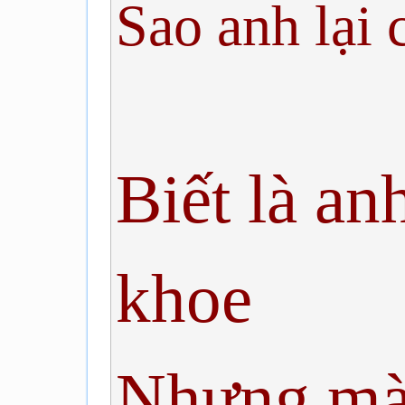
Sao anh lại 
Biết là an
khoe
Nhưng mà 