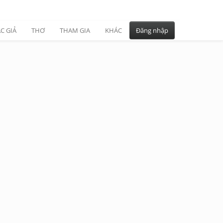
C GIẢ
THƠ
THAM GIA
KHÁC
Đăng nhập