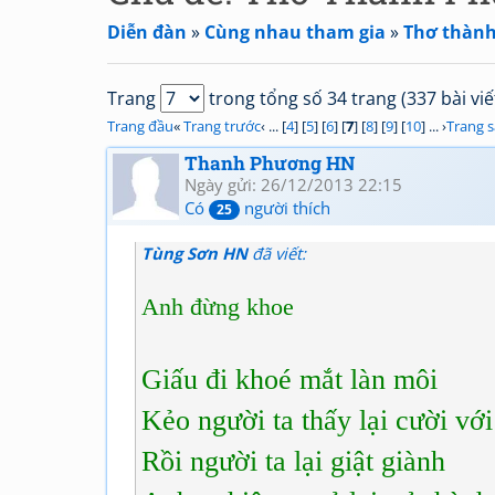
Diễn đàn
»
Cùng nhau tham gia
»
Thơ thành
Trang
trong tổng số 34 trang (337 bài viế
Trang đầu
«
Trang trước
‹ ... [
4
] [
5
] [
6
] [
7
] [
8
] [
9
] [
10
] ... ›
Trang 
Thanh Phương HN
Ngày gửi: 26/12/2013 22:15
Có
người thích
25
Tùng Sơn HN
đã viết:
Anh đừng khoe
Giấu đi khoé mắt làn môi
Kẻo người ta thấy lại cười vớ
Rồi người ta lại giật giành