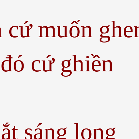
m cứ muốn ghe
 đó cứ ghiền
ắt sáng long