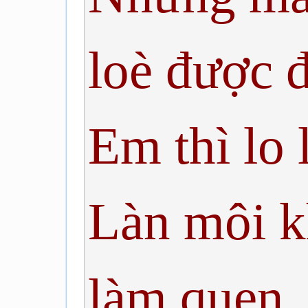
loè được 
Em thì lo 
Làn môi k
làm quen