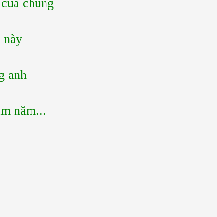
h của chung
o này
g anh
ăm năm...