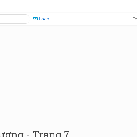
Loạn
TÁ
ương - Trang 7