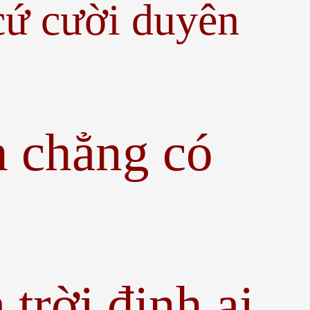
cứ cười duyên
h chẳng có
trời định ai