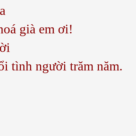
oa
hoá già em ơi!
lời
i tình người trăm năm.