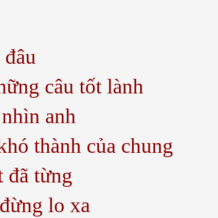
 đâu
ững câu tốt lành
 nhìn anh
khó thành của chung
 đã từng
 đừng lo xa