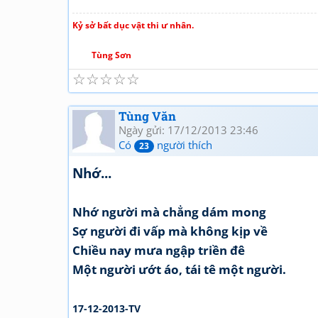
Kỷ sở bất dục vật thi ư nhân.
Tùng Sơn
☆
☆
☆
☆
☆
Tùng Văn
Ngày gửi: 17/12/2013 23:46
Có
người thích
23
Nhớ...
Nhớ người mà chẳng dám mong
Sợ người đi vấp mà không kịp về
Chiều nay mưa ngập triền đê
Một người ướt áo, tái tê một người.
17-12-2013-TV