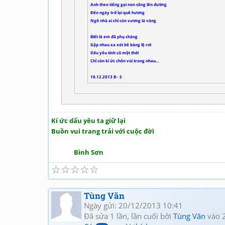
Anh theo tiếng gọi non sông lên đường
Đến ngày trở lại quê hương
Ngõ nhà ai chỉ còn vương lá vàng
Biết là em đã phụ chàng
Gặp nhau xa xót bẽ bàng lệ rơi
Dấu yêu tình cũ một thời
Chỉ còn kí ức chôn vùi trong nhau...
18.12.2013 B - S
Kí ức dấu yêu ta giữ lại
Buồn vui trang trải với cuộc đời
Bình Sơn
☆
☆
☆
☆
☆
Tùng Văn
Ngày gửi: 20/12/2013 10:41
Đã sửa 1 lần, lần cuối bởi
Tùng Văn
vào 