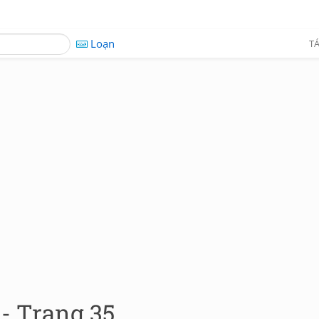
Loạn
TÁ
- Trang 35