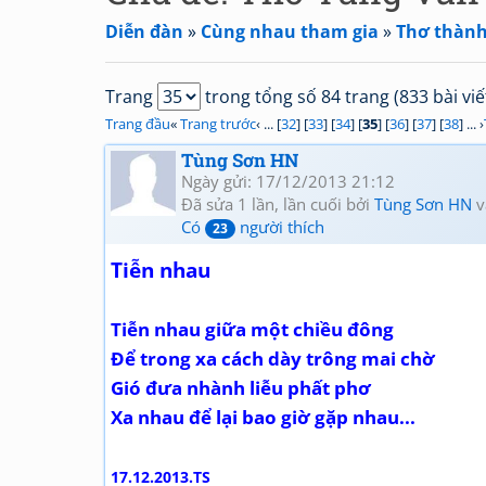
Diễn đàn
»
Cùng nhau tham gia
»
Thơ thành
Trang
trong tổng số 84 trang (833 bài viế
Trang đầu
«
Trang trước
‹ ... [
32
] [
33
] [
34
] [
35
] [
36
] [
37
] [
38
] ... ›
Tùng Sơn HN
Ngày gửi: 17/12/2013 21:12
Đã sửa 1 lần, lần cuối bởi
Tùng Sơn HN
v
Có
người thích
23
Tiễn nhau
Tiễn nhau giữa một chiều đông
Để trong xa cách dày trông mai chờ
Gió đưa nhành liễu phất phơ
Xa nhau để lại bao giờ gặp nhau...
17.12.2013.TS