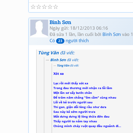
☆
☆
☆
☆
☆
Bình Sơn
Ngày gửi: 18/12/2013 06:16
Đã sửa 1 lần, lần cuối bởi
Bình Sơn
vào 1
Có
người thích
23
Tùng Văn
đã viết:
Bình Sơn
đã viết:
Tùng Văn
đã viết:
Xót xa
Lạc rồi mới thấy xót xa
Trong đau thương mới nhận ra lỗi lầm
Một lần sơ sẩy bước chân
Để trăm năm chẳng "ôm cầm" cùng nhau
Lối về kẻ trước người sau
Thi gan, giận dỗi lòng rầu như dưa
Sau này kẻ sớm người trưa
Mắt dưng dưng lệ lòng thừa đớn đau
Thấy người ta nắm tay nhau
Chúng mình cháy ruột quay đầu ngoảnh đi...