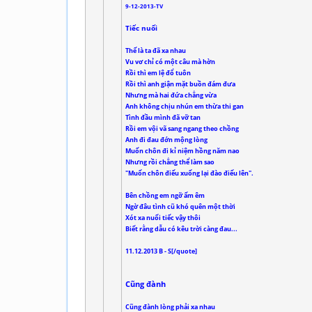
9-12-2013-TV
Tiếc nuối
Thế là ta đã xa nhau
Vu vơ chỉ có một câu mà hờn
Rồi thì em lệ đổ tuôn
Rồi thì anh giận mặt buồn đám đưa
Nhưng mà hai đứa chẳng vừa
Anh không chịu nhún em thừa thi gan
Tình đầu mình đã vỡ tan
Rồi em vội vã sang ngang theo chồng
Anh đi đau đớn mộng lòng
Muốn chôn đi kỉ niệm hồng năm nao
Nhưng rồi chẳng thể làm sao
"Muốn chôn điếu xuống lại đào điếu lên".
Bên chồng em ngỡ ấm êm
Ngờ đâu tình cũ khó quên một thời
Xót xa nuối tiếc vậy thôi
Biết rằng dẫu có kêu trời càng đau...
11.12.2013 B - S[/quote]
Cũng đành
Cũng đành lòng phải xa nhau