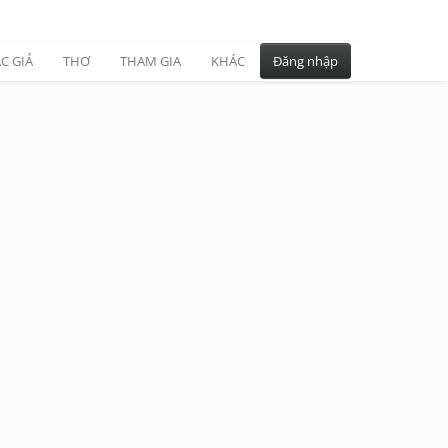
C GIẢ
THƠ
THAM GIA
KHÁC
Đăng nhập