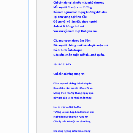
Chỉ còn đọng lại một màu nhớ thương
Mỗi người đi một con đường
Kẻ nam người bắc mộng trường đớn đau
Tại anh vụng dại tình đầu
Để em vội vã làm dâu theo người
Anh về lẻ bóng chơi vơi
Vùi sâu kỷ niệm một thời yêu em.
Cầu mong em được êm đềm
Bên người chồng mới bén duyên mặn mà
Bỏ đi hình ảnh đã qua
Đào sâu, chôn chặt, biết là...khó quên.
13-12-2013-TV
Chỉ còn lá vàng rụng rơi
Đắm say mà chẳng thành duyên
Bao nhiêu tâm sự nỗi niềm xót xa
Mang theo những tháng ngày qua
Bây giờ gặp lại lệ nhoà mắt nhau
Hai ta một mối tình đầu
Tưởng là sum họp bền lâu trọn đời
Ngờ đâu duyên phận rụng rơi
Chia ly mỗi kẻ một nơi cầm lòng
Em sang ngang sớm theo chồng