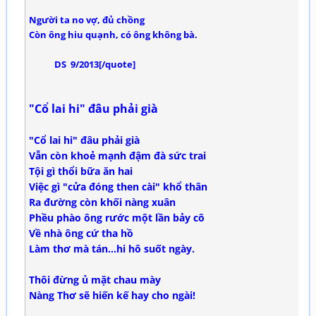
Người ta no vợ, đủ chồng
Còn ông hiu quạnh, có ông không bà.
DS 9/2013[/quote]
"Cổ lai hi" đâu phải già
"Cổ lai hi" đâu phải già
Vẫn còn khoẻ mạnh đậm đà sức trai
Tội gì thổi bữa ăn hai
Việc gì "cửa đóng then cài" khổ thân
Ra đường còn khối nàng xuân
Phều phào ông rước một lần bảy cô
Về nhà ông cứ tha hồ
Làm thơ mà tán...hi hô suốt ngày.
Thôi đừng ủ mặt chau mày
Nàng Thơ sẽ hiến kế hay cho ngài!