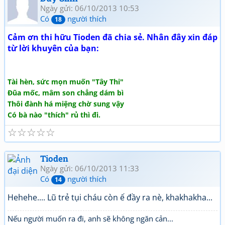
Ngày gửi: 06/10/2013 10:53
Có
người thích
18
Cảm ơn thi hữu Tioden đã chia sẻ. Nhân đây xin đáp
từ lời khuyên của bạn:
Tài hèn, sức mọn muốn "Tây Thi"
Đũa mốc, mâm son chẳng dám bì
Thôi đành há miệng chờ sung vậy
Có bà nào "thích" rủ thì đi.
☆
☆
☆
☆
☆
Tioden
Ngày gửi: 06/10/2013 11:33
Có
người thích
14
Hehehe.... Lũ trẻ tụi cháu còn ế đầy ra nè, khakhakha...
Nếu người muốn ra đi, anh sẽ không ngăn cản...