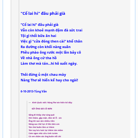
"Cổ lai hi" đâu phải già
"Cổ lai hi" đâu phải già
Vẫn còn khoẻ mạnh đậm đà sức trai
Tội gì thổi bữa ăn hai
Việc gì "cửa đóng then cài" khổ thân
Ra đường còn khối nàng xuân
Phều phào ông rước một lần bảy cô
Về nhà ông cứ tha hồ
Làm thơ mà tán...hi hô suốt ngày.
Thôi đừng ủ mặt chau mày
Nàng Thơ sẽ hiến kế hay cho ngài!
6-10-2013-Tùng Văn
Kinh Quốc viết:
Nàng Thơ xin hiến kế đây:
GỬI ÔNG GIÀ CÔ ĐƠN
Gắng đi khắp chợ cùng quê
Hỏi thăm, gặp mặt, đón về Ô - sin
Ông thì vun vén nhiều tiền
Nâng cao thể lực ở liền bên em
Tán thơ buồn lắm ai thèm
Tán tay lưu loát lại thêm tán mồm
Cơm ngon nhà cửa tinh tươm
Có em chăm sóc ông buồn nỗi chi