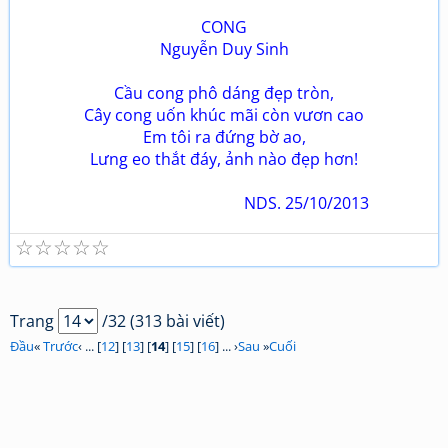
CONG
Nguyễn Duy Sinh
Cầu cong phô dáng đẹp tròn,
Cây cong uốn khúc mãi còn vươn cao
Em tôi ra đứng bờ ao,
Lưng eo thắt đáy, ảnh nào đẹp hơn!
NDS. 25/10/2013
☆
☆
☆
☆
☆
Trang
/32 (313 bài viết)
Đầu
«
Trước
‹ ... [
12
] [
13
] [
14
] [
15
] [
16
] ... ›
Sau
»
Cuối