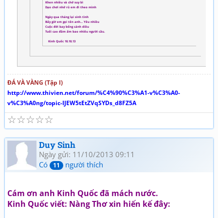
Khen nhiều và chớ suy bì
Dạo chơi nhớ rủ em đi theo mình
Ngày qua tháng lại sinh tình
Bấy giờ em gọi tên anh… Yêu nhiều
Cuộc đời bay bổng cánh diều
Tuổi cao đầm ấm bao nhiêu người cầu.
Kinh Quốc 10.10.13
ĐÁ VÀ VÀNG (Tập I)
http://www.thivien.net/forum/%C4%90%C3%A1-v%C3%A0-
v%C3%A0ng/topic-IJEW5tEtZVqSYDs_d8FZ5A
☆
☆
☆
☆
☆
Duy Sinh
Ngày gửi: 11/10/2013 09:11
Có
người thích
11
Cám ơn anh Kinh Quốc đã mách nước.
Kinh Quốc viết: Nàng Thơ xin hiến kế đây: