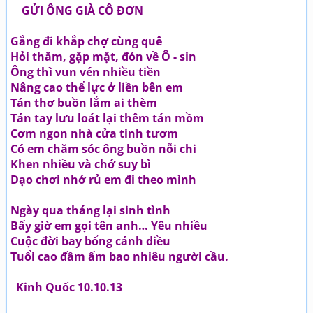
GỬI ÔNG GIÀ CÔ ĐƠN
Gắng đi khắp chợ cùng quê
Hỏi thăm, gặp mặt, đón về Ô - sin
Ông thì vun vén nhiều tiền
Nâng cao thể lực ở liền bên em
Tán thơ buồn lắm ai thèm
Tán tay lưu loát lại thêm tán mồm
Cơm ngon nhà cửa tinh tươm
Có em chăm sóc ông buồn nỗi chi
Khen nhiều và chớ suy bì
Dạo chơi nhớ rủ em đi theo mình
Ngày qua tháng lại sinh tình
Bấy giờ em gọi tên anh… Yêu nhiều
Cuộc đời bay bổng cánh diều
Tuổi cao đầm ấm bao nhiêu người cầu.
Kinh Quốc 10.10.13