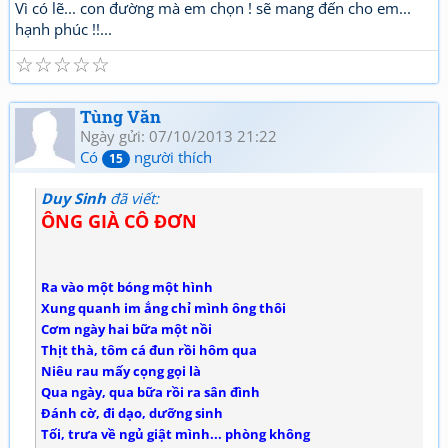
Vì có lẽ... con đường mà em chọn ! sẽ mang đến cho em...
hạnh phúc !!...
☆
☆
☆
☆
☆
Tùng Văn
Ngày gửi: 07/10/2013 21:22
Có
người thích
15
Duy Sinh
đã viết:
ÔNG GIÀ CÔ ĐƠN
Ra vào một bóng một hình
Xung quanh im ắng chỉ mình ông thôi
Cơm ngày hai bữa một nồi
Thịt thà, tôm cá đun rồi hôm qua
Niêu rau mấy cọng gọi là
Qua ngày, qua bữa rồi ra sân đình
Đánh cờ, đi dạo, dưỡng sinh
Tối, trưa về ngủ giật mình... phòng không