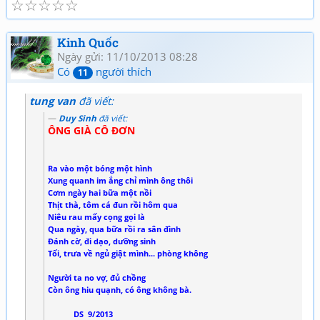
☆
☆
☆
☆
☆
Kinh Quốc
Ngày gửi: 11/10/2013 08:28
Có
người thích
11
tung van
đã viết:
Duy Sinh
đã viết:
ÔNG GIÀ CÔ ĐƠN
Ra vào một bóng một hình
Xung quanh im ắng chỉ mình ông thôi
Cơm ngày hai bữa một nồi
Thịt thà, tôm cá đun rồi hôm qua
Niêu rau mấy cọng gọi là
Qua ngày, qua bữa rồi ra sân đình
Đánh cờ, đi dạo, dưỡng sinh
Tối, trưa về ngủ giật mình... phòng không
Người ta no vợ, đủ chồng
Còn ông hiu quạnh, có ông không bà.
DS 9/2013