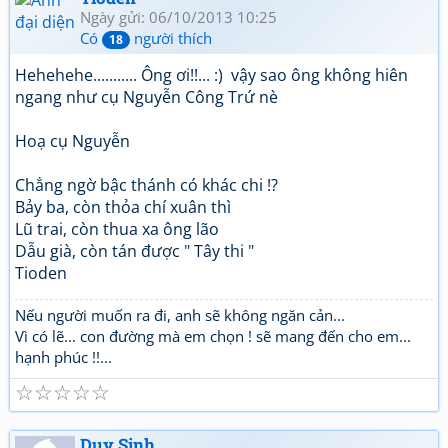
Ngày gửi: 06/10/2013 10:25
Có
người thích
18
Hehehehe........... Ông ơi!!... :) vậy sao ông không hiên
ngang như cụ Nguyễn Công Trứ nè
Hoạ cụ Nguyễn
Chẳng ngờ bậc thánh có khác chi !?
Bảy ba, còn thỏa chí xuân thì
Lũ trai, còn thua xa ông lão
Dẫu già, còn tán được " Tây thi "
Tioden
Nếu người muốn ra đi, anh sẽ không ngăn cản...
Vì có lẽ... con đường mà em chọn ! sẽ mang đến cho em...
hạnh phúc !!...
☆
☆
☆
☆
☆
Duy Sinh