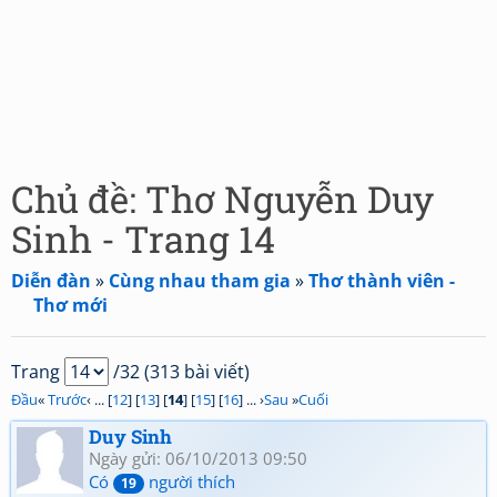
Chủ đề: Thơ Nguyễn Duy
Sinh - Trang 14
Diễn đàn
»
Cùng nhau tham gia
»
Thơ thành viên -
Thơ mới
Trang
/32 (313 bài viết)
Đầu
«
Trước
‹ ... [
12
] [
13
] [
14
] [
15
] [
16
] ... ›
Sau
»
Cuối
Duy Sinh
Ngày gửi: 06/10/2013 09:50
Có
người thích
19