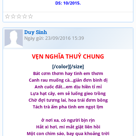
DS: 10/2015.
☆
☆
☆
☆
☆
Duy Sinh
Ngày gửi: 23/09/2016 15:39
VẸN NGHĨA THUỶ CHUNG
[/color][/size]
Bát cơm thơm hay tình em thơm
Canh rau muống cà...giản đơn bình dị
Anh cuốc đất...em dịu hiền tỉ mỉ
Lựa hạt cây, em sẻ luống gieo trồng
Chờ đợi tương lai, hoa trái đơm bông
Tách trà ấm pha tình em ngọt lịm
ở nơi xa, có người bịn rịn
Hắt xì hơi, mí mắt giật liên hồi
Một con chim sáo, bay qua khoảng trời