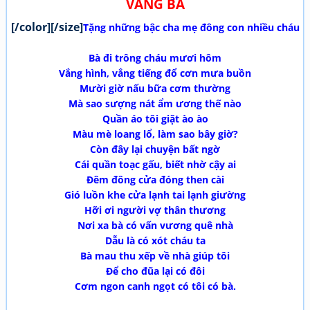
VẮNG BÀ
[/color][/size]
Tặng những bậc cha mẹ đông con nhiều cháu
Bà đi trông cháu mươi hôm
Vắng hình, vắng tiếng đổ cơn mưa buồn
Mười giờ nấu bữa cơm thường
Mà sao sượng nát ẩm ương thế nào
Quần áo tôi giặt ào ào
Màu mè loang lổ, làm sao bây giờ?
Còn đây lại chuyện bất ngờ
Cái quần toạc gấu, biết nhờ cậy ai
Đêm đông cửa đóng then cài
Gió luồn khe cửa lạnh tai lạnh giường
Hỡi ơi người vợ thân thương
Nơi xa bà có vấn vương quê nhà
Dẫu là có xót cháu ta
Bà mau thu xếp về nhà giúp tôi
Để cho đũa lại có đôi
Cơm ngon canh ngọt có tôi có bà.