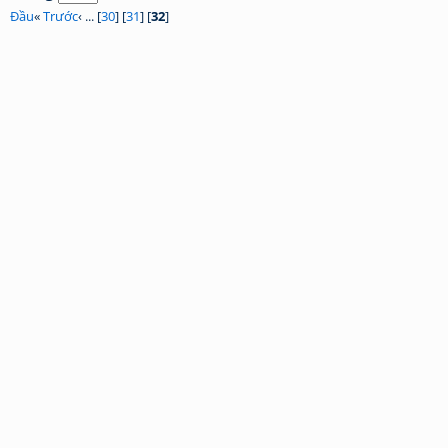
Đầu
«
Trước
‹ ... [
30
] [
31
] [
32
]