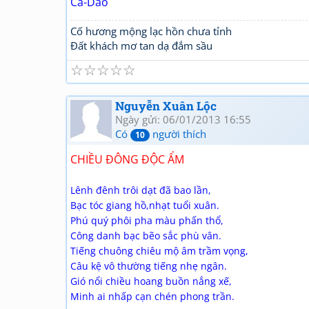
Ca-Dao
Cố hương mộng lạc hồn chưa tỉnh
Đất khách mơ tan dạ đắm sầu
☆
☆
☆
☆
☆
Nguyễn Xuân Lộc
Ngày gửi: 06/01/2013 16:55
Có
người thích
10
CHIỀU ĐÔNG ĐỘC ẨM
Lênh đênh trôi dạt đã bao lần,
Bạc tóc giang hồ,nhạt tuổi xuân.
Phú quý phôi pha màu phấn thổ,
Công danh bạc bẽo sắc phù vân.
Tiếng chuông chiêu mộ âm trầm vọng,
Câu kệ vô thường tiếng nhẹ ngân.
Gió nổi chiều hoang buồn nắng xế,
Minh ai nhấp cạn chén phong trần.