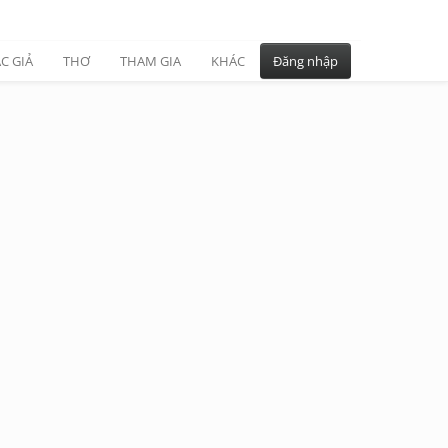
C GIẢ
THƠ
THAM GIA
KHÁC
Đăng nhập