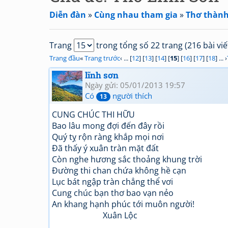
Diễn đàn
»
Cùng nhau tham gia
»
Thơ thành 
Trang
trong tổng số 22 trang (216 bài viế
Trang đầu
«
Trang trước
‹ ... [
12
] [
13
] [
14
] [
15
] [
16
] [
17
] [
18
] ... ›
lĩnh sơn
Ngày gửi: 05/01/2013 19:57
Có
người thích
13
CUNG CHÚC THI HỮU
Bao lâu mong đợi đến đây rồi
Quý tỵ rộn ràng khắp mọi nơi
Đã thấy ý xuân tràn mặt đất
Còn nghe hương sắc thoảng khung trời
Đường thi chan chứa không hề cạn
Lục bát ngập tràn chẳng thể vơi
Cung chúc bạn thơ bao vạn nẻo
An khang hạnh phúc tới muôn người!
Xuân Lộc