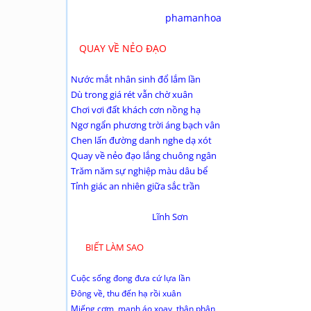
phamanhoa
QUAY VỀ NẺO ĐẠO
Nước mắt nhân sinh đổ lắm lần
Dù trong giá rét vẫn chờ xuân
Chơi vơi đất khách cơn nồng hạ
Ngơ ngẩn phương trời áng bạch vân
Chen lấn đường danh nghe dạ xót
Quay về nẻo đạo lắng chuông ngân
Trăm năm sự nghiệp màu dâu bể
Tỉnh giác an nhiên giữa sắc trần
Lĩnh Sơn
BIẾT LÀM SAO
Cuộc sống đong đưa cứ lựa lần
Đông về, thu đến hạ rồi xuân
Miếng cơm, manh áo xoay thân phận