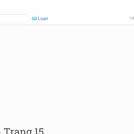
Loạn
TÁ
- Trang 15