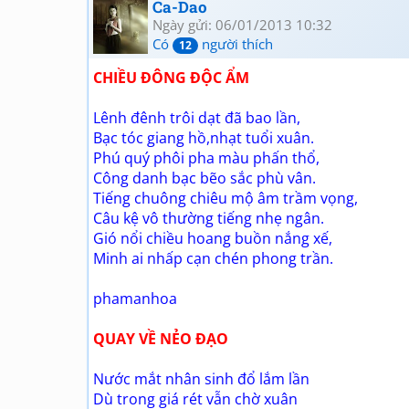
Ca-Dao
Ngày gửi: 06/01/2013 10:32
Có
người thích
12
CHIỀU ĐÔNG ĐỘC ẨM
Lênh đênh trôi dạt đã bao lần,
Bạc tóc giang hồ,nhạt tuổi xuân.
Phú quý phôi pha màu phấn thổ,
Công danh bạc bẽo sắc phù vân.
Tiếng chuông chiêu mộ âm trầm vọng,
Câu kệ vô thường tiếng nhẹ ngân.
Gió nổi chiều hoang buồn nắng xế,
Minh ai nhấp cạn chén phong trần.
phamanhoa
QUAY VỀ NẺO ĐẠO
Nước mắt nhân sinh đổ lắm lần
Dù trong giá rét vẫn chờ xuân