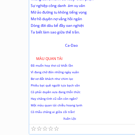
Sự nghiệp công danh ám vụ vân
Mờ ảo đường tu không tiếng vọng
Mơ hồ duyên nợ vắng hồi ngân
Dòng đời dâu bể đầy oan nghiệt
Ta biết làm sao giữa thế trần.
Ca-Dao
MÀU QUAN TÁI
Đã muốn hoạ thơ cứ khất lần
Vì đang chờ đón những ngày xuân
Bơ vơ đất khách như chim lạc
Phiêu bạt quê người tựa bạch vân
Có phải duyên xưa đang thổn thức
Hay chăng tình cũ vẫn còn ngân?
Một màu quan tái chiều hoang lạnh
Có thấu chăng ai giữa cõi trần!
Xuân Lộc
☆
☆
☆
☆
☆