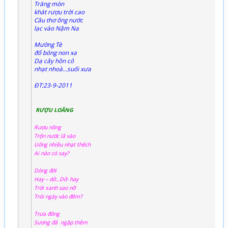
Trăng mòn
khát rượu trời cao
Câu thơ õng nước
lạc vào Nậm Na
Mường Tè
đổ bóng non xa
Dạ cây hồn cỏ
nhạt nhoà...suối xưa
ĐT:23-9-2011
RƯỢU LOÃNG
Rượu nồng
Trộn nước lã vào
Uống nhiều nhạt thếch
Ai nào có say?
Dòng đời
Hay – dở…Dở- hay
Trời xanh sao nỡ
Trói ngày vào đêm?
Trưa đông
Sương đã ngập thềm