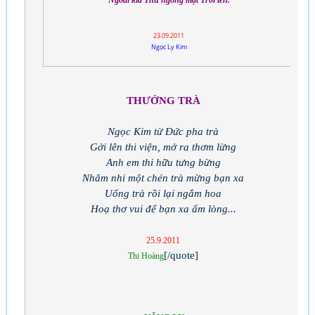
Ngoài kia Thu ngóng mặt Trời lên.
23.09.2011
Ngọc Ly Kim
THƯỞNG TRÀ
Ngọc Kim từ Đức pha trà
Gởi lên thi viện, mở ra thơm lừng
Anh em thi hữu tưng bừng
Nhâm nhi một chén trà mừng bạn xa
Uống trà rồi lại ngắm hoa
Hoạ thơ vui để bạn xa ấm lòng...
25.9.2011
[/quote]
Thi Hoàng