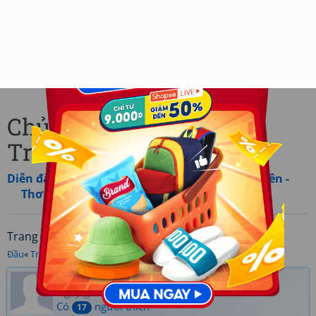
Chủ đề: Thơ Dạ Thảo. -
Trang 12
Diễn đàn
»
Cùng nhau tham gia
»
Thơ thành viên -
Thơ mới
Trang
/20 (192 bài viết)
Đầu
«
Trước
‹ ... [
10
] [
11
] [
12
] [
13
] [
14
] ... ›
Sau
»
Cuối
Dạ Thảo
Ngày gửi: 26/09/2011 01:40
Có
người thích
17