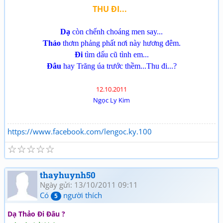
THU ĐI...
Dạ
còn chếnh choáng men say...
Thảo
thơm phảng phất nơi này hương đêm.
Đi
tìm dấu cũ tình em...
Đâu
hay Trăng úa trước thềm...Thu đi...?
12.10.2011
Ngọc Ly Kim
https://www.facebook.com/lengoc.ky.100
☆
☆
☆
☆
☆
thayhuynh50
Ngày gửi: 13/10/2011 09:11
Có
người thích
5
Dạ Thảo Đi Đâu ?