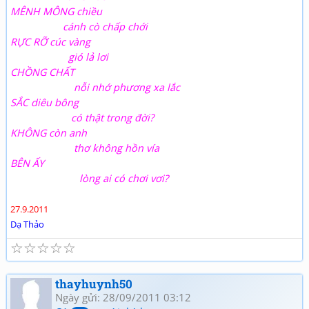
MÊNH MÔNG chiều
cánh cò chấp chới
RỰC RỠ cúc vàng
gió lả lơi
CHỒNG CHẤT
nỗi nhớ phương xa lắc
SẮC diêu bông
có thật trong đời?
KHÔNG còn anh
thơ không hồn vía
BÊN ẤY
lòng ai có chơi vơi?
27.9.2011
Dạ Thảo
☆
☆
☆
☆
☆
thayhuynh50
Ngày gửi: 28/09/2011 03:12