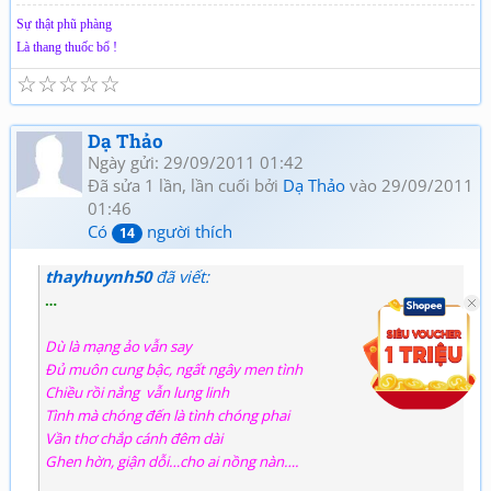
Sự thật phũ phàng
Là thang thuốc bổ !
☆
☆
☆
☆
☆
Dạ Thảo
Ngày gửi: 29/09/2011 01:42
Đã sửa 1 lần, lần cuối bởi
Dạ Thảo
vào 29/09/2011
01:46
Có
người thích
14
thayhuynh50
đã viết:
…
Dù là mạng ảo vẫn say
Đủ muôn cung bậc, ngất ngây men tình
Chiều rồi nắng vẫn lung linh
Tình mà chóng đến là tình chóng phai
Vần thơ chắp cánh đêm dài
Ghen hờn, giận dỗi…cho ai nồng nàn….