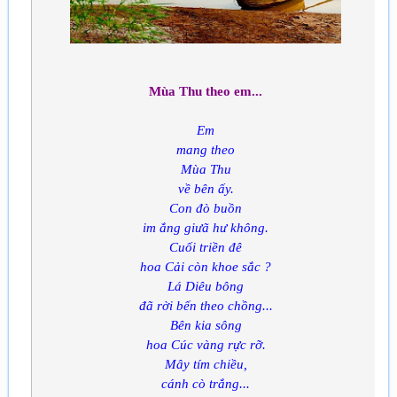
Mùa Thu theo em...
Em
mang theo
Mùa Thu
về bên ấy.
Con đò buồn
im ắng giưã hư không.
Cuối triền đê
hoa Cải còn khoe sắc ?
Lá Diêu bông
đã rời bến theo chồng...
Bên kia sông
hoa Cúc vàng rực rỡ.
Mây tím chiều,
cánh cò trắng...