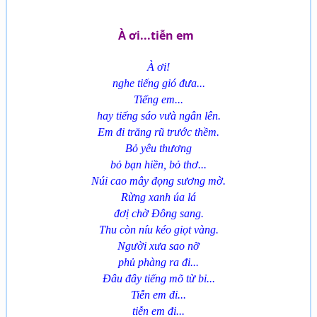
À ơi...tiễn em
À ơi!
nghe tiếng gió đưa...
Tiếng em...
hay tiếng sáo vưà ngân lên.
Em đi trăng rũ trước thềm.
Bỏ yêu thương
bỏ bạn hiền, bỏ thơ...
Núi cao mây đọng sương mờ.
Rừng xanh úa lá
đơị chờ Đông sang.
Thu còn níu kéo giọt vàng.
Người xưa sao nỡ
phủ phàng ra đi...
Đâu đây tiếng mõ từ bi...
Tiễn em đi...
tiễn em đi...