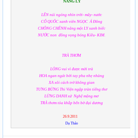
NÂNG LY
LÊN núi ngóng nhìn trời- mây- nước
CỐ QUỐC xanh viên NGỌC Á Đông
CHÔNG CHÊNH nâng một LY xanh biếc
NƯỚC non đồng vọng bóng Kiều- KIM.
TRÀ THƠM
LÒNG vui vì được mời trà
HOA ngan ngát bởi tay pha nhẹ nhàng
XA xôi cách trở không gian
TƯNG BỪNG Thi Viện ngập tràn tiếng thơ
LỪNG DANH xứ Nghệ mộng mơ
TRÀ thơm tỏa khắp bến bờ đại dương
26.9.2011
Dạ Thảo