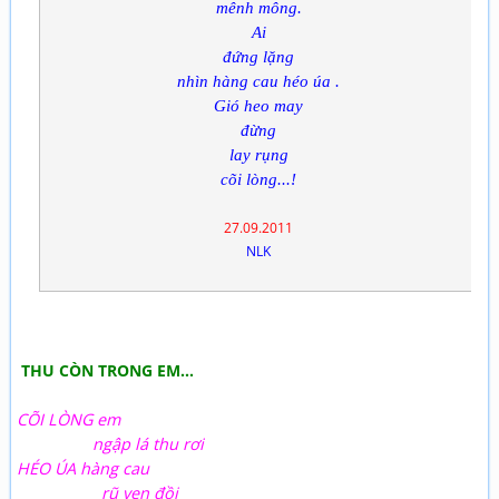
mênh mông.
Ai
đứng lặng
nhìn hàng cau héo úa .
Gió heo may
đừng
lay rụng
cõi lòng...!
27.09.2011
NLK
THU CÒN TRONG EM…
CÕI LÒNG em
ngập lá thu rơi
HÉO ÚA hàng cau
rũ ven đồi