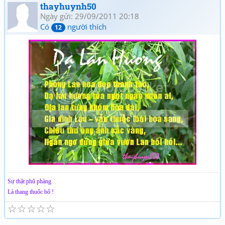
thayhuynh50
Ngày gửi: 29/09/2011 20:18
Có
người thích
12
Sự thật phũ phàng
Là thang thuốc bổ !
☆
☆
☆
☆
☆