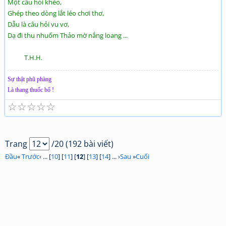
Một câu hỏi khéo,
Ghép theo dòng lắt léo chơi thơ,
Dẫu là câu hỏi vu vơ,
Dạ đi thu nhuốm Thảo mờ nắng loang ...
T.H.H.
Sự thật phũ phàng
Là thang thuốc bổ !
☆
☆
☆
☆
☆
Trang
/20 (192 bài viết)
Đầu
«
Trước
‹ ... [
10
] [
11
] [
12
] [
13
] [
14
] ... ›
Sau
»
Cuối