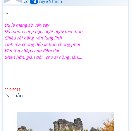
Có
người thích
16
…
Dù là mạng ảo vẫn say
Đủ muôn cung bậc, ngất ngây men tình
Chiều rồi nắng vẫn lung linh
Tình mà chóng đến là tình chóng phai
Vần thơ chắp cánh đêm dài
Ghen hờn, giận dỗi…cho ai nồng nàn….
22.9.2011.
Dạ Thảo