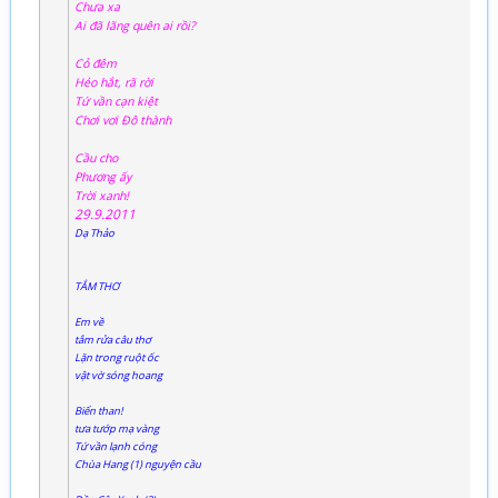
Chưa xa
Ai đã lãng quên ai rồi?
Cỏ đêm
Héo hắt, rã rời
Tứ vần cạn kiệt
Chơi vơi Đô thành
Cầu cho
Phương ấy
Trời xanh!
29.9.2011
Dạ Thảo
TẮM THƠ
Em về
tắm rửa câu thơ
Lặn trong ruột ốc
vật vờ sóng hoang
Biển than!
tưa tướp mạ vàng
Tứ vần lạnh cóng
Chùa Hang (1) nguyện cầu