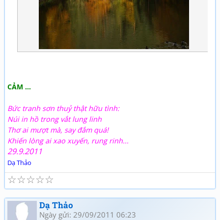
CẢM …
Bức tranh sơn thuỷ thật hữu tình:
Núi in hồ trong vắt lung linh
Thơ ai mượt mà, say đắm quá!
Khiến lòng ai xao xuyến, rung rinh...
29.9.2011
Dạ Thảo
☆
☆
☆
☆
☆
Dạ Thảo
Ngày gửi: 29/09/2011 06:23