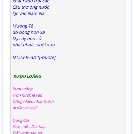
khát rượu trời cao
Câu thơ õng nước
lạc vào Nậm Na
Mường Tè
đổ bóng non xa
Dạ cây hồn cỏ
nhạt nhoà...suối xưa
ĐT:23-9-2011[/quote]
RƯỢU LOÃNG
Rượu nồng
Trộn nước lã vào
Uống nhiều nhạt thếch
Ai nào có say?
Dòng đời
Hay – dở…Dở- hay
Trời xanh sao nỡ