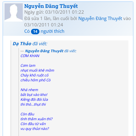
Nguyễn Đăng Thuyết
Ngày gửi: 03/10/2011 01:22
Đã sửa 1 lần, lần cuối bởi
Nguyễn Đăng Thuyết
vào
03/10/2011 01:24
Có
người thích
14
Dạ Thảo
đã viết:
Nguyễn Đăng Thuyết
đã viết:
CƠM KHAN
Cơm lam
nhạt muối khê mồm
Cháy khô ruột cỏ
chiều hôm phố Cò
Nhá nhem
bắt bụt vào kho!
Kiềng đôi đói lửa
thi thò...thụt thi
Còn đâu
tình thắm xuân thì?
Còn đâu từ vấn
vu quy thủơ nào?