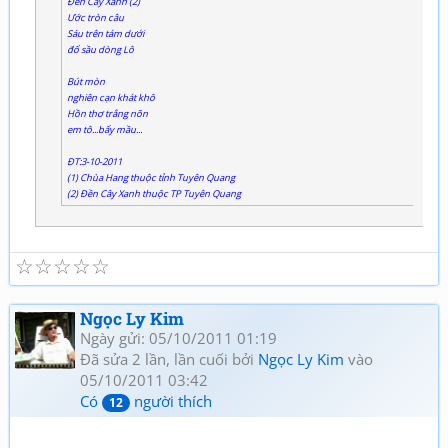
Đền Cây Xanh (2)
Ước tròn câu
Sáu trên tám dưới
đổ sầu dòng Lô
Bút mòn
nghiên cạn khát khô
Hồn thơ trắng nõn
em tô...bẩy mầu...
ĐT:3-10-2011
(1) Chùa Hang thuộc tỉnh Tuyên Quang
(2) Đền Cây Xanh thuộc TP Tuyên Quang
☆
☆
☆
☆
☆
Ngọc Ly Kim
Ngày gửi: 05/10/2011 01:19
Đã sửa 2 lần, lần cuối bởi
Ngọc Ly Kim
vào
05/10/2011 03:42
Có
người thích
12