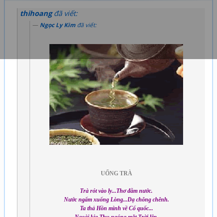
thihoang
đã viết:
Ngọc Ly Kim
đã viết:
UỐNG TRÀ
Trà rót vào ly...Thơ đẫm nước.
Nước ngấm xuống Lòng...Dạ chông chênh.
Ta thả Hồn mình về Cố quốc...