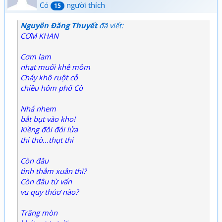
Có
người thích
15
Nguyễn Đăng Thuyết
đã viết:
CƠM KHAN
Cơm lam
nhạt muối khê mồm
Cháy khô ruột cỏ
chiều hôm phố Cò
Nhá nhem
bắt bụt vào kho!
Kiềng đôi đói lửa
thi thò...thụt thi
Còn đâu
tình thắm xuân thì?
Còn đâu từ vấn
vu quy thủơ nào?
Trăng mòn