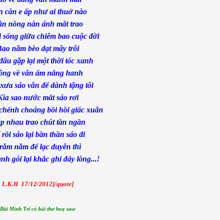
 càn e ấp nh­ư ai thuở nào
n nồng nàn ánh mắt trao
i sống giữa chiêm bao cuộc đời
ao năm bèo dạt mây trôi
âu gặp lại một thời tóc xanh
ông về vẫn ấm nắng hanh
x­ưa sáo vẫn để dành tặng tôi
Kìa sao n­ước mắt sáo rơi
chếnh choáng bồi hồi giấc xuân
p nhau trao chút tần ngần
 rồi sáo lại bần thần sáo đi
răm năm để lạc duyên thì
nh gói lại khắc ghi đáy lòng...!
L.K.H 17/12/2012[/quote]
Bùi Minh Trí có bài thơ hoạ sau: