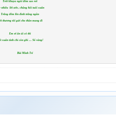
Trời khuya ngồi đếm sao rơi
 nhiêu lời ước, chẳng hồi tuổi xuân
Trăng đêm lên đỉnh trăng ngần
ời thương tôi gửi cho thần mang đi
Em ơi ân ái có thì
t xuân tình chỉ còn ghi … Sổ vàng!
Bùi Minh Trí