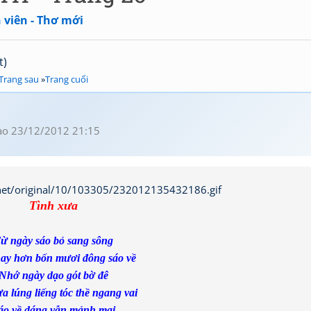
 viên - Thơ mới
t)
Trang sau
»
Trang cuối
o 23/12/2012 21:15
Tình xưa
ừ ngày sáo bỏ sang sông
ay hơn bốn m­ươi đông sáo về
Nhớ ngày dạo gót bờ đê
­a lúng liếng tóc thề ngang vai
áo về dáng vẫn mảnh mai