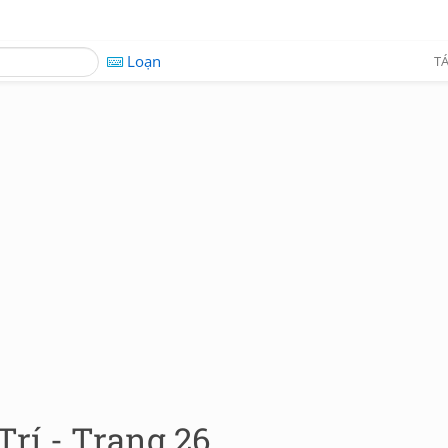
Loạn
TÁ
rí - Trang 26