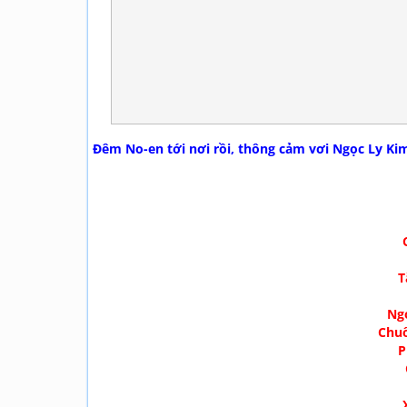
Đêm No-en tới nơi rồi, thông cảm vơi Ngọc Ly Kim 
T
Ngo
Chuô
P