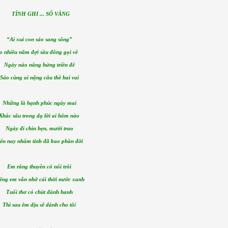
TÌNH GHI ... SỔ VÀNG
“Ai xui con sáo sang sông”
o nhiêu năm đợi sầu đông gọi về
Ngày nào nắng hửng triền đê
Sáo cùng ai nặng câu thề hai vai
Những là hạnh phúc ngày mai
Khắc sâu trong dạ lời ai hôm nào
Ngày đi chin hẹn, mười trao
ến nay nhẩm tính đã bao phần đời
Em rằng thuyền có nổi trôi
êng em vẫn nhớ cái thời nước xanh
Tuổi thơ có chút đành hanh
Thì sau êm dịu sẽ dành cho tôi