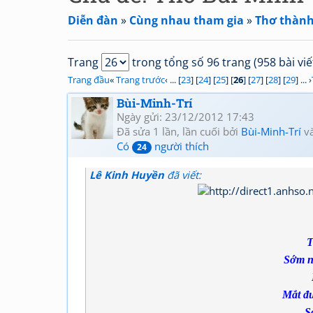
Diễn đàn
»
Cùng nhau tham gia
»
Thơ thành
Trang
trong tổng số 96 trang (958 bài viế
Trang đầu
«
Trang trước
‹ ... [
23
] [
24
] [
25
] [
26
] [
27
] [
28
] [
29
] ... ›
Bùi-Minh-Trí
Ngày gửi: 23/12/2012 17:43
Đã sửa 1 lần, lần cuối bởi
Bùi-Minh-Trí
và
Có
người thích
24
Lê Kinh Huyền
đã viết:
T
Sớm n
Mắt đư
S