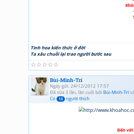
Khô
Tinh hoa kiến thức ở đời
Ta xâu chuỗi lại trao người bước sau
☆
☆
☆
☆
☆
Bùi-Minh-Trí
Ngày gửi: 24/12/2012 17:57
Đã sửa 3 lần, lần cuối bởi
Bùi-Minh-Trí
và
Có
người thích
13
Đến với 