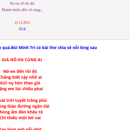
No-en về rồi đó.
Thánh thiện đến vô cùng...
23.12.2012
NLK
quá.Bùi Minh Trí có bài thơ chia sẻ nỗi lòng sau
GIÁ NÔ-EN CÙNG AI
Nô-en đến rồi đó
Chẳng biết cậy nhờ ai
Gửi nụ hôn theo gió
ặng em lúc chiều phai
ài trời tuyết trắng phủ
ng Giáo đường ngân dài
hòng ấm đèn khêu tỏ
Chỉ thiếu một bờ vai
Xao lòng anh nỗi nhớ