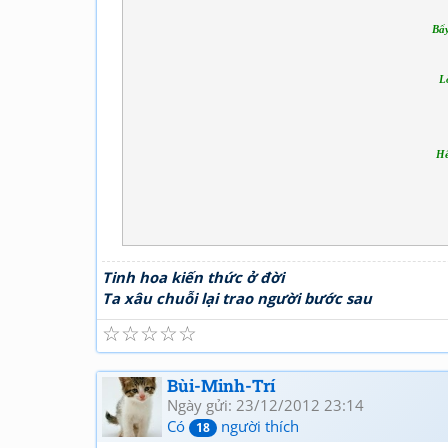
Bấy
L
Hế
Tinh hoa kiến thức ở đời
Ta xâu chuỗi lại trao người bước sau
☆
☆
☆
☆
☆
Bùi-Minh-Trí
Ngày gửi: 23/12/2012 23:14
Có
người thích
18