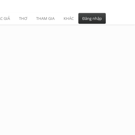
C GIẢ
THƠ
THAM GIA
KHÁC
Đăng nhập