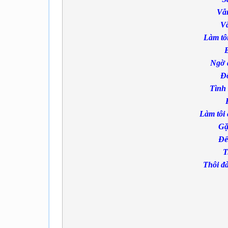
Vẫn
Vẫ
Làm tô
B
Ngờ đ
Đ
Tình 
Làm tôi 
Gặ
Để
T
Thôi đà