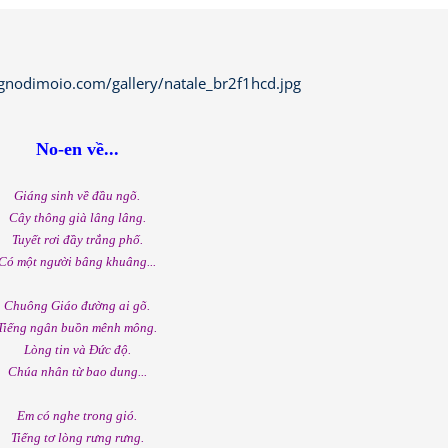
No-en về...
Giáng sinh về đầu ngõ.
Cây thông già lâng lâng.
Tuyết rơi đầy trắng phố.
Có một người bâng khuâng...
Chuông Giáo đường ai gõ.
Tiếng ngân buồn mênh mông.
Lòng tin và Đức độ.
Chúa nhân từ bao dung...
Em có nghe trong gió.
Tiếng tơ lòng rưng rưng.