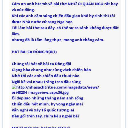
Cảm ơn anh htcmb về bài thơ NHỚ ÔI QUÂN NGŨ rất hay
và xúc động.
Khi các anh cầm súng chiến đấu gian khổ hy sinh thì tôi
được Nhà nước cử sang Nga học.
Tôi làm bài thơ sau đây, có thể sự so sánh không được đắt
lắm,
nhưng đó là tấm lòng thực, mong anh thông cảm.
HÁT BÀI CA ĐỒNG ĐỘI(1)
Chúng tôi hát về bài ca Đồng đội
Giọng hòa chung như cùng vách chiến hào
Nhớ tới các anh chiến đấu thuở nào
Ngồi kề vai nhau trăng treo đầu súng
Ôi đẹp sao những tháng năm anh sống
Chiến đấu hết mình, hy vọng ngày mai
Vẫn nghĩ về xây Tổ quốc tương lai
Đầu gối trên tay, chim kêu ngoài bãi