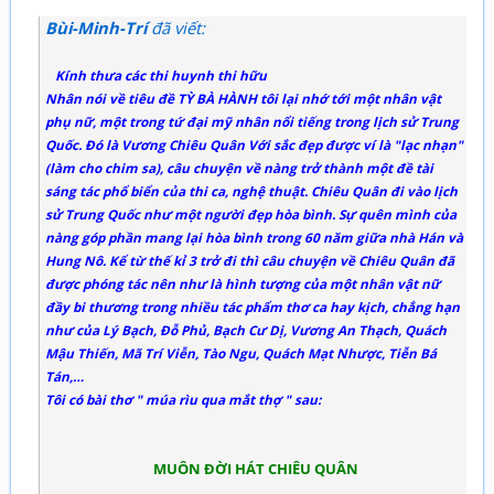
Bùi-Minh-Trí
đã viết:
Kính thưa các thi huynh thi hữu
Nhân nói về tiêu đề TỲ BÀ HÀNH tôi lại nhớ tới một nhân vật
phụ nữ, một trong tứ đại mỹ nhân nổi tiếng trong lịch sử Trung
Quốc. Đó là Vương Chiêu Quân Với sắc đẹp được ví là "lạc nhạn"
(làm cho chim sa), câu chuyện về nàng trở thành một đề tài
sáng tác phổ biển của thi ca, nghệ thuật. Chiêu Quân đi vào lịch
sử Trung Quốc như một người đẹp hòa bình. Sự quên mình của
nàng góp phần mang lại hòa bình trong 60 năm giữa nhà Hán và
Hung Nô. Kể từ thế kỉ 3 trở đi thì câu chuyện về Chiêu Quân đã
được phóng tác nên như là hình tượng của một nhân vật nữ
đầy bi thương trong nhiều tác phẩm thơ ca hay kịch, chẳng hạn
như của Lý Bạch, Đỗ Phủ, Bạch Cư Dị, Vương An Thạch, Quách
Mậu Thiến, Mã Trí Viễn, Tào Ngu, Quách Mạt Nhược, Tiễn Bá
Tán,…
Tôi có bài thơ " múa rìu qua mắt thợ " sau:
MUÔN ĐỜI HÁT CHIÊU QUÂN