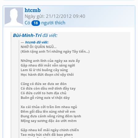
htcmb
Ngày gửi: 21/12/2012 09:40
Có
người thích
18
Bùi-Minh-Trí
đã viết:
htcmb
đã viết:
NHỚ ÔI QUÂN NGŨ…
(Kính tặng anh Trí những ngày Tây tiến...)
Những anh lính của ngày xa xưa ấy
Gặp nhau đôi mắt vẫn sáng ngời
Lam lũ ừ thì buông cây súng
Học hành đứt đoạn chỉ vậy thôi
Cũng có đứa xe đưa xe đón
Có đứa còn dầu mỡ dính đầy tay
Có đứa cười to hơn địa chủ
Buôn gỗ rừng xưa ví thật dày
Xa cái thủa cởi trần ôm nhau ngủ
Đêm gối đầu lên súng nhớ về em
Đung đưa cánh võng rừng đêm lạnh
Mộng say sương đặc áo ướt mèm
Gặp nhau kể mãi ngày chinh chiến
Tao mày hút chết đã bao phen