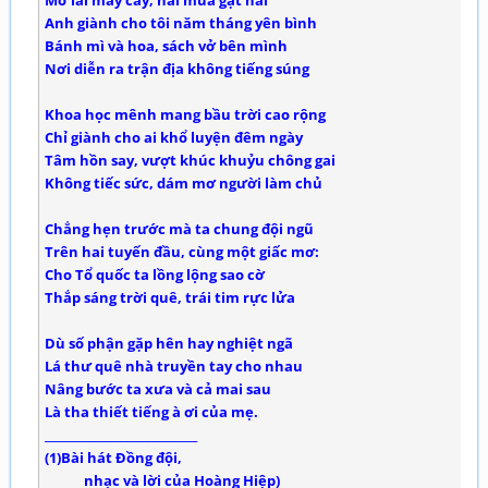
Mơ lái máy cày, hai mùa gặt hái
Anh giành cho tôi năm tháng yên bình
Bánh mì và hoa, sách vở bên mình
Nơi diễn ra trận địa không tiếng súng
Khoa học mênh mang bầu trời cao rộng
Chỉ giành cho ai khổ luyện đêm ngày
Tâm hồn say, vượt khúc khuỷu chông gai
Không tiếc sức, dám mơ người làm chủ
Chẳng hẹn trước mà ta chung đội ngũ
Trên hai tuyến đầu, cùng một giấc mơ:
Cho Tổ quốc ta lồng lộng sao cờ
Thắp sáng trời quê, trái tim rực lửa
Dù số phận gặp hên hay nghiệt ngã
Lá thư quê nhà truyền tay cho nhau
Nâng bước ta xưa và cả mai sau
Là tha thiết tiếng à ơi của mẹ.
____________________________
(1)Bài hát Đồng đội,
nhạc và lời của Hoàng Hiệp)