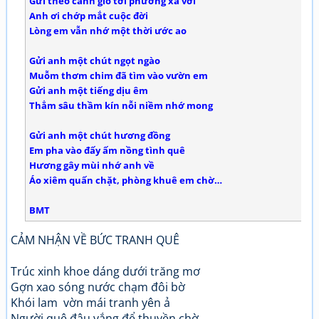
Gửi theo cánh gió tới phương xa vời
Anh ơi chớp mắt cuộc đời
Lòng em vẫn nhớ một thời ước ao
Gửi anh một chút ngọt ngào
Muỗm thơm chim đã tìm vào vườn em
Gửi anh một tiếng dịu êm
Thẳm sâu thầm kín nỗi niềm nhớ mong
Gửi anh một chút hương đồng
Em pha vào đấy ấm nồng tình quê
Hương gây mùi nhớ anh về
Áo xiêm quấn chặt, phòng khuê em chờ…
BMT
CẢM NHẬN VỀ BỨC TRANH QUÊ
Trúc xinh khoe dáng dưới trăng mơ
Gợn xao sóng nước chạm đôi bờ
Khói lam vờn mái tranh yên ả
Người quê đâu vắng để thuyền chờ