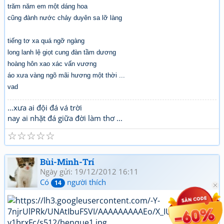
trăm năm em một dáng hoa
cũng đành nước chảy duyên sa lỡ làng
tiếng tơ xa quá ngỡ ngàng
long lanh lệ giọt cung đàn tầm dương
hoàng hôn xao xác vấn vương
áo xưa vàng ngõ mãi hương một thời ...
vad
...xưa ai đội đá vá trời
nay ai nhặt đá giữa đời làm thơ ...
☆
☆
☆
☆
☆
Bùi-Minh-Trí
Ngày gửi: 19/12/2012 16:11
Có
người thích
14