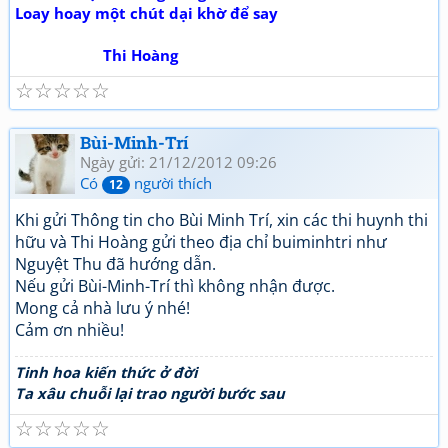
Loay hoay một chút dại khờ để say
Thi Hoàng
☆
☆
☆
☆
☆
Bùi-Minh-Trí
Ngày gửi: 21/12/2012 09:26
Có
người thích
12
Khi gửi Thông tin cho Bùi Minh Trí, xin các thi huynh thi
hữu và Thi Hoàng gửi theo địa chỉ buiminhtri như
Nguyệt Thu đã hướng dẫn.
Nếu gửi Bùi-Minh-Trí thì không nhận được.
Mong cả nhà lưu ý nhé!
Cảm ơn nhiều!
Tinh hoa kiến thức ở đời
Ta xâu chuỗi lại trao người bước sau
☆
☆
☆
☆
☆