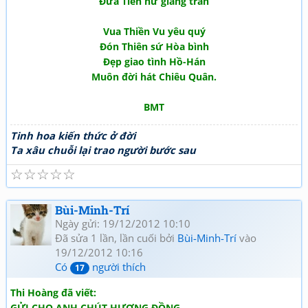
Đưa Tiên nữ giáng trần
Vua Thiền Vu yêu quý
Đón Thiên sứ Hòa bình
Đẹp giao tình Hồ-Hán
Muôn đời hát Chiêu Quân.
BMT
Tinh hoa kiến thức ở đời
Ta xâu chuỗi lại trao người bước sau
☆
☆
☆
☆
☆
Bùi-Minh-Trí
Ngày gửi: 19/12/2012 10:10
Đã sửa 1 lần, lần cuối bởi
Bùi-Minh-Trí
vào
19/12/2012 10:16
Có
người thích
17
Thi Hoàng đã viết:
GỬI CHO ANH CHÚT HƯƠNG ĐỒNG