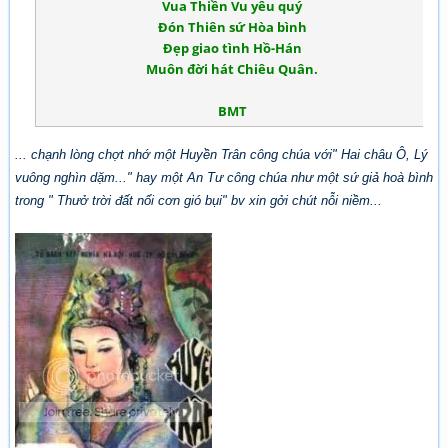
Vua Thiền Vu yêu quý
Đón Thiên sứ Hòa bình
Đẹp giao tình Hồ-Hán
Muôn đời hát Chiêu Quân.
BMT
... chạnh lòng chợt nhớ một Huyền Trân công chúa với" Hai châu Ô, Lý
vuông nghìn dặm..." hay một An Tư công chúa như một sứ giả hoà bình
trong " Thưở trời đất nổi cơn gió bụi" bv xin gởi chút nỗi niềm...