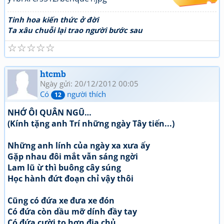
Tinh hoa kiến thức ở đời
Ta xâu chuỗi lại trao người bước sau
☆
☆
☆
☆
☆
htcmb
Ngày gửi: 20/12/2012 00:05
Có
người thích
12
NHỚ ÔI QUÂN NGŨ…
(Kính tặng anh Trí những ngày Tây tiến...)
Những anh lính của ngày xa xưa ấy
Gặp nhau đôi mắt vẫn sáng ngời
Lam lũ ừ thì buông cây súng
Học hành đứt đoạn chỉ vậy thôi
Cũng có đứa xe đưa xe đón
Có đứa còn dầu mỡ dính đầy tay
Có đứa cười to hơn địa chủ