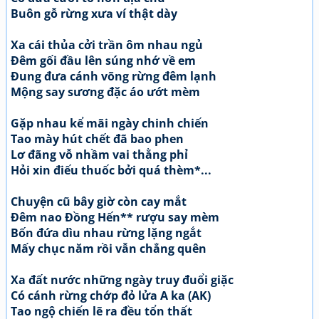
Buôn gỗ rừng xưa ví thật dày
Xa cái thủa cởi trần ôm nhau ngủ
Đêm gối đầu lên súng nhớ về em
Đung đưa cánh võng rừng đêm lạnh
Mộng say sương đặc áo ướt mèm
Gặp nhau kể mãi ngày chinh chiến
Tao mày hút chết đã bao phen
Lơ đãng vỗ nhầm vai thằng phỉ
Hỏi xin điếu thuốc bởi quá thèm*...
Chuyện cũ bây giờ còn cay mắt
Đêm nao Đồng Hến** rượu say mèm
Bốn đứa dìu nhau rừng lặng ngắt
Mấy chục năm rồi vẫn chẳng quên
Xa đất nước những ngày truy đuổi giặc
Có cánh rừng chớp đỏ lửa A ka (AK)
Tao ngộ chiến lẽ ra đều tổn thất