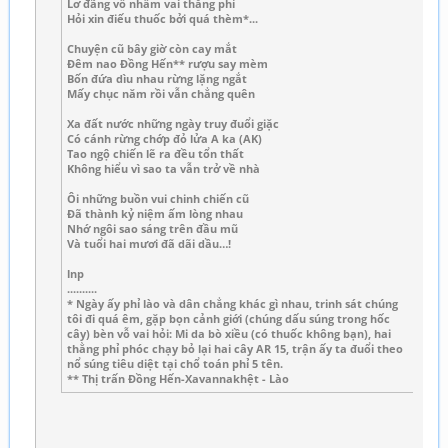
Lơ đãng vỗ nhầm vai thằng phỉ
Hỏi xin điếu thuốc bởi quá thèm*...
Chuyện cũ bây giờ còn cay mắt
Đêm nao Đồng Hến** rượu say mèm
Bốn đứa dìu nhau rừng lặng ngắt
Mấy chục năm rồi vẫn chẳng quên
Xa đất nước những ngày truy đuổi giặc
Có cánh rừng chớp đỏ lửa A ka (AK)
Tao ngộ chiến lẽ ra đều tổn thất
Không hiểu vì sao ta vẫn trở về nhà
Ôi những buồn vui chinh chiến cũ
Đã thành kỷ niệm ấm lòng nhau
Nhớ ngôi sao sáng trên đầu mũ
Và tuổi hai mươi đã dãi dầu…!
lnp
..........
* Ngày ấy phỉ lào và dân chẳng khác gì nhau, trinh sát chúng
tôi đi quá êm, gặp bọn cảnh giới (chúng dấu súng trong hốc
cây) bèn vỗ vai hỏi: Mi da bò xiều (có thuốc không bạn), hai
thằng phỉ phóc chạy bỏ lại hai cây AR 15, trận ấy ta đuổi theo
nổ súng tiêu diệt tại chổ toán phỉ 5 tên.
** Thị trấn Đồng Hến-Xavannakhệt - Lào