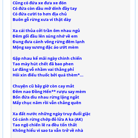
Cũng có đứa xe đưa xe đón
Có đứa còn dầu mỡ dính đầy tay
Có đứa cười to hơn địa chủ
Buôn gỗ rừng xưa ví thật dày
Xa cái thủa cởi trần ôm nhau ngủ
Đêm gối đầu lên súng nhớ về em
Đung đưa cánh võng rừng đêm lạnh
Mộng say sương đặc áo ướt mèm
Gặp nhau kể mãi ngày chinh chiến
Tao mày hút chết đã bao phen
Lơ đãng vỗ nhầm vai thằng phỉ
Hỏi xin điếu thuốc bởi quá thèm*...
Chuyện cũ bây giờ còn cay mắt
Đêm nao Đồng Hến** rượu say mèm
Bốn đứa dìu nhau rừng lặng ngắt
Mấy chục năm rồi vẫn chẳng quên
Xa đất nước những ngày truy đuổi giặc
Có cánh rừng chớp đỏ lửa A ka (AK)
Tao ngộ chiến lẽ ra đều tổn thất
Không hiểu vì sao ta vẫn trở về nhà