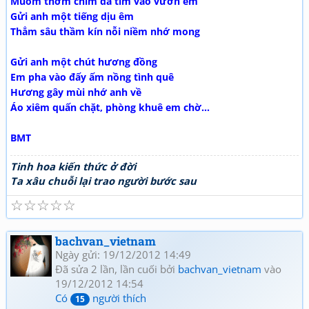
Muỗm thơm chim đã tìm vào vườn em
Gửi anh một tiếng dịu êm
Thẳm sâu thầm kín nỗi niềm nhớ mong
Gửi anh một chút hương đồng
Em pha vào đấy ấm nồng tình quê
Hương gây mùi nhớ anh về
Áo xiêm quấn chặt, phòng khuê em chờ…
BMT
Tinh hoa kiến thức ở đời
Ta xâu chuỗi lại trao người bước sau
☆
☆
☆
☆
☆
bachvan_vietnam
Ngày gửi: 19/12/2012 14:49
Đã sửa 2 lần, lần cuối bởi
bachvan_vietnam
vào
19/12/2012 14:54
Có
người thích
15