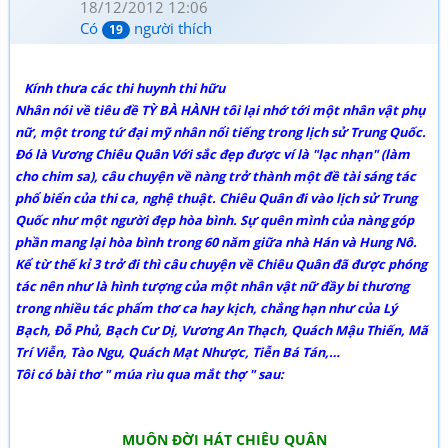
18/12/2012 12:06
Có
người thích
19
Kính thưa các thi huynh thi hữu
Nhân nói về tiêu đề TỲ BÀ HÀNH tôi lại nhớ tới một nhân vật phụ
nữ, một trong tứ đại mỹ nhân nổi tiếng trong lịch sử Trung Quốc.
Đó là Vương Chiêu Quân Với sắc đẹp được ví là "lạc nhạn" (làm
cho chim sa), câu chuyện về nàng trở thành một đề tài sáng tác
phổ biển của thi ca, nghệ thuật. Chiêu Quân đi vào lịch sử Trung
Quốc như một người đẹp hòa bình. Sự quên mình của nàng góp
phần mang lại hòa bình trong 60 năm giữa nhà Hán và Hung Nô.
Kể từ thế kỉ 3 trở đi thì câu chuyện về Chiêu Quân đã được phóng
tác nên như là hình tượng của một nhân vật nữ đầy bi thương
trong nhiều tác phẩm thơ ca hay kịch, chẳng hạn như của Lý
Bạch, Đỗ Phủ, Bạch Cư Dị, Vương An Thạch, Quách Mậu Thiến, Mã
Trí Viễn, Tào Ngu, Quách Mạt Nhược, Tiễn Bá Tán,…
Tôi có bài thơ " múa rìu qua mắt thợ " sau:
MUÔN ĐỜI HÁT CHIÊU QUÂN