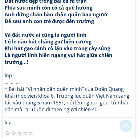
Đất nước đẹp trong bài ca ra trận
Phía sau mình còn có cả quê hương
Anh đứng chặn bàn chân quân bạo ngược
Để sau anh con trẻ được đến trường
Và đất nước ai cũng là người lính
Có lẽ nào bút chẳng giữ biên cương
Khi hạt gạo cánh cò lặn vào trong cây súng
Là người lính hiên ngang vui hát giữa chiến
trường...!
lnp
.............
* Bài hát “Vì nhân dân quên mình” của Doãn Quang
Khải (học viên khóa 6, Trường lục quân Việt Nam sáng
tác vào tháng 5 năm 1951, nói lên nguồn gốc "từ nhân
dân mà ra" ) luôn đi theo người chiến sĩ.
lnp
☆
☆
☆
☆
☆