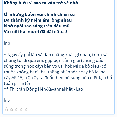
Không hiểu vì sao ta vẫn trở về nhà
Ôi những buồn vui chinh chiến cũ
Đã thành kỷ niệm ấm lòng nhau
Nhớ ngôi sao sáng trên đầu mũ
Và tuổi hai mươi đã dãi dầu…!
lnp
..........
* Ngày ấy phỉ lào và dân chẳng khác gì nhau, trinh sát
chúng tôi đi quá êm, gặp bọn cảnh giới (chúng dấu
súng trong hốc cây) bèn vỗ vai hỏi: Mi da bò xiều (có
thuốc không bạn), hai thằng phỉ phóc chạy bỏ lại hai
cây AR 15, trận ấy ta đuổi theo nổ súng tiêu diệt tại chổ
toán phỉ 5 tên.
** Thị trấn Đồng Hến-Xavannakhệt - Lào
lnp
☆
☆
☆
☆
☆