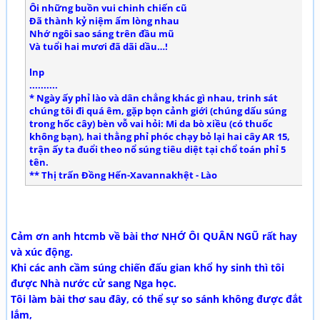
Ôi những buồn vui chinh chiến cũ
Đã thành kỷ niệm ấm lòng nhau
Nhớ ngôi sao sáng trên đầu mũ
Và tuổi hai mươi đã dãi dầu…!
lnp
..........
* Ngày ấy phỉ lào và dân chẳng khác gì nhau, trinh sát
chúng tôi đi quá êm, gặp bọn cảnh giới (chúng dấu súng
trong hốc cây) bèn vỗ vai hỏi: Mi da bò xiều (có thuốc
không bạn), hai thằng phỉ phóc chạy bỏ lại hai cây AR 15,
trận ấy ta đuổi theo nổ súng tiêu diệt tại chổ toán phỉ 5
tên.
** Thị trấn Đồng Hến-Xavannakhệt - Lào
Cảm ơn anh htcmb về bài thơ NHỚ ÔI QUÂN NGŨ rất hay
và xúc động.
Khi các anh cầm súng chiến đấu gian khổ hy sinh thì tôi
được Nhà nước cử sang Nga học.
Tôi làm bài thơ sau đây, có thể sự so sánh không được đắt
lắm,