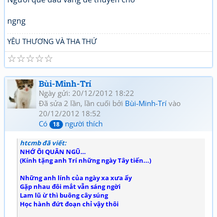
ngng
YÊU THƯƠNG VÀ THA THỨ
☆
☆
☆
☆
☆
Bùi-Minh-Trí
Ngày gửi: 20/12/2012 18:22
Đã sửa 2 lần, lần cuối bởi
Bùi-Minh-Trí
vào
20/12/2012 18:52
Có
người thích
18
htcmb
đã viết:
NHỚ ÔI QUÂN NGŨ…
(Kính tặng anh Trí những ngày Tây tiến...)
Những anh lính của ngày xa xưa ấy
Gặp nhau đôi mắt vẫn sáng ngời
Lam lũ ừ thì buông cây súng
Học hành đứt đoạn chỉ vậy thôi