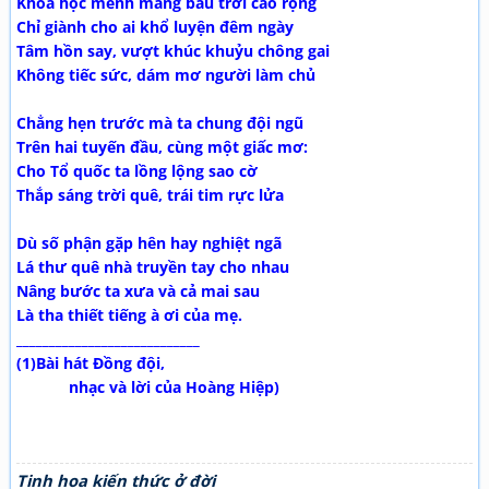
Khoa học mênh mang bầu trời cao rộng
Chỉ giành cho ai khổ luyện đêm ngày
Tâm hồn say, vượt khúc khuỷu chông gai
Không tiếc sức, dám mơ người làm chủ
Chẳng hẹn trước mà ta chung đội ngũ
Trên hai tuyến đầu, cùng một giấc mơ:
Cho Tổ quốc ta lồng lộng sao cờ
Thắp sáng trời quê, trái tim rực lửa
Dù số phận gặp hên hay nghiệt ngã
Lá thư quê nhà truyền tay cho nhau
Nâng bước ta xưa và cả mai sau
Là tha thiết tiếng à ơi của mẹ.
____________________________
(1)Bài hát Đồng đội,
nhạc và lời của Hoàng Hiệp)
Tinh hoa kiến thức ở đời